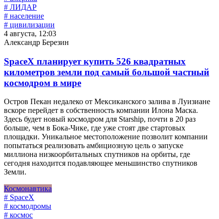
# ЛИДАР
# население
# цивилизации
4 августа, 12:03
Александр Березин
SpaceX планирует купить 526 квадратных
километров земли под самый большой частный
космодром в мире
Остров Пекан недалеко от Мексиканского залива в Луизиане
вскоре перейдет в собственность компании Илона Маска.
Здесь будет новый космодром для Starship, почти в 20 раз
больше, чем в Бока-Чике, где уже стоят две стартовых
площадки. Уникальное местоположение позволит компании
попытаться реализовать амбициозную цель о запуске
миллиона низкоорбитальных спутников на орбиты, где
сегодня находится подавляющее меньшинство спутников
Земли.
Космонавтика
# SpaceX
# космодромы
# космос