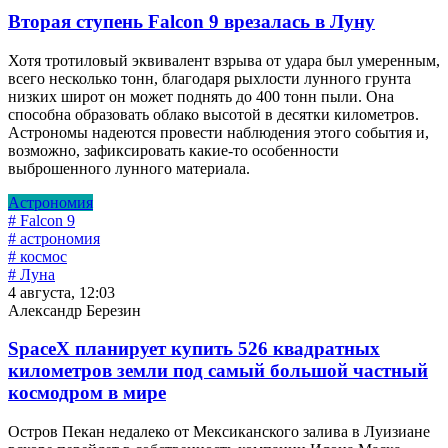
Вторая ступень Falcon 9 врезалась в Луну
Хотя тротиловый эквивалент взрыва от удара был умеренным,
всего несколько тонн, благодаря рыхлости лунного грунта
низких широт он может поднять до 400 тонн пыли. Она
способна образовать облако высотой в десятки километров.
Астрономы надеются провести наблюдения этого события и,
возможно, зафиксировать какие-то особенности
выброшенного лунного материала.
Астрономия
# Falcon 9
# астрономия
# космос
# Луна
4 августа, 12:03
Александр Березин
SpaceX планирует купить 526 квадратных
километров земли под самый большой частный
космодром в мире
Остров Пекан недалеко от Мексиканского залива в Луизиане