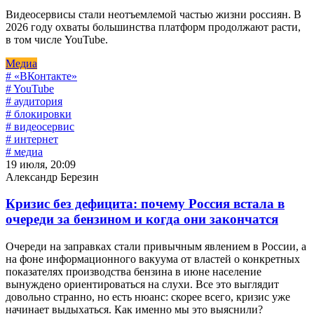
Видеосервисы стали неотъемлемой частью жизни россиян. В
2026 году охваты большинства платформ продолжают расти,
в том числе YouTube.
Медиа
# «ВКонтакте»
# YouTube
# аудитория
# блокировки
# видеосервис
# интернет
# медиа
19 июля, 20:09
Александр Березин
Кризис без дефицита: почему Россия встала в
очереди за бензином и когда они закончатся
Очереди на заправках стали привычным явлением в России, а
на фоне информационного вакуума от властей о конкретных
показателях производства бензина в июне население
вынуждено ориентироваться на слухи. Все это выглядит
довольно странно, но есть нюанс: скорее всего, кризис уже
начинает выдыхаться. Как именно мы это выяснили?