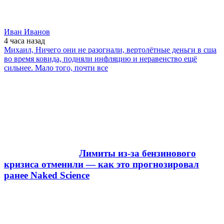
Иван Иванов
4 часа
назад
Михаил, Ничего они не разогнали, вертолётные деньги в сша
во время ковида, подняли инфляцию и неравенство ещё
сильнее. Мало того, почти все
Лимиты из-за бензинового
кризиса отменили — как это прогнозировал
ранее Naked Science