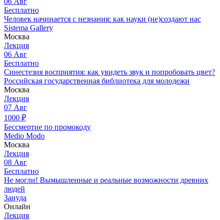
06
Авг
Бесплатно
Человек начинается с незнания: как науки (не)создают нас
Sistema Gallery
Москва
Лекция
06
Авг
Бесплатно
Синестезия восприятия: как увидеть звук и попробовать цвет?
Российская государственная библиотека для молодежи
Москва
Лекция
07
Авг
1000
₽
Бессмертие по промокоду
Medio Modo
Москва
Лекция
08
Авг
Бесплатно
Не могли! Вымышленные и реальные возможности древних
людей
Зануда
Онлайн
Лекция