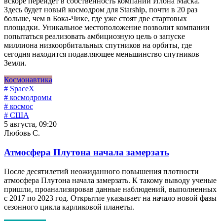
вскоре перейдет в собственность компании Илона Маска.
Здесь будет новый космодром для Starship, почти в 20 раз
больше, чем в Бока-Чике, где уже стоят две стартовых
площадки. Уникальное местоположение позволит компании
попытаться реализовать амбициозную цель о запуске
миллиона низкоорбитальных спутников на орбиты, где
сегодня находится подавляющее меньшинство спутников
Земли.
Космонавтика
# SpaceX
# космодромы
# космос
# США
5 августа, 09:20
Любовь С.
Атмосфера Плутона начала замерзать
После десятилетий неожиданного повышения плотности
атмосфера Плутона начала замерзать. К такому выводу ученые
пришли, проанализировав данные наблюдений, выполненных
с 2017 по 2023 год. Открытие указывает на начало новой фазы
сезонного цикла карликовой планеты.