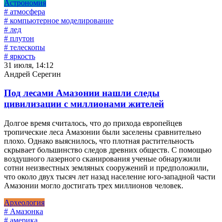
Астрономия
# атмосфера
# компьютерное моделирование
# лед
# плутон
# телескопы
# яркость
31 июля, 14:12
Андрей Серегин
Под лесами Амазонии нашли следы
цивилизации с миллионами жителей
Долгое время считалось, что до прихода европейцев
тропические леса Амазонии были заселены сравнительно
плохо. Однако выяснилось, что плотная растительность
скрывает большинство следов древних обществ. С помощью
воздушного лазерного сканирования ученые обнаружили
сотни неизвестных земляных сооружений и предположили,
что около двух тысяч лет назад население юго-западной части
Амазонии могло достигать трех миллионов человек.
Археология
# Амазонка
# америка