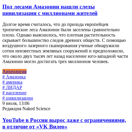
Под лесами Амазонии нашли следы
цивилизации с миллионами жителей
Долгое время считалось, что до прихода европейцев
тропические леса Амазонии были заселены сравнительно
плохо. Однако выяснилось, что плотная растительность
скрывает большинство следов древних обществ. С помощью
воздушного лазерного сканирования ученые обнаружили
сотни неизвестных земляных сооружений и предположили,
что около двух тысяч лет назад население юго-западной части
Амазонии могло достигать трех миллионов человек.
Археология
# Амазонка
# америка
# ЛИДАР
# население
# цивилизации
9 июля, 13:06
Редакция Naked Science
YouTube в России вырос даже с ограничениями,
в отличие от «VK Видео»