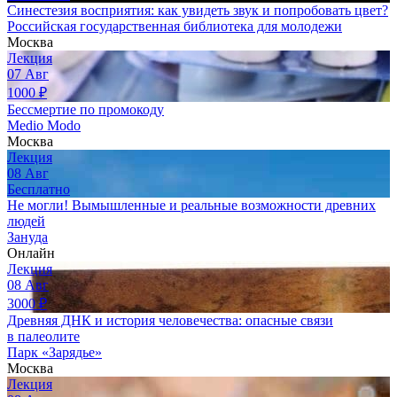
Синестезия восприятия: как увидеть звук и попробовать цвет?
Российская государственная библиотека для молодежи
Москва
Лекция
07
Авг
1000
₽
Бессмертие по промокоду
Medio Modo
Москва
Лекция
08
Авг
Бесплатно
Не могли! Вымышленные и реальные возможности древних
людей
Зануда
Онлайн
Лекция
08
Авг
3000
₽
Древняя ДНК и история человечества: опасные связи
в палеолите
Парк «Зарядье»
Москва
Лекция