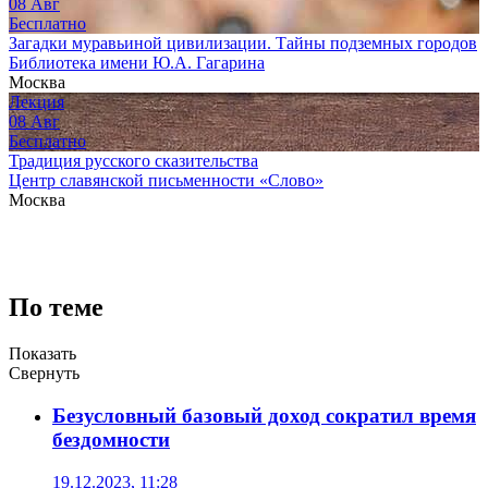
08
Авг
Бесплатно
Загадки муравьиной цивилизации. Тайны подземных городов
Библиотека имени Ю.А. Гагарина
Москва
Лекция
08
Авг
Бесплатно
Традиция русского сказительства
Центр славянской письменности «Слово»
Москва
По теме
Показать
Свернуть
Безусловный базовый доход сократил время
бездомности
19.12.2023, 11:28