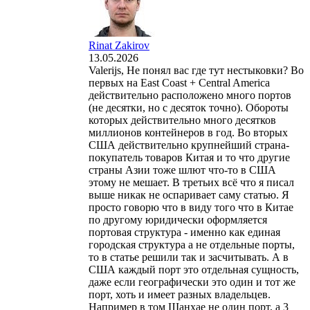
Rinat Zakirov
13.05.2026
Valerijs, Не понял вас где тут нестыковки? Во
первых на East Coast + Central America
действительно расположено много портов
(не десятки, но с десяток точно). Обороты
которых действительно много десятков
миллионов контейнеров в год. Во вторых
США действительно крупнейший страна-
покупатель товаров Китая и то что другие
страны Азии тоже шлют что-то в США
этому не мешает. В третьих всё что я писал
выше никак не оспаривает саму статью. Я
просто говорю что в виду того что в Китае
по другому юридически оформляется
портовая структура - именно как единая
городская структура а не отдельные порты,
то в статье решили так и засчитывать. А в
США каждый порт это отдельная сущность,
даже если географически это один и тот же
порт, хоть и имеет разных владельцев.
Например в том Шанхае не один порт, а 3