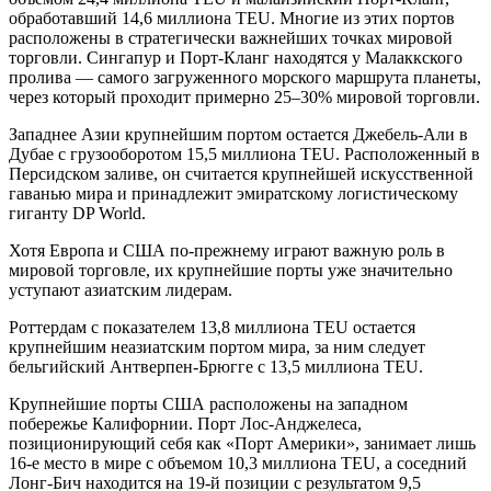
обработавший 14,6 миллиона TEU. Многие из этих портов
расположены в стратегически важнейших точках мировой
торговли. Сингапур и Порт-Кланг находятся у Малаккского
пролива — самого загруженного морского маршрута планеты,
через который проходит примерно 25–30% мировой торговли.
Западнее Азии крупнейшим портом остается Джебель-Али в
Дубае с грузооборотом 15,5 миллиона TEU. Расположенный в
Персидском заливе, он считается крупнейшей искусственной
гаванью мира и принадлежит эмиратскому логистическому
гиганту DP World.
Хотя Европа и США по-прежнему играют важную роль в
мировой торговле, их крупнейшие порты уже значительно
уступают азиатским лидерам.
Роттердам с показателем 13,8 миллиона TEU остается
крупнейшим неазиатским портом мира, за ним следует
бельгийский Антверпен-Брюгге с 13,5 миллиона TEU.
Крупнейшие порты США расположены на западном
побережье Калифорнии. Порт Лос-Анджелеса,
позиционирующий себя как «Порт Америки», занимает лишь
16-е место в мире с объемом 10,3 миллиона TEU, а соседний
Лонг-Бич находится на 19-й позиции с результатом 9,5