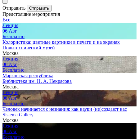
Отправить
Отправить
Предстоящие мероприятия
Все
Лекция
06
Авг
Бесплатно
Колористика: цветные картинки в печати и на экранах
Политехнический музей
Москва
Лекция
06
Авг
Бесплатно
Марковская республика
Библиотека им. Н. А. Некрасова
Москва
Лекция
06
Авг
Бесплатно
Человек начинается с незнания: как науки (не)создают нас
Sistema Gallery
Москва
Лекция
06
Авг
Бесплатно