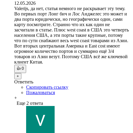
12.05.2026
Valerijs, да нет, статья немного не раскрывает эту тему.
Во первых порт Лонг бич и Лос Анджелес это может и
два порта юридически, но географически один, сами
карту посмотрите. Странно что их как один не
засчитали в статье. Плюс west coast в США это четверть
населения США, а эти порты такие крупные, потому
что по сути снабжают весь west coast товарами из Азии.
Вот вторых центральная Америка и East cost имеют
огромное количество портов и суммарно ещё 3/4
товаров из Азии везут. Поэтому США всё же ключевой
клиент Китая.
👍
0
+
Ответить
Скопировать ссылку
Пожаловаться
+
Еще 2 ответа