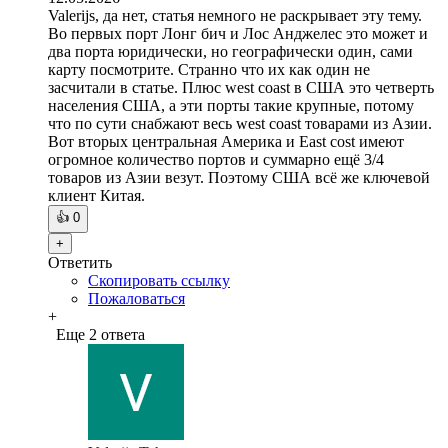
Valerijs, да нет, статья немного не раскрывает эту тему.
Во первых порт Лонг бич и Лос Анджелес это может и
два порта юридически, но географически один, сами
карту посмотрите. Странно что их как один не
засчитали в статье. Плюс west coast в США это четверть
населения США, а эти порты такие крупные, потому
что по сути снабжают весь west coast товарами из Азии.
Вот вторых центральная Америка и East cost имеют
огромное количество портов и суммарно ещё 3/4
товаров из Азии везут. Поэтому США всё же ключевой
клиент Китая.
👍
0
+
Ответить
Скопировать ссылку
Пожаловаться
+
Еще 2 ответа