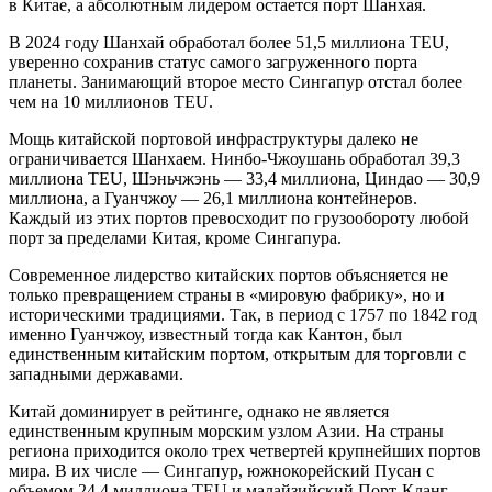
в Китае, а абсолютным лидером остается порт Шанхая.
В 2024 году Шанхай обработал более 51,5 миллиона TEU,
уверенно сохранив статус самого загруженного порта
планеты. Занимающий второе место Сингапур отстал более
чем на 10 миллионов TEU.
Мощь китайской портовой инфраструктуры далеко не
ограничивается Шанхаем. Нинбо-Чжоушань обработал 39,3
миллиона TEU, Шэньчжэнь — 33,4 миллиона, Циндао — 30,9
миллиона, а Гуанчжоу — 26,1 миллиона контейнеров.
Каждый из этих портов превосходит по грузообороту любой
порт за пределами Китая, кроме Сингапура.
Современное лидерство китайских портов объясняется не
только превращением страны в «мировую фабрику», но и
историческими традициями. Так, в период с 1757 по 1842 год
именно Гуанчжоу, известный тогда как Кантон, был
единственным китайским портом, открытым для торговли с
западными державами.
Китай доминирует в рейтинге, однако не является
единственным крупным морским узлом Азии. На страны
региона приходится около трех четвертей крупнейших портов
мира. В их числе — Сингапур, южнокорейский Пусан с
объемом 24,4 миллиона TEU и малайзийский Порт-Кланг,