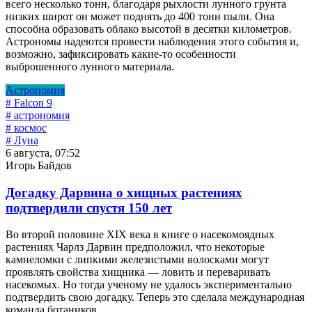
всего несколько тонн, благодаря рыхлости лунного грунта
низких широт он может поднять до 400 тонн пыли. Она
способна образовать облако высотой в десятки километров.
Астрономы надеются провести наблюдения этого события и,
возможно, зафиксировать какие-то особенности
выброшенного лунного материала.
Астрономия
# Falcon 9
# астрономия
# космос
# Луна
6 августа, 07:52
Игорь Байдов
Догадку Дарвина о хищных растениях
подтвердили спустя 150 лет
Во второй половине XIX века в книге о насекомоядных
растениях Чарлз Дарвин предположил, что некоторые
камнеломки с липкими железистыми волосками могут
проявлять свойства хищника — ловить и переваривать
насекомых. Но тогда ученому не удалось экспериментально
подтвердить свою догадку. Теперь это сделала международная
команда ботаников.