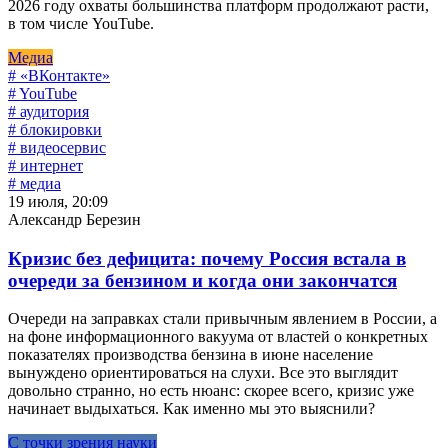
2026 году охваты большинства платформ продолжают расти,
в том числе YouTube.
Медиа
# «ВКонтакте»
# YouTube
# аудитория
# блокировки
# видеосервис
# интернет
# медиа
19 июля, 20:09
Александр Березин
Кризис без дефицита: почему Россия встала в
очереди за бензином и когда они закончатся
Очереди на заправках стали привычным явлением в России, а
на фоне информационного вакуума от властей о конкретных
показателях производства бензина в июне население
вынуждено ориентироваться на слухи. Все это выглядит
довольно странно, но есть нюанс: скорее всего, кризис уже
начинает выдыхаться. Как именно мы это выяснили?
С точки зрения науки