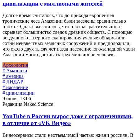
цивилизации с миллионами жителей
Долгое время считалось, что до прихода европейцев
тропические леса Амазонии были заселены сравнительно
плохо. Однако выяснилось, что плотная растительность
скрывает большинство следов древних обществ. С помощью
воздушного лазерного сканирования ученые обнаружили
сотни неизвестных земляных сооружений и предположили,
что около двух тысяч лет назад население юго-западной части
Амазонии могло достигать трех миллионов человек.
Археология
# Амазонка
# америка
# ЛИДАР
# население
# цивилизации
9 июля, 13:06
Редакция Naked Science
YouTube в России вырос даже с ограничениями,
в отличие от «VK Видео»
Видеосервисы стали неотъемлемой частью жизни россиян. В