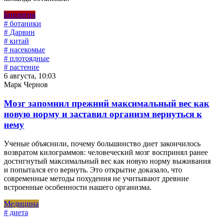
Биология
# ботаники
# Дарвин
# китай
# насекомые
# плотоядные
# растение
6 августа, 10:03
Марк Чернов
Мозг запомнил прежний максимальный вес как
новую норму и заставил организм вернуться к
нему
Ученые объяснили, почему большинство диет закончилось
возвратом килограммов: человеческий мозг воспринял ранее
достигнутый максимальный вес как новую норму выживания
и попытался его вернуть. Это открытие доказало, что
современные методы похудения не учитывают древние
встроенные особенности нашего организма.
Медицина
# диета