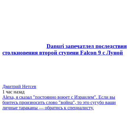
Danuri запечатлел последствия
столкновения второй ступени Falcon 9 с Луной
Дмитрий Нетсев
1 час
назад
Alexa, я сказал "постоянно воюет с Израилем". Если вы
боитесь произносить слово "война", то это сугубо ваши
личные тараканы — обратись к специалисту.