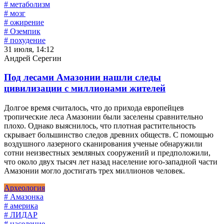
# метаболизм
# мозг
# ожирение
# Оземпик
# похудение
31 июля, 14:12
Андрей Серегин
Под лесами Амазонии нашли следы
цивилизации с миллионами жителей
Долгое время считалось, что до прихода европейцев
тропические леса Амазонии были заселены сравнительно
плохо. Однако выяснилось, что плотная растительность
скрывает большинство следов древних обществ. С помощью
воздушного лазерного сканирования ученые обнаружили
сотни неизвестных земляных сооружений и предположили,
что около двух тысяч лет назад население юго-западной части
Амазонии могло достигать трех миллионов человек.
Археология
# Амазонка
# америка
# ЛИДАР
# население