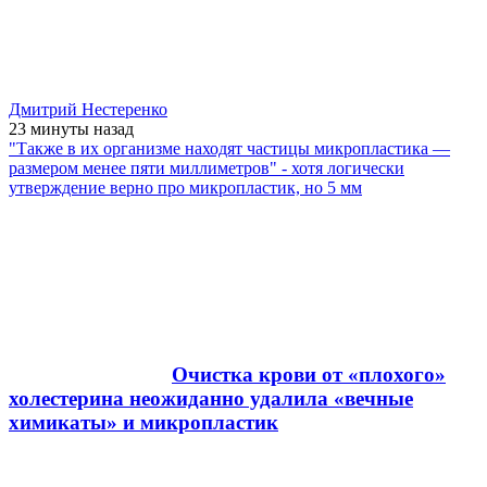
Дмитрий Нестеренко
23 минуты
назад
"Также в их организме находят частицы микропластика —
размером менее пяти миллиметров" - хотя логически
утверждение верно про микропластик, но 5 мм
Очистка крови от «плохого»
холестерина неожиданно удалила «вечные
химикаты» и микропластик