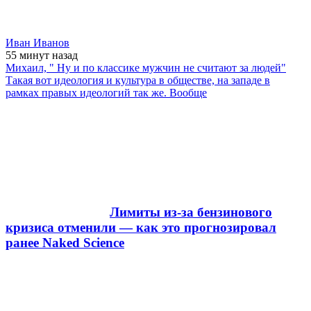
Иван Иванов
55 минут
назад
Михаил, " Ну и по классике мужчин не считают за людей"
Такая вот идеология и культура в обществе, на западе в
рамках правых идеологий так же. Вообще
Лимиты из-за бензинового
кризиса отменили — как это прогнозировал
ранее Naked Science