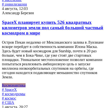
# цивилизации
4 августа, 12:03
Александр Березин
SpaceX планирует купить 526 квадратных
километров земли под самый большой частный
космодром в мире
Остров Пекан недалеко от Мексиканского залива в Луизиане
вскоре перейдет в собственность компании Илона Маска.
Здесь будет новый космодром для Starship, почти в 20 раз
больше, чем в Бока-Чике, где уже стоят две стартовых
площадки. Уникальное местоположение позволит компании
попытаться реализовать амбициозную цель о запуске
миллиона низкоорбитальных спутников на орбиты, где
сегодня находится подавляющее меньшинство спутников
Земли.
Космонавтика
# SpaceX
# космодромы
# космос
# США
1 августа, 20:27