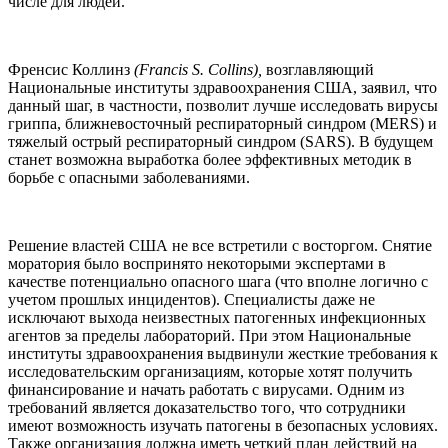
числе для людей.
Френсис Коллинз
(Francis S. Collins),
возглавляющий
Национальные институты здравоохранения США, заявил, что
данный шаг, в частности, позволит лучше исследовать вирусы
гриппа, ближневосточный респираторный синдром (MERS) и
тяжелый острый респираторный синдром (SARS). В будущем
станет возможна выработка более эффективных методик в
борьбе с опасными заболеваниями.
Решение властей США не все встретили с восторгом. Снятие
моратория было воспринято некоторыми экспертами в
качестве потенциально опасного шага (что вполне логично с
учетом прошлых инцидентов). Специалисты даже не
исключают выхода неизвестных патогенных инфекционных
агентов за пределы лабораторий. При этом Национальные
институты здравоохранения выдвинули жесткие требования к
исследовательским организациям, которые хотят получить
финансирование и начать работать с вирусами. Одним из
требований является доказательство того, что сотрудники
имеют возможность изучать патогены в безопасных условиях.
Также организация должна иметь четкий план действий на