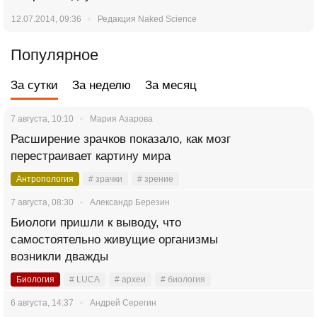
12.07.2014, 09:36
Редакция Naked Science
Популярное
За сутки
За неделю
За месяц
7 августа, 10:10
Мария Азарова
Расширение зрачков показало, как мозг
перестраивает картину мира
Антропология
# зрачки
# зрение
7 августа, 08:30
Александр Березин
Биологи пришли к выводу, что
самостоятельно живущие организмы
возникли дважды
Биология
# LUCA
# археи
# биология
6 августа, 14:37
Андрей Серегин