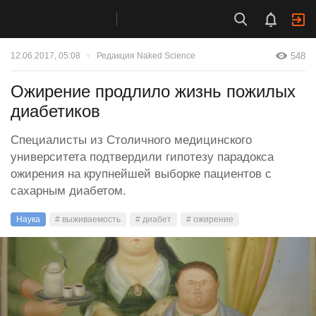
548
12.06.2017, 05:08
Редакция Naked Science
Ожирение продлило жизнь пожилых
диабетиков
Специалисты из Столичного медицинского
университета подтвердили гипотезу парадокса
ожирения на крупнейшей выборке пациентов с
сахарным диабетом.
Наука
# выживаемость
# диабет
# ожирение