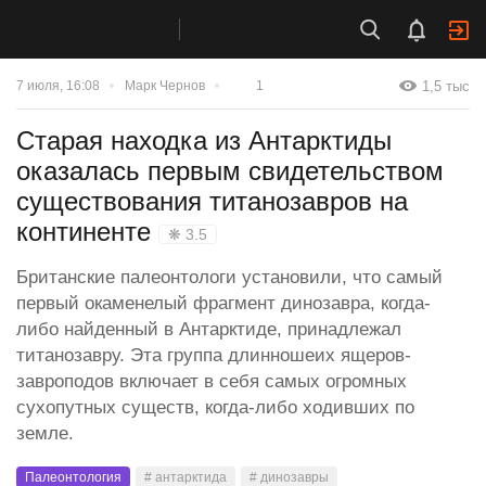
1,5 тыс
7 июля, 16:08
Марк Чернов
1
Старая находка из Антарктиды
оказалась первым свидетельством
существования титанозавров на
континенте
❋ 3.5
Британские палеонтологи установили, что самый
первый окаменелый фрагмент динозавра, когда-
либо найденный в Антарктиде, принадлежал
титанозавру. Эта группа длинношеих ящеров-
завроподов включает в себя самых огромных
сухопутных существ, когда-либо ходивших по
земле.
Палеонтология
# антарктида
# динозавры