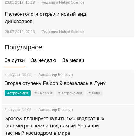
23.01.2019, 15:29
Редакция Naked Science
Палеонтологи открыли новый вид
динозавров
20.07.2018, 07:18
Редакция Naked Science
Популярное
За сутки
За неделю
За месяц
5 августа, 10:09
Александр Березин
Вторая ступень Falcon 9 врезалась в Луну
Астрономия
# Falcon 9
# астрономия
# Луна
4 августа, 12:03
Александр Березин
SpaceX планирует купить 526 квадратных
километров земли под самый большой
частный космодром в мире