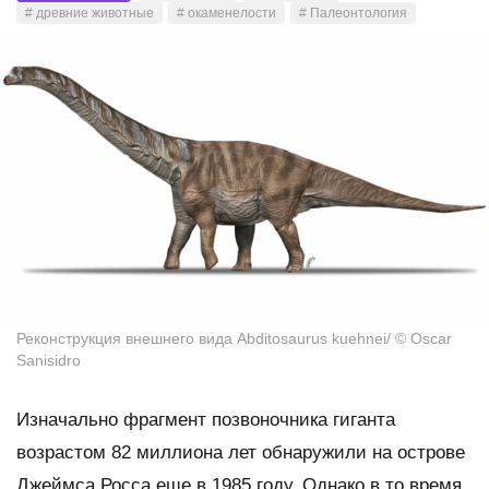
# древние животные
# окаменелости
# Палеонтология
Реконструкция внешнего вида Abditosaurus kuehnei/ © Oscar
Sanisidro
Изначально фрагмент позвоночника гиганта
возрастом 82 миллиона лет обнаружили на острове
Джеймса Росса еще в 1985 году. Однако в то время