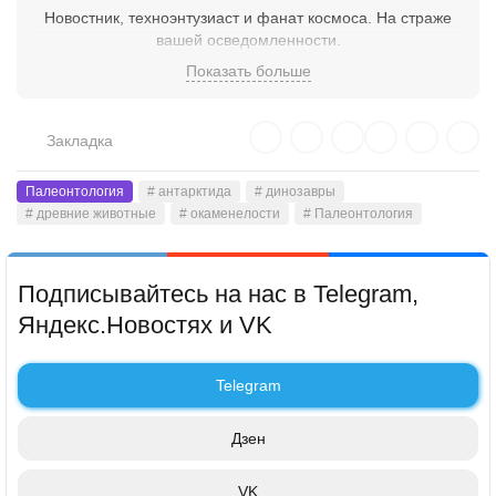
Новостник, техноэнтузиаст и фанат космоса. На страже
вашей осведомленности.
Показать больше
Закладка
Палеонтология
# антарктида
# динозавры
# древние животные
# окаменелости
# Палеонтология
Подписывайтесь на нас в Telegram,
Яндекс.Новостях и VK
Telegram
Дзен
VK