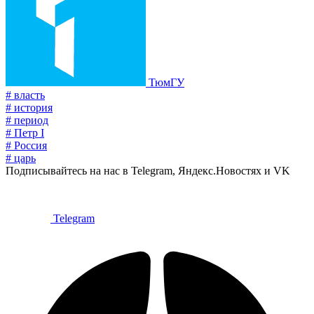
ТюмГУ
# власть
# история
# период
# Петр I
# Россия
# царь
Подписывайтесь на нас в Telegram, Яндекс.Новостях и VK
Telegram