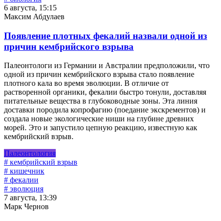
6 августа, 15:15
Максим Абдулаев
Появление плотных фекалий назвали одной из
причин кембрийского взрыва
Палеонтологи из Германии и Австралии предположили, что
одной из причин кембрийского взрыва стало появление
плотного кала во время эволюции. В отличие от
растворенной органики, фекалии быстро тонули, доставляя
питательные вещества в глубоководные зоны. Эта линия
доставки породила копрофагию (поедание экскрементов) и
создала новые экологические ниши на глубине древних
морей. Это и запустило цепную реакцию, известную как
кембрийский взрыв.
Палеонтология
# кембрийский взрыв
# кишечник
# фекалии
# эволюция
7 августа, 13:39
Марк Чернов