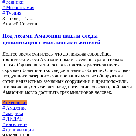
# ледники
# Месопотамия
# Турция
31 июля, 14:12
Андрей Серегин
Под лесами Амазонии нашли следы
цивилизации с миллионами жителей
Долгое время считалось, что до прихода европейцев
тропические леса Амазонии были заселены сравнительно
плохо. Однако выяснилось, что плотная растительность
скрывает большинство следов древних обществ. С помощью
воздушного лазерного сканирования ученые обнаружили
сотни неизвестных земляных сооружений и предположили,
что около двух тысяч лет назад население юго-западной части
Амазонии могло достигать трех миллионов человек.
Археология
# Амазонка
# америка
# ЛИДАР
# население
# цивилизации
9 июля, 13:06