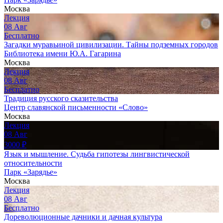
Москва
Лекция
08
Авг
Бесплатно
Загадки муравьиной цивилизации. Тайны подземных городов
Библиотека имени Ю.А. Гагарина
Москва
Лекция
08
Авг
Бесплатно
Традиция русского сказительства
Центр славянской письменности «Слово»
Москва
Лекция
08
Авг
3000
₽
Язык и мышление. Судьба гипотезы лингвистической
относительности
Парк «Зарядье»
Москва
Лекция
08
Авг
Бесплатно
Дореволюционные дачники и дачная культура