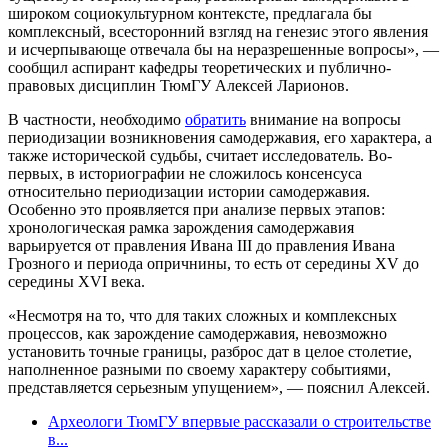
широком социокультурном контексте, предлагала бы
комплексный, всесторонний взгляд на генезис этого явления
и исчерпывающе отвечала бы на неразрешенные вопросы», —
сообщил аспирант кафедры теоретических и публично-
правовых дисциплин ТюмГУ Алексей Ларионов.
В частности, необходимо
обратить
внимание на вопросы
периодизации возникновения самодержавия, его характера, а
также исторической судьбы, считает исследователь. Во-
первых, в историографии не сложилось консенсуса
относительно периодизации истории самодержавия.
Особенно это проявляется при анализе первых этапов:
хронологическая рамка зарождения самодержавия
варьируется от правления Ивана III до правления Ивана
Грозного и периода опричнины, то есть от середины XV до
середины XVI века.
«Несмотря на то, что для таких сложных и комплексных
процессов, как зарождение самодержавия, невозможно
установить точные границы, разброс дат в целое столетие,
наполненное разными по своему характеру событиями,
представляется серьезным упущением», — пояснил Алексей.
Археологи ТюмГУ впервые рассказали о строительстве
в...