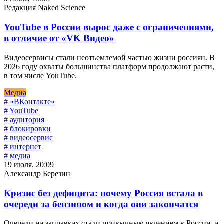
Редакция Naked Science
YouTube в России вырос даже с ограничениями,
в отличие от «VK Видео»
Видеосервисы стали неотъемлемой частью жизни россиян. В
2026 году охваты большинства платформ продолжают расти,
в том числе YouTube.
Медиа
# «ВКонтакте»
# YouTube
# аудитория
# блокировки
# видеосервис
# интернет
# медиа
19 июля, 20:09
Александр Березин
Кризис без дефицита: почему Россия встала в
очереди за бензином и когда они закончатся
Очереди на заправках стали привычным явлением в России, а