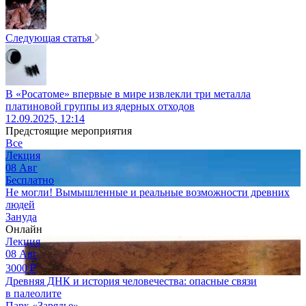
Следующая статья
В «Росатоме» впервые в мире извлекли три металла
платиновой группы из ядерных отходов
12.09.2025, 12:14
Предстоящие мероприятия
Все
Лекция
08
Авг
Бесплатно
Не могли! Вымышленные и реальные возможности древних
людей
Зануда
Онлайн
Лекция
08
Авг
3000
₽
Древняя ДНК и история человечества: опасные связи
в палеолите
Парк «Зарядье»