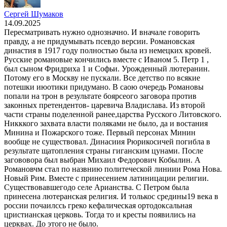
Сергей Шумаков
14.09.2025
Пересматривать нужно однозначно. И вначале говорить
правду, а не придумывать псевдо версии. Романовская
династия в 1917 году полностью была из немецких кровей.
Русские романовые кончились вместе с Иваном 5. Петр 1 ,
был сыном Фридриха 1 и Софьи. Урожденный лютеранин.
Потому его в Москву не пускали. Все детство по всякие
потешки июотики придумано. В саою очередь Романовы
попали на трон в результате боярсеого заговора против
законных претендентов- царевича Владислава. Из второй
части страны поделенной ранее,царства Русского Литовского.
Никккого захвата власти поляками не было, да и востания
Минина и Пожарского тоже. Первый персонах Минин
вообще не существовал. Динасиия Рюрикосичей погибла в
результате щатопления страны гиганским цунами. После
загововора был выбран Михаил Федорович Кобылин. А
Романовчм стал по назвнию политеческой линиии Рома Нова.
Новый Рим. Вместе с принесением латиницации религии.
Существовавшегодо селе Арианства. С Петром была
принесена лютеранская религия. И толькос средины19 века в
россии почаилссь греко кефалическая ортодоксальная
цристианская церковь. Тогда то и кресты появились на
церквах. До этого не было.