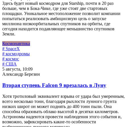
Здесь будет новый космодром для Starship, почти в 20 раз
больше, чем в Бока-Чике, где уже стоят две стартовых
площадки. Уникальное местоположение позволит компании
попытаться реализовать амбициозную цель о запуске
миллиона низкоорбитальных спутников на орбиты, где
сегодня находится подавляющее меньшинство спутников
Земли.
Космонавтика
# SpaceX
# космодромы
# космос
# США
5 августа, 10:09
Александр Березин
Вторая ступень Falcon 9 врезалась в Луну
Хотя тротиловый эквивалент взрыва от удара был умеренным,
всего несколько тонн, благодаря рыхлости лунного грунта
низких широт он может поднять до 400 тонн пыли. Она
способна образовать облако высотой в десятки километров.
Астрономы надеются провести наблюдения этого события и,
возможно, зафиксировать какие-то особенности
выброшенного лунного материала.