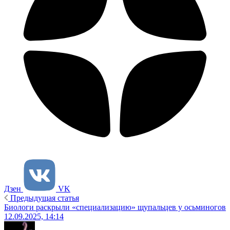
Дзен
VK
Предыдущая статья
Биологи раскрыли «специализацию» щупальцев у осьминогов
12.09.2025, 14:14