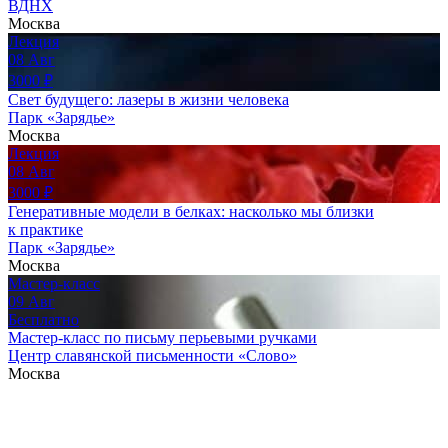
ВДНХ
Москва
Лекция
08
Авг
3000
₽
Свет будущего: лазеры в жизни человека
Парк «Зарядье»
Москва
Лекция
08
Авг
3000
₽
Генеративные модели в белках: насколько мы близки
к практике
Парк «Зарядье»
Москва
Мастер-класс
09
Авг
Бесплатно
Мастер-класс по письму перьевыми ручками
Центр славянской письменности «Слово»
Москва