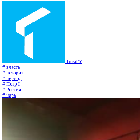
ТюмГУ
# власть
# история
# период
# Петр I
# Россия
# царь