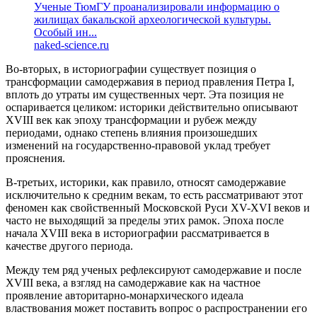
Ученые ТюмГУ проанализировали информацию о
жилищах бакальской археологической культуры.
Особый ин...
naked-science.ru
Во-вторых, в историографии существует позиция о
трансформации самодержавия в период правления Петра I,
вплоть до утраты им существенных черт. Эта позиция не
оспаривается целиком: историки действительно описывают
XVIII век как эпоху трансформации и рубеж между
периодами, однако степень влияния произошедших
изменений на государственно-правовой уклад требует
прояснения.
В-третьих, историки, как правило, относят самодержавие
исключительно к средним векам, то есть рассматривают этот
феномен как свойственный Московской Руси XV-XVI веков и
часто не выходящий за пределы этих рамок. Эпоха после
начала XVIII века в историографии рассматривается в
качестве другого периода.
Между тем ряд ученых рефлексируют самодержавие и после
XVIII века, а взгляд на самодержавие как на частное
проявление авторитарно-монархического идеала
властвования может поставить вопрос о распространении его