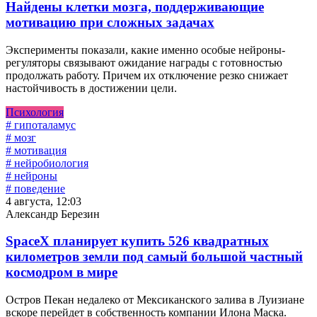
Найдены клетки мозга, поддерживающие
мотивацию при сложных задачах
Эксперименты показали, какие именно особые нейроны-
регуляторы связывают ожидание награды с готовностью
продолжать работу. Причем их отключение резко снижает
настойчивость в достижении цели.
Психология
# гипоталамус
# мозг
# мотивация
# нейробиология
# нейроны
# поведение
4 августа, 12:03
Александр Березин
SpaceX планирует купить 526 квадратных
километров земли под самый большой частный
космодром в мире
Остров Пекан недалеко от Мексиканского залива в Луизиане
вскоре перейдет в собственность компании Илона Маска.