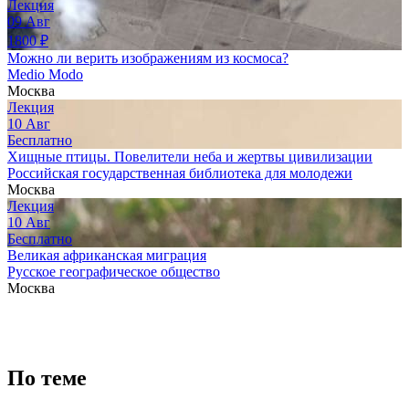
Лекция
09
Авг
1800
₽
Можно ли верить изображениям из космоса?
Medio Modo
Москва
Лекция
10
Авг
Бесплатно
Хищные птицы. Повелители неба и жертвы цивилизации
Российская государственная библиотека для молодежи
Москва
Лекция
10
Авг
Бесплатно
Великая африканская миграция
Русское географическое общество
Москва
По теме