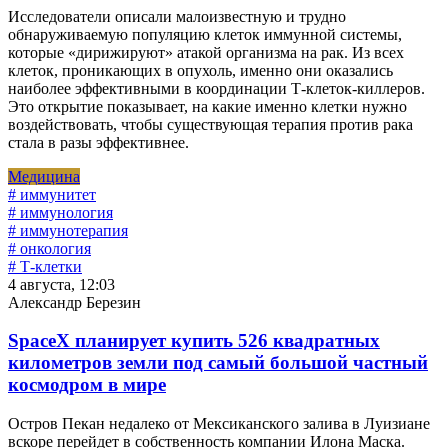
Исследователи описали малоизвестную и трудно
обнаруживаемую популяцию клеток иммунной системы,
которые «дирижируют» атакой организма на рак. Из всех
клеток, проникающих в опухоль, именно они оказались
наиболее эффективными в координации Т-клеток-киллеров.
Это открытие показывает, на какие именно клетки нужно
воздействовать, чтобы существующая терапия против рака
стала в разы эффективнее.
Медицина
# иммунитет
# иммунология
# иммунотерапия
# онкология
# Т-клетки
4 августа, 12:03
Александр Березин
SpaceX планирует купить 526 квадратных
километров земли под самый большой частный
космодром в мире
Остров Пекан недалеко от Мексиканского залива в Луизиане
вскоре перейдет в собственность компании Илона Маска.