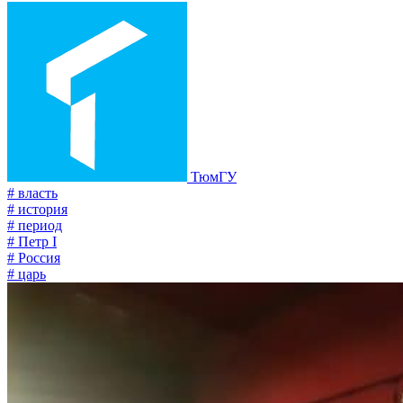
ТюмГУ
# власть
# история
# период
# Петр I
# Россия
# царь