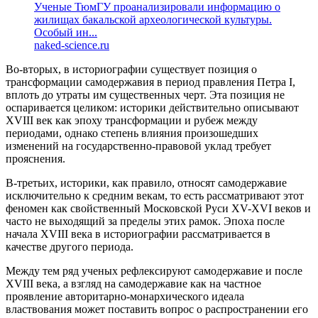
Ученые ТюмГУ проанализировали информацию о
жилищах бакальской археологической культуры.
Особый ин...
naked-science.ru
Во-вторых, в историографии существует позиция о
трансформации самодержавия в период правления Петра I,
вплоть до утраты им существенных черт. Эта позиция не
оспаривается целиком: историки действительно описывают
XVIII век как эпоху трансформации и рубеж между
периодами, однако степень влияния произошедших
изменений на государственно-правовой уклад требует
прояснения.
В-третьих, историки, как правило, относят самодержавие
исключительно к средним векам, то есть рассматривают этот
феномен как свойственный Московской Руси XV-XVI веков и
часто не выходящий за пределы этих рамок. Эпоха после
начала XVIII века в историографии рассматривается в
качестве другого периода.
Между тем ряд ученых рефлексируют самодержавие и после
XVIII века, а взгляд на самодержавие как на частное
проявление авторитарно-монархического идеала
властвования может поставить вопрос о распространении его