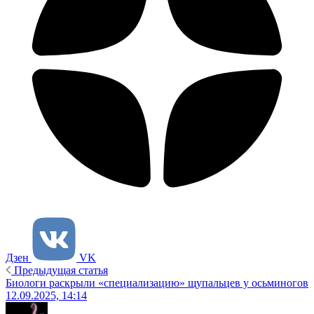
Дзен
VK
Предыдущая статья
Биологи раскрыли «специализацию» щупальцев у осьминогов
12.09.2025, 14:14