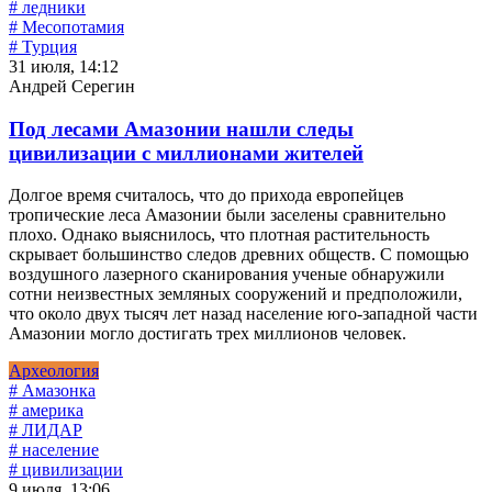
# ледники
# Месопотамия
# Турция
31 июля, 14:12
Андрей Серегин
Под лесами Амазонии нашли следы
цивилизации с миллионами жителей
Долгое время считалось, что до прихода европейцев
тропические леса Амазонии были заселены сравнительно
плохо. Однако выяснилось, что плотная растительность
скрывает большинство следов древних обществ. С помощью
воздушного лазерного сканирования ученые обнаружили
сотни неизвестных земляных сооружений и предположили,
что около двух тысяч лет назад население юго-западной части
Амазонии могло достигать трех миллионов человек.
Археология
# Амазонка
# америка
# ЛИДАР
# население
# цивилизации
9 июля, 13:06