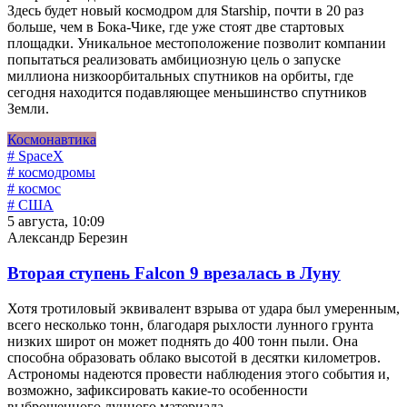
Здесь будет новый космодром для Starship, почти в 20 раз
больше, чем в Бока-Чике, где уже стоят две стартовых
площадки. Уникальное местоположение позволит компании
попытаться реализовать амбициозную цель о запуске
миллиона низкоорбитальных спутников на орбиты, где
сегодня находится подавляющее меньшинство спутников
Земли.
Космонавтика
# SpaceX
# космодромы
# космос
# США
5 августа, 10:09
Александр Березин
Вторая ступень Falcon 9 врезалась в Луну
Хотя тротиловый эквивалент взрыва от удара был умеренным,
всего несколько тонн, благодаря рыхлости лунного грунта
низких широт он может поднять до 400 тонн пыли. Она
способна образовать облако высотой в десятки километров.
Астрономы надеются провести наблюдения этого события и,
возможно, зафиксировать какие-то особенности
выброшенного лунного материала.