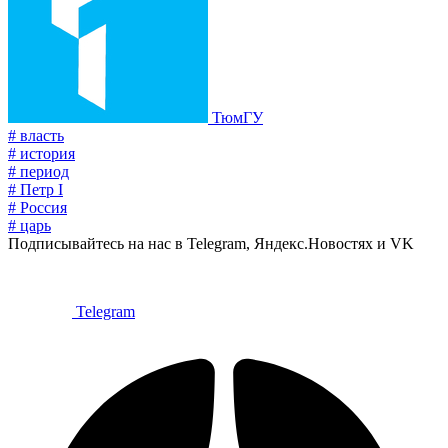
ТюмГУ
# власть
# история
# период
# Петр I
# Россия
# царь
Подписывайтесь на нас в Telegram, Яндекс.Новостях и VK
Telegram