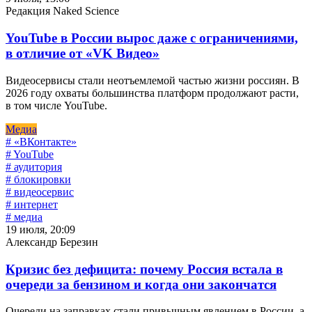
Редакция Naked Science
YouTube в России вырос даже с ограничениями,
в отличие от «VK Видео»
Видеосервисы стали неотъемлемой частью жизни россиян. В
2026 году охваты большинства платформ продолжают расти,
в том числе YouTube.
Медиа
# «ВКонтакте»
# YouTube
# аудитория
# блокировки
# видеосервис
# интернет
# медиа
19 июля, 20:09
Александр Березин
Кризис без дефицита: почему Россия встала в
очереди за бензином и когда они закончатся
Очереди на заправках стали привычным явлением в России, а