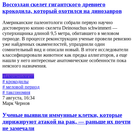
Воссоздан скелет гигантского древнего
крокодила, который охотился на динозавров
Американские палеонтологи собрали первую научно
достоверную копию скелета Deinosuchus schwimmeri —
суперхищника длиной 9,5 метра, обитавшего в меловом
периоде. В процессе реконструкции ученые провели ревизию
уже найденных окаменелостей, упразднили один
сомнительный вид и описали новый. В итоге исследователи
классифицировали животное как предка аллигаторов, а еще
нашли у него интересные анатомические особенности пока
неясного назначения.
Палеонтология
# крокодилы
# меловой период
# таксономия
7 августа, 16:34
Марк Чернов
Ученые выявили иммунные клетки, которые
дирижируют атакой на рак, — раньше их почти
не замечали