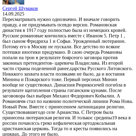
Сергей Шумаков
14.09.2025
Пересматривать нужно однозначно. И вначале говорить
правду, а не придумывать псевдо версии. Романовская
династия в 1917 году полностью была из немецких кровей.
Русские романовые кончились вместе с Иваном 5. Петр 1 ,
был сыном Фридриха 1 и Софьи. Урожденный лютеранин.
Потому его в Москву не пускали. Все детство по всякие
потешки июотики придумано. В саою очередь Романовы
попали на трон в результате боярсеого заговора против
законных претендентов- царевича Владислава. Из второй
части страны поделенной ранее,царства Русского Литовского.
Никккого захвата власти поляками не было, да и востания
Минина и Пожарского тоже. Первый персонах Минин
вообще не существовал. Динасиия Рюрикосичей погибла в
результате щатопления страны гиганским цунами. После
загововора был выбран Михаил Федорович Кобылин. А
Романовчм стал по назвнию политеческой линиии Рома Нова.
Новый Рим. Вместе с принесением латиницации религии.
Существовавшегодо селе Арианства. С Петром была
принесена лютеранская религия. И толькос средины19 века в
россии почаилссь греко кефалическая ортодоксальная
цристианская церковь. Тогда то и кресты появились на
церквах. До этого не было.