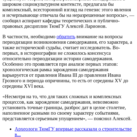
широком социокультурном контексте, предлагала бы
комплексный, всесторонний взгляд на генезис этого явления
и исчерпывающе отвечала бы на неразрешенные вопросы», —
сообщил аспирант кафедры теоретических и публично-
правовых дисциплин ТюмГУ Алексей Ларионов.
В частности, необходимо
обратить
внимание на вопросы
периодизации возникновения самодержавия, его характера, а
также исторической судьбы, считает исследователь. Во-
первых, в историографии не сложилось консенсуса
относительно периодизации истории самодержавия.
Особенно это проявляется при анализе первых этапов:
хронологическая рамка зарождения самодержавия
варьируется от правления Ивана III до правления Ивана
Грозного и периода опричнины, то есть от середины XV до
середины XVI века.
«Несмотря на то, что для таких сложных и комплексных
процессов, как зарождение самодержавия, невозможно
установить точные границы, разброс дат в целое столетие,
наполненное разными по своему характеру событиями,
представляется серьезным упущением», — пояснил Алексей.
Археологи ТюмГУ впервые рассказали о строительстве
в...