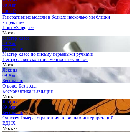
08
Авг
3000
₽
Генеративные модели в белках: насколько мы близки
к практике
Парк «Зарядье»
Москва
Мастер-класс
09
Авг
Бесплатно
Мастер-класс по письму перьевыми ручками
Центр славянской письменности «Слово»
Москва
Лекция
09
Авг
Бесплатно
О воде. Без воды
Космонавтика и авиация
Москва
Лекция
09
Авг
Бесплатно
Одиссея Гомера: странствия по волнам интерпретаций
ВДНХ
Москва