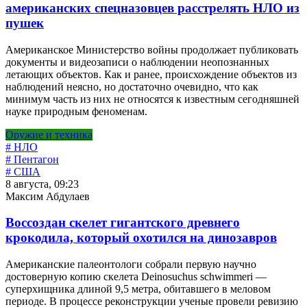
американских спецназовцев расстрелять НЛО из
пушек
Американское Министерство войны продолжает публиковать
документы и видеозаписи о наблюдении неопознанных
летающих объектов. Как и ранее, происхождение объектов из
наблюдений неясно, но достаточно очевидно, что как
минимум часть из них не относятся к известным сегодняшней
науке природным феноменам.
Оружие и техника
# НЛО
# Пентагон
# США
8 августа, 09:23
Максим Абдулаев
Воссоздан скелет гигантского древнего
крокодила, который охотился на динозавров
Американские палеонтологи собрали первую научно
достоверную копию скелета Deinosuchus schwimmeri —
суперхищника длиной 9,5 метра, обитавшего в меловом
периоде. В процессе реконструкции ученые провели ревизию