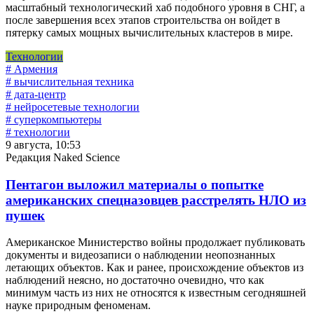
масштабный технологический хаб подобного уровня в СНГ, а
после завершения всех этапов строительства он войдет в
пятерку самых мощных вычислительных кластеров в мире.
Технологии
# Армения
# вычислительная техника
# дата-центр
# нейросетевые технологии
# суперкомпьютеры
# технологии
9 августа, 10:53
Редакция Naked Science
Пентагон выложил материалы о попытке
американских спецназовцев расстрелять НЛО из
пушек
Американское Министерство войны продолжает публиковать
документы и видеозаписи о наблюдении неопознанных
летающих объектов. Как и ранее, происхождение объектов из
наблюдений неясно, но достаточно очевидно, что как
минимум часть из них не относятся к известным сегодняшней
науке природным феноменам.