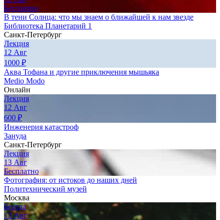
Бесплатно
В тени Солнца: что мы знаем о ближайшей к нам звезде
Библиотека Планетарий 1
Санкт-Петербург
Лекция
12
Авг
1000
₽
Аква Тофана и другие приключения мышьяка
Medio Modo
Онлайн
Лекция
12
Авг
600
₽
Инженерия катастроф
Зануда
Санкт-Петербург
Лекция
13
Авг
Бесплатно
Фотография: от истоков до наших дней
Политехнический музей
Москва
Беседа
13
Авг