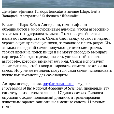
Дельфин афалина Tursiops truncatus в заливе Шарк-Бей в
Западной Австралии / © rbeunen / iNaturalist
В заливе Шарк-Бей, в Австралии, самцы афалин
объединяются в многоуровневые альянсы, чтобы агрессивно
захватывать и удерживать самок. Этот процесс биологи
называют консортством. Самцы бьют самку, кусают и издают
угрожающие щелкающие звуки, заставляя ее плыть рядом. Из-
за таких нападений самки получают физические травмы,
теряют время на поиск пищи и не могут свободно выбирать
партнера. У каждого дельфина есть уникальный «свист-
автограф», который заменяет ему имя. Самцы используют
такие сигналы, чтобы координировать совместные атаки на
самок. Но ученые не знали, могут ли сами самки использовать
чужие имена-свисты для самозащиты.
Авторы исследования,
опубликованного
в журнале
Proceedings of the National Academy of Sciences
, проверили эту
гипотезу в открытом океане на 17 диких самках. Биологи
опускали с лодки подводный динамик и транслировали
животным заранее записанные именные свисты 11 разных
самцов.