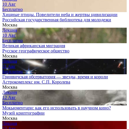
10
Авг
Бесплатно
Хищные птицы. Повелители неба и жертвы цивилизации
Российская государственная библиотека для молодежи
Москва
Лекция
10
Авг
Бесплатно
Великая африканская миграция
Русское географическое общество
Москва
Лекция
11
Авг
Бесплатно
Гринвичская обсерватория — звезды, время и короли
Астрокомплекс им. С.П. Королева
Москва
Лекция
12
Авг
Бесплатно
Мокьюментари: как его использовать в научном кино?
Музей криптографии
Москва
Лекция
12
Авг