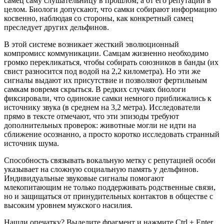
самец саму слушательницу в прошлом, а от его репутации в
целом. Биологи допускают, что самки собирают информацию
косвенно, наблюдая со стороны, как конкретный самец
преследует других дельфинов.
В этой системе возникает жесткий эволюционный
компромисс коммуникации. Самцам жизненно необходимо
громко перекликаться, чтобы собирать союзников в банды (их
свист разносится под водой на 2,2 километра). Но эти же
сигналы выдают их присутствие и позволяют фертильным
самкам вовремя скрыться. В редких случаях биологи
фиксировали, что одинокие самки немного приближались к
источнику звука (в среднем на 3,2 метра). Исследователи
прямо в тексте отмечают, что эти эпизоды требуют
дополнительных проверок: животные могли не идти на
сближение осознанно, а просто коротко исследовать странный
источник шума.
Способность связывать вокальную метку с репутацией особи
указывает на сложную социальную память у дельфинов.
Индивидуальные звуковые сигналы помогают
млекопитающим не только поддерживать родственные связи,
но и защищаться от принудительных контактов в обществе с
высоким уровнем мужского насилия.
Нашли опечатку? Выделите фрагмент и нажмите Ctrl + Enter.