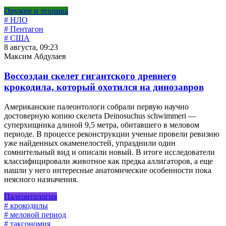
Оружие и техника
# НЛО
# Пентагон
# США
8 августа, 09:23
Максим Абдулаев
Воссоздан скелет гигантского древнего
крокодила, который охотился на динозавров
Американские палеонтологи собрали первую научно
достоверную копию скелета Deinosuchus schwimmeri —
суперхищника длиной 9,5 метра, обитавшего в меловом
периоде. В процессе реконструкции ученые провели ревизию
уже найденных окаменелостей, упразднили один
сомнительный вид и описали новый. В итоге исследователи
классифицировали животное как предка аллигаторов, а еще
нашли у него интересные анатомические особенности пока
неясного назначения.
Палеонтология
# крокодилы
# меловой период
# таксономия