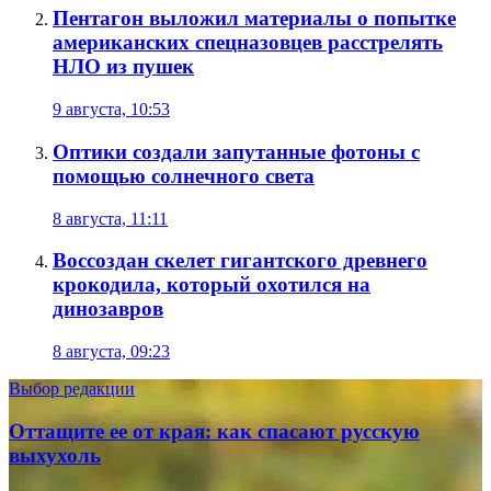
Пентагон выложил материалы о попытке
американских спецназовцев расстрелять
НЛО из пушек
9 августа, 10:53
Оптики создали запутанные фотоны с
помощью солнечного света
8 августа, 11:11
Воссоздан скелет гигантского древнего
крокодила, который охотился на
динозавров
8 августа, 09:23
Выбор редакции
Оттащите ее от края: как спасают русскую
выхухоль