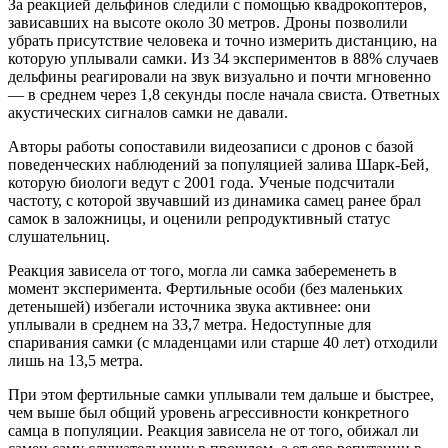
За реакцией дельфинов следили с помощью квадрокоптеров,
зависавших на высоте около 30 метров. Дроны позволили
убрать присутствие человека и точно измерить дистанцию, на
которую уплывали самки. Из 34 экспериментов в 88% случаев
дельфины реагировали на звук визуально и почти мгновенно
— в среднем через 1,8 секунды после начала свиста. Ответных
акустических сигналов самки не давали.
Авторы работы сопоставили видеозаписи с дронов с базой
поведенческих наблюдений за популяцией залива Шарк-Бей,
которую биологи ведут с 2001 года. Ученые подсчитали
частоту, с которой звучавший из динамика самец ранее брал
самок в заложницы, и оценили репродуктивный статус
слушательниц.
Реакция зависела от того, могла ли самка забеременеть в
момент эксперимента. Фертильные особи (без маленьких
детенышей) избегали источника звука активнее: они
уплывали в среднем на 33,7 метра. Недоступные для
спаривания самки (с младенцами или старше 40 лет) отходили
лишь на 13,5 метра.
При этом фертильные самки уплывали тем дальше и быстрее,
чем выше был общий уровень агрессивности конкретного
самца в популяции. Реакция зависела не от того, обижал ли