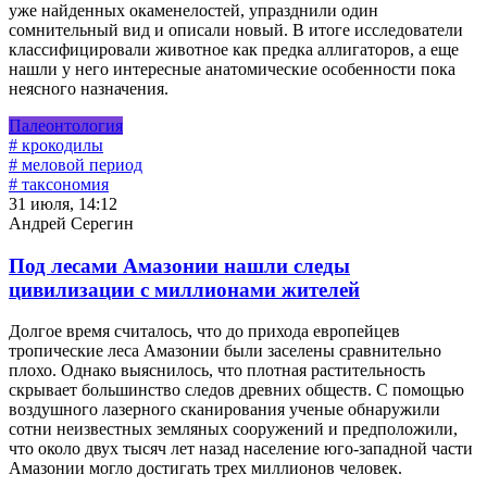
уже найденных окаменелостей, упразднили один
сомнительный вид и описали новый. В итоге исследователи
классифицировали животное как предка аллигаторов, а еще
нашли у него интересные анатомические особенности пока
неясного назначения.
Палеонтология
# крокодилы
# меловой период
# таксономия
31 июля, 14:12
Андрей Серегин
Под лесами Амазонии нашли следы
цивилизации с миллионами жителей
Долгое время считалось, что до прихода европейцев
тропические леса Амазонии были заселены сравнительно
плохо. Однако выяснилось, что плотная растительность
скрывает большинство следов древних обществ. С помощью
воздушного лазерного сканирования ученые обнаружили
сотни неизвестных земляных сооружений и предположили,
что около двух тысяч лет назад население юго-западной части
Амазонии могло достигать трех миллионов человек.