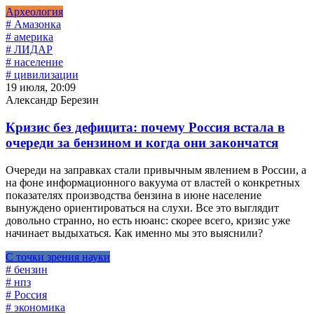
Археология
# Амазонка
# америка
# ЛИДАР
# население
# цивилизации
19 июля, 20:09
Александр Березин
Кризис без дефицита: почему Россия встала в
очереди за бензином и когда они закончатся
Очереди на заправках стали привычным явлением в России, а
на фоне информационного вакуума от властей о конкретных
показателях производства бензина в июне население
вынуждено ориентироваться на слухи. Все это выглядит
довольно странно, но есть нюанс: скорее всего, кризис уже
начинает выдыхаться. Как именно мы это выяснили?
С точки зрения науки
# бензин
# нпз
# Россия
# экономика