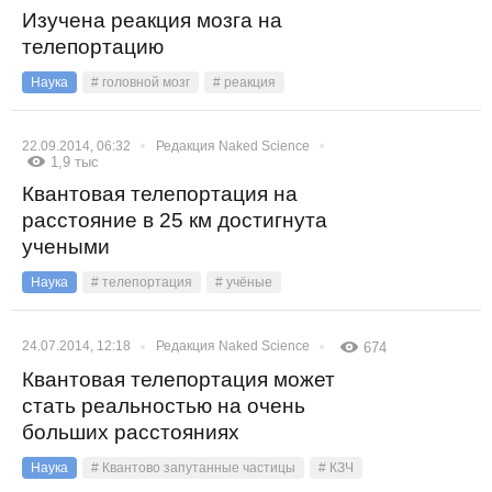
Изучена реакция мозга на
телепортацию
Наука
# головной мозг
# реакция
22.09.2014, 06:32
Редакция Naked Science
1,9 тыс
Квантовая телепортация на
расстояние в 25 км достигнута
учеными
Наука
# телепортация
# учёные
24.07.2014, 12:18
Редакция Naked Science
674
Квантовая телепортация может
стать реальностью на очень
больших расстояниях
Наука
# Квантово запутанные частицы
# КЗЧ