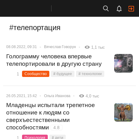
#телепортация
08.08.2022, 09:31
Вячеслав Говорун
1,1 тыс
Голограмму человека впервые
телепортировали в другую страну
1
Сообщество
# будущее
# технологии
26.05.2021, 15:42
Ольга Иванова
4,0 тыс
Младенцы испытали трепетное
отношение к людям со
сверхъестественными
способностями
4.8
1
Психология
# дети