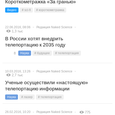
Короткометражка «За гранью»
Видео
# sci-fi
# короткометражка
22.06.2016, 08:06
Редакция Naked Science
1,3 тыс
В России хотят внедрить
телепортацию к 2035 году
8
Наука
# будущее
# телепортация
10.03.2016, 13:26
Редакция Naked Science
2,7 тыс
Ученые осуществили «настоящую»
телепортацию информации
Наука
# лазер
# телепортация
26.02.2016, 10:20
Редакция Naked Science
775