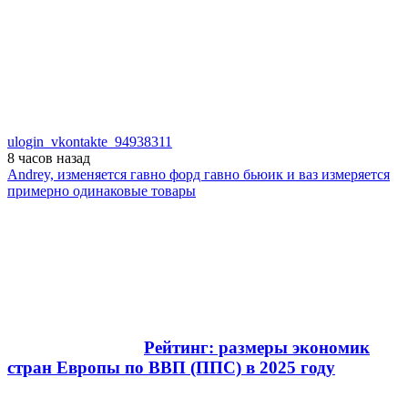
ulogin_vkontakte_94938311
8 часов
назад
Andrey, изменяется гавно форд гавно бьюик и ваз измеряется
примерно одинаковые товары
Рейтинг: размеры экономик
стран Европы по ВВП (ППС) в 2025 году