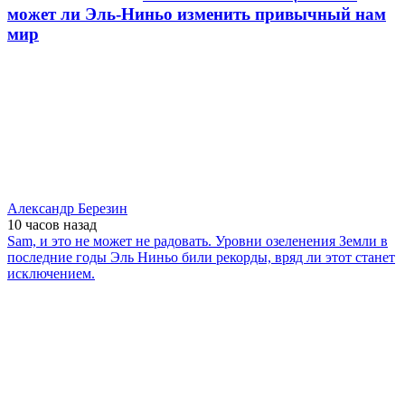
может ли Эль-Ниньо изменить привычный нам
мир
Александр Березин
10 часов
назад
Sam, и это не может не радовать. Уровни озеленения Земли в
последние годы Эль Ниньо били рекорды, вряд ли этот станет
исключением.