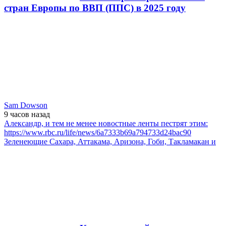
стран Европы по ВВП (ППС) в 2025 году
Sam Dowson
9 часов
назад
Александр, и тем не менее новостные ленты пестрят этим:
https://www.rbc.ru/life/news/6a7333b69a794733d24bac90
Зеленеющие Сахара, Аттакама, Аризона, Гоби, Такламакан и