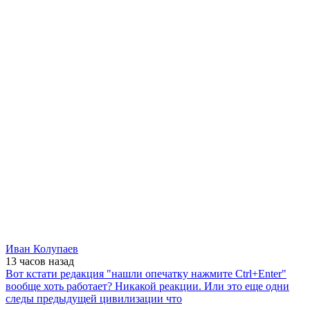
Иван Колупаев
13 часов
назад
Вот кстати редакция "нашли опечатку нажмите Ctrl+Enter"
вообще хоть работает? Никакой реакции. Или это еще одни
следы предыдущей цивилизации что