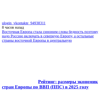
ulogin_vkontakte_94938311
8 часов
назад
Восточная Европа стала синоним слова бедность поэтому
надо Россию включать в северную Европу, а остальные
страны восточной Европы в центральную
Рейтинг: размеры экономик
стран Европы по ВВП (ППС) в 2025 году