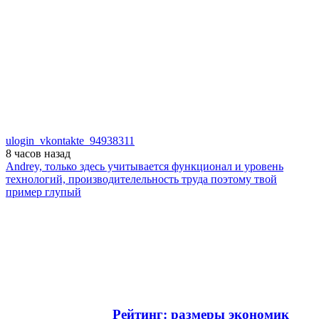
ulogin_vkontakte_94938311
8 часов
назад
Andrey, только здесь учитывается функционал и уровень
технологий, производителельность труда поэтому твой
пример глупый
Рейтинг: размеры экономик