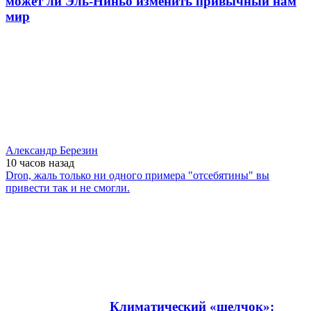
может ли Эль-Ниньо изменить привычный нам
мир
Александр Березин
10 часов
назад
Dron, жаль только ни одного примера "отсебятины" вы
привести так и не смогли.
Климатический «щелчок»: