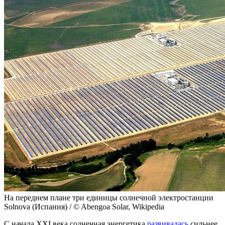
На переднем плане три единицы солнечной электростанции
Solnova (Испания) / © Abengoa Solar, Wikipedia
С начала XXI века солнечная энергетика
развивалась
сильнее,