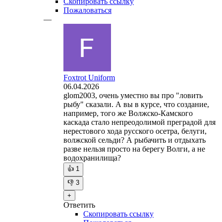
Скопировать ссылку
Пожаловаться
—
Foxtrot Uniform
06.04.2026
glom2003, очень уместно вы про "ловить
рыбу" сказали. А вы в курсе, что создание,
например, того же Волжско-Камского
каскада стало непреодолимой преградой для
нерестового хода русского осетра, белуги,
волжской сельди? А рыбачить и отдыхать
разве нельзя просто на берегу Волги, а не
водохранилища?
👍
1
👎
3
+
Ответить
Скопировать ссылку