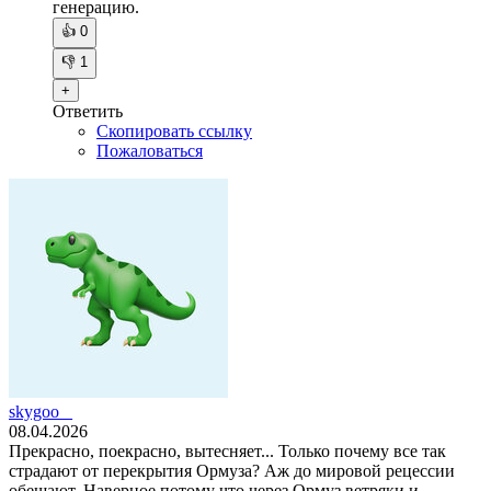
генерацию.
👍
0
👎
1
+
Ответить
Скопировать ссылку
Пожаловаться
skygoo _
08.04.2026
Прекрасно, поекрасно, вытесняет... Только почему все так
страдают от перекрытия Ормуза? Аж до мировой рецессии
обещают. Наверное потому что через Ормуз ветряки и