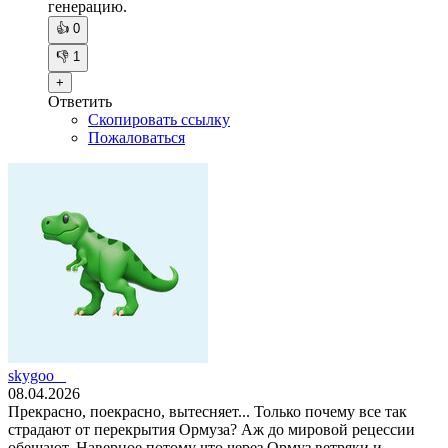
генерацию.
👍
0
👎
1
+
Ответить
Скопировать ссылку
Пожаловаться
skygoo _
08.04.2026
Прекрасно, поекрасно, вытесняет... Только почему все так
страдают от перекрытия Ормуза? Аж до мировой рецессии
обещают. Наверное потому что через Ормуз ветряки и