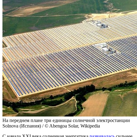
На переднем плане три единицы солнечной электростанции
Solnova (Испания) / © Abengoa Solar, Wikipedia
С начала XXI века солнечная энергетика
развивалась
сильнее,