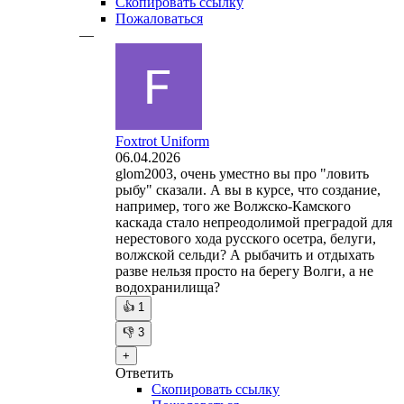
Скопировать ссылку
Пожаловаться
—
Foxtrot Uniform
06.04.2026
glom2003, очень уместно вы про "ловить
рыбу" сказали. А вы в курсе, что создание,
например, того же Волжско-Камского
каскада стало непреодолимой преградой для
нерестового хода русского осетра, белуги,
волжской сельди? А рыбачить и отдыхать
разве нельзя просто на берегу Волги, а не
водохранилища?
👍
1
👎
3
+
Ответить
Скопировать ссылку