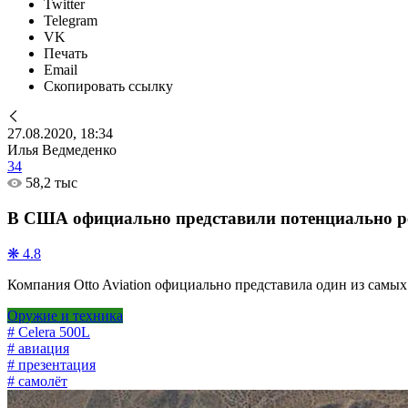
Twitter
Telegram
VK
Печать
Email
Скопировать ссылку
27.08.2020, 18:34
Илья Ведмеденко
34
58,2 тыс
В США официально представили потенциально р
❋ 4.8
Компания Otto Aviation официально представила один из сам
Оружие и техника
# Celera 500L
# авиация
# презентация
# самолёт