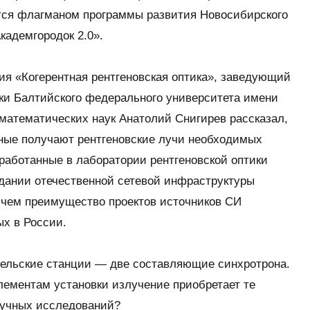
тся флагманом программы развития Новосибирского
Академгородок 2.0».
ия «Когерентная рентгеновская оптика», заведующий
ки Балтийского федерального университета имени
-математических наук Анатолий Снигирев рассказал,
еные получают рентгеновские лучи необходимых
зработанные в лаборатории рентгеновской оптики
здании отечественной сетевой инфраструктуры
 чем преимущество проектов источников СИ
ых в России.
тельские станции — две составляющие синхротрона.
лементам установки излучение приобретает те
аучных исследований?