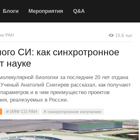
Блоги
Мероприятия
Q&A
ие РАН
15,6 тыс
ого СИ: как синхротронное
т науке
олекулярной биологии за последние 20 лет отдана
Ученый Анатолий Снигирев рассказал, как получают
 параметров и в чем преимущество проектов
ния, реализуемых в России.
# ИЯФ СО РАН
# синхротронное излучение