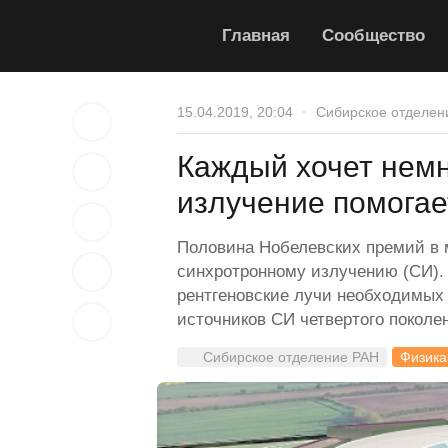
Главная
Сообщество
15.04.2019, 20:04
Сибирское отделен
Каждый хочет немн
излучение помогае
Половина Нобелевских премий в м
синхротронному излучению (СИ). 
рентгеновские лучи необходимых
источников СИ четвертого поколе
Сибирское отделение РАН
Физика