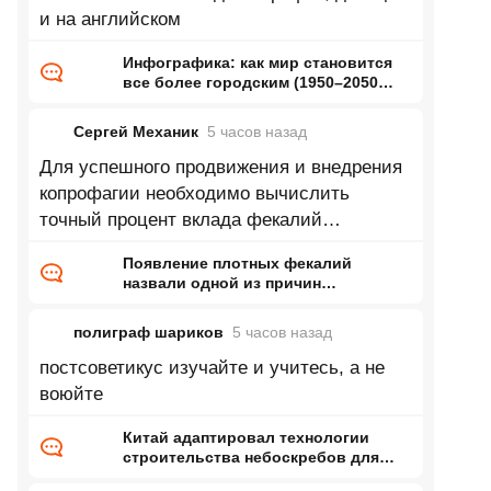
и на английском
Инфографика: как мир становится
все более городским (1950–2050
годы)
Сергей Механик
5 часов
назад
Для успешного продвижения и внедрения
копрофагии необходимо вычислить
точный процент вклада фекалий
требуемой консистенции в общий объем
Появление плотных фекалий
назвали одной из причин
кембрийского взрыва
полиграф шариков
5 часов
назад
постсоветикус изучайте и учитесь, а не
воюйте
Китай адаптировал технологии
строительства небоскребов для
возведения жилых домов