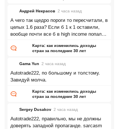
2026 год
Андрей Некрасов
2 часа
назад
А чего так щедро пороги то пересчитали, в
целых 1.6 раза? Если б 1 к 1 оставили,
вообще почти все б в high income попали
в 2025. А если серьёзно, понятия не имею
Карта: как изменились доходы
стран за последние 30 лет
Gama Yun
2 часа
назад
Autotrade222, по большому и толстому.
Завидуй молча.
Карта: как изменились доходы
стран за последние 30 лет
Sergey Dusakov
2 часа
назад
Autotrade222, правильно, мы не должны
доверять западной пропаганде. sarcasm