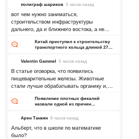
полиграф шариков
5 часов
назад
вот чем нужно заниматься,
строительством инфраструктуры
дальнего, да и ближнего востока, а не
махи считать до лондона
Китай приступил к строительству
транспортного кольца длиной 27
тысяч километров
Valentin Gammel
5 часов
назад
В статье оговорка, что появились
пищеварительные железы. Животные
стали лучше обрабатывать органику и,
соответственно, лучше развиваться.
Появление плотных фекалий
Дальше -
назвали одной из причин
кембрийского взрыва
Арен Танкян
8 часов
назад
Альберт, что в школе по математике
было?