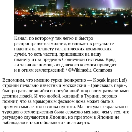
Канал, по которому так легко и быстро
распространяется молния, возникает в результате
падения на планету галактических космических
лучей, то есть частиц, пришедших на нашу
планету из-за пределов Солнечной системы. Вряд
ли такая же помощь из далекого космоса приходит
и к огням землетрясений / ©Wikimedia Commons
Вспомним, что именно турки (конкретно — Koçak İnşaat Ltd)
строили печально известный московский «Трансвааль-парк»,
быстро развалившийся и погубивший под своим развалинами
десятки людей. И что любой, живший в Турции, хорошо
помнит, что за мраморным фасадом дома может быть в
прямом смысле этого слова пустота. Магнитуда февральского
турецкого землетрясения была серьезно меньше, чем у тех, что
регулярно случаются в Японии, но при этом в Японии не
наблюдалось такого большого числа жертв.