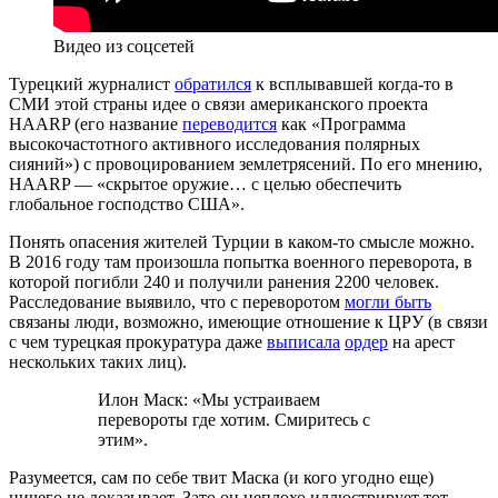
Видео из соцсетей
Турецкий журналист
обратился
к всплывавшей когда-то в
СМИ этой страны идее о связи американского проекта
HAARP (его название
переводится
как «Программа
высокочастотного активного исследования полярных
сияний») с провоцированием землетрясений. По его мнению,
HAARP — «скрытое оружие… с целью обеспечить
глобальное господство США».
Понять опасения жителей Турции в каком-то смысле можно.
В 2016 году там произошла попытка военного переворота, в
которой погибли 240 и получили ранения 2200 человек.
Расследование выявило, что с переворотом
могли быть
связаны люди, возможно, имеющие отношение к ЦРУ (в связи
с чем турецкая прокуратура даже
выписала
ордер
на арест
нескольких таких лиц).
Илон Маск: «Мы устраиваем
перевороты где хотим. Смиритесь с
этим».
Разумеется, сам по себе твит Маска (и кого угодно еще)
ничего не доказывает. Зато он неплохо иллюстрирует тот