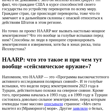
факт, что граждане США в курсе способностей своего
государства по устройству переворотов по всему миру.
Граждане стран, где происходят перевороты, тоже что-то
замечают и в дальнейшем склонны с опаской относиться к
действиям Штатов в этом регионе.
Но точно ли проект HAARP мог вызвать настолько мощное
землетрясение? Что это вообще за голубые вспышки перед
ним? Способны ли люди в принципе спровоцировать
землетрясения и извержения, хотя бы в зонах риска, типа
Йеллоустона?
HAARP: что это такое и при чем тут
вообще «сейсмическое оружие»?
Напомним, что HAARP — это «Программа высокочастотного
активного исследования полярных сияний». И те голубые
вспышки, что видели перед землетрясением 2023 года в
Турции, действительно похожи на северное сияние. Кроме
того, программа началась в 1993 году, а в 1999 году в Турции
состоялось довольно сильное землетрясение, перед которым
очевидцы тоже массово
описывали
странное: «Меч света
вылетел из [Мраморного] моря». Другие
заявляли
о белых,