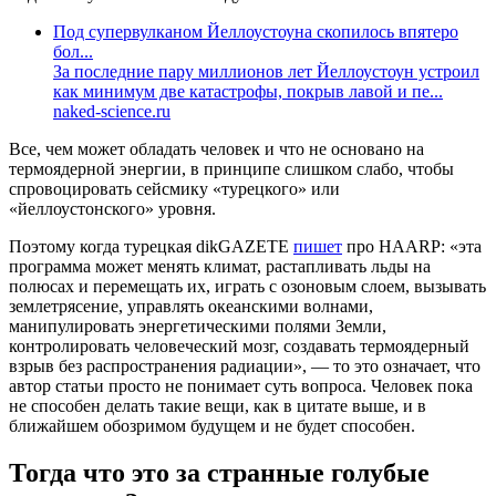
Под супервулканом Йеллоустоуна скопилось впятеро
бол...
За последние пару миллионов лет Йеллоустоун устроил
как минимум две катастрофы, покрыв лавой и пе...
naked-science.ru
Все, чем может обладать человек и что не основано на
термоядерной энергии, в принципе слишком слабо, чтобы
спровоцировать сейсмику «турецкого» или
«йеллоустонского» уровня.
Поэтому когда турецкая dikGAZETE
пишет
про HAARP: «эта
программа может менять климат, растапливать льды на
полюсах и перемещать их, играть с озоновым слоем, вызывать
землетрясение, управлять океанскими волнами,
манипулировать энергетическими полями Земли,
контролировать человеческий мозг, создавать термоядерный
взрыв без распространения радиации», — то это означает, что
автор статьи просто не понимает суть вопроса. Человек пока
не способен делать такие вещи, как в цитате выше, и в
ближайшем обозримом будущем и не будет способен.
Тогда что это за странные голубые