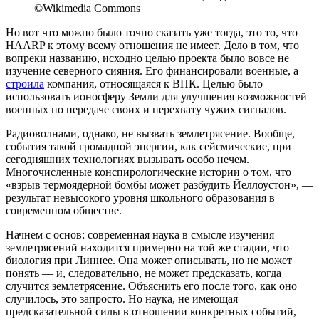
©Wikimedia Commons
Но вот что можно было точно сказать уже тогда, это то, что
HAARP к этому всему отношения не имеет. Дело в том, что
вопреки названию, исходно целью проекта было вовсе не
изучение северного сияния. Его финансировали военные, а
строила
компания, относящаяся к ВПК. Целью было
использовать ионосферу Земли для улучшения возможностей
военных по передаче своих и перехвату чужих сигналов.
Радиоволнами, однако, не вызвать землетрясение. Вообще,
события такой громадной энергии, как сейсмические, при
сегодняшних технологиях вызывать особо нечем.
Многочисленные конспирологические истории о том, что
«взрыв термоядерной бомбы может разбудить Йеллоустон», —
результат невысокого уровня школьного образования в
современном обществе.
Начнем с основ: современная наука в смысле изучения
землетрясений находится примерно на той же стадии, что
биология при Линнее. Она может описывать, но не может
понять — и, следовательно, не может предсказать, когда
случится землетрясение. Объяснить его после того, как оно
случилось, это запросто. Но наука, не имеющая
предсказательной силы в отношении конкретных событий,