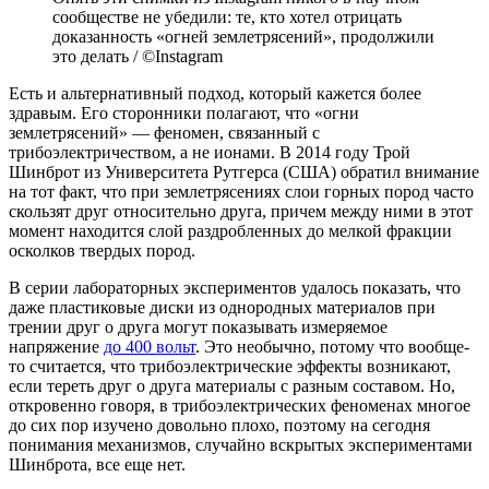
сообществе не убедили: те, кто хотел отрицать
доказанность «огней землетрясений», продолжили
это делать / ©Instagram
Есть и альтернативный подход, который кажется более
здравым. Его сторонники полагают, что «огни
землетрясений» — феномен, связанный с
трибоэлектричеством, а не ионами. В 2014 году Трой
Шинброт из Университета Рутгерса (США) обратил внимание
на тот факт, что при землетрясениях слои горных пород часто
скользят друг относительно друга, причем между ними в этот
момент находится слой раздробленных до мелкой фракции
осколков твердых пород.
В серии лабораторных экспериментов удалось показать, что
даже пластиковые диски из однородных материалов при
трении друг о друга могут показывать измеряемое
напряжение
до 400 вольт
. Это необычно, потому что вообще-
то считается, что трибоэлектрические эффекты возникают,
если тереть друг о друга материалы с разным составом. Но,
откровенно говоря, в трибоэлектрических феноменах многое
до сих пор изучено довольно плохо, поэтому на сегодня
понимания механизмов, случайно вскрытых экспериментами
Шинброта, все еще нет.