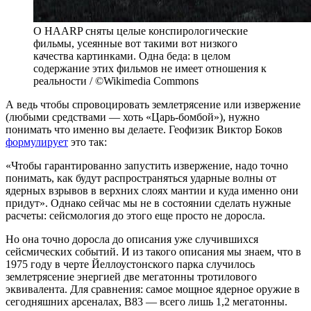
О HAARP сняты целые конспирологические
фильмы, усеянные вот такими вот низкого
качества картинками. Одна беда: в целом
содержание этих фильмов не имеет отношения к
реальности / ©Wikimedia Commons
А ведь чтобы спровоцировать землетрясение или извержение
(любыми средствами — хоть «Царь-бомбой»), нужно
понимать что именно вы делаете. Геофизик Виктор Боков
формулирует
это так:
«Чтобы гарантированно запустить извержение, надо точно
понимать, как будут распространяться ударные волны от
ядерных взрывов в верхних слоях мантии и куда именно они
придут». Однако сейчас мы не в состоянии сделать нужные
расчеты: сейсмология до этого еще просто не доросла.
Но она точно доросла до описания уже случившихся
сейсмических событий. И из такого описания мы знаем, что в
1975 году в черте Йеллоустонского парка случилось
землетрясение энергией две мегатонны тротилового
эквивалента. Для сравнения: самое мощное ядерное оружие в
сегодняшних арсеналах, В83 — всего лишь 1,2 мегатонны.