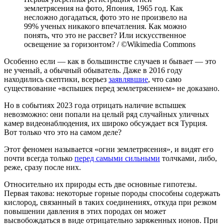
землетрясения на фото, Япония, 1965 год. Как
несложно догадаться, фото это не произвело на
99% ученых никакого впечатления. Как можно
понять, что это не рассвет? Или искусственное
освещение за горизонтом? / ©Wikimedia Commons
Особенно если — как в большинстве случаев и бывает — это
не ученый, а обычный обыватель. Даже в 2016 году
находились скептики, всерьез
заявлявшие
, что само
существование «вспышек перед землетрясением» не доказано.
Но в событиях 2023 года отрицать наличие вспышек
невозможно: они попали на целый ряд случайных уличных
камер видеонаблюдения, их широко обсуждает вся Турция.
Вот только что это на самом деле?
Этот феномен называется «огни землетрясения», и видят его
почти всегда только
перед самыми сильными
толчками, либо,
реже, сразу после них.
Относительно их природы есть две основные гипотезы.
Первая такова: некоторые горные породы способны содержать
кислород, связанный в таких соединениях, откуда при резком
повышении давления в этих породах он может
высвобождаться в виде отрицательно заряженных ионов. При