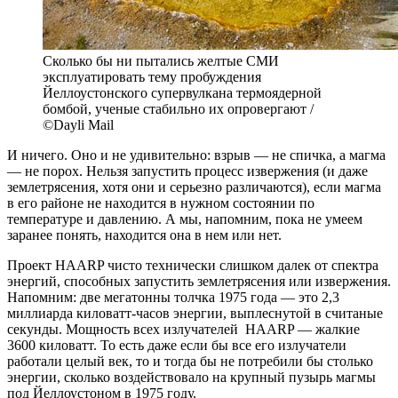
Сколько бы ни пытались желтые СМИ
эксплуатировать тему пробуждения
Йеллоустонского супервулкана термоядерной
бомбой, ученые стабильно их опровергают /
©Dayli Mail
И ничего. Оно и не удивительно: взрыв — не спичка, а магма
— не порох. Нельзя запустить процесс извержения (и даже
землетрясения, хотя они и серьезно различаются), если магма
в его районе не находится в нужном состоянии по
температуре и давлению. А мы, напомним, пока не умеем
заранее понять, находится она в нем или нет.
Проект HAARP чисто технически слишком далек от спектра
энергий, способных запустить землетрясения или извержения.
Напомним: две мегатонны толчка 1975 года — это 2,3
миллиарда киловатт-часов энергии, выплеснутой в считаные
секунды. Мощность всех излучателей HAARP — жалкие
3600 киловатт. То есть даже если бы все его излучатели
работали целый век, то и тогда бы не потребили бы столько
энергии, сколько воздействовало на крупный пузырь магмы
под Йеллоустоном в 1975 году.