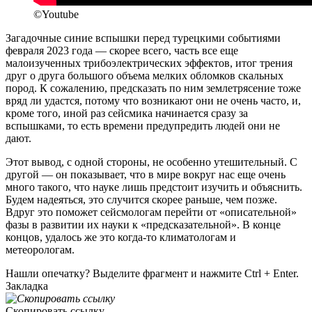
©Youtube
Загадочные синие вспышки перед турецкими событиями
февраля 2023 года — скорее всего, часть все еще
малоизученных трибоэлектрических эффектов, итог трения
друг о друга большого объема мелких обломков скальных
пород. К сожалению, предсказать по ним землетрясение тоже
вряд ли удастся, потому что возникают они не очень часто, и,
кроме того, иной раз сейсмика начинается сразу за
вспышками, то есть времени предупредить людей они не
дают.
Этот вывод, с одной стороны, не особенно утешительный. С
другой — он показывает, что в мире вокруг нас еще очень
много такого, что науке лишь предстоит изучить и объяснить.
Будем надеяться, это случится скорее раньше, чем позже.
Вдруг это поможет сейсмологам перейти от «описательной»
фазы в развитии их науки к «предсказательной». В конце
концов, удалось же это когда-то климатологам и
метеорологам.
Нашли опечатку? Выделите фрагмент и нажмите Ctrl + Enter.
Закладка
Скопировать ссылку