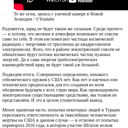
Те же огни, запись с уличной камере в Новой
Зеландии / ©Youtube
Разумеется, заряд не будет таким же сильным. Среди прочего
— и потому, что молнии в атмосфере возникают не совсем
сами по себе. В этом им помогают частицы космической
радиации с энергиями от триллиона до квадриллионов
электронвольт. Ясно, что в районе землетрясений совсем не
обязательно будут потоки космических частиц нужных
энергий. Да и сама энергия трибоэлектрических
взаимодействий вряд ли будет такой уж большой.
Подведем итоги. Совершенно определенно, никакого
сейсмического оружия у США нет. Как нет и научных или
технических предпосылок для его создания во всем
обозримом будущем у всех стран мира. Как провоцировать
землетрясения существующими средствами, мы толком не
представляем. И это в целом утешительный вывод.
Менее приятная часть: попытки некоторых людей в Турции
переложить ответственность за тяжелейшие человеческие
жертвы на США в данном случае — в отличие от попытки
переворота 2016 года, в котором участие Штатов нельзя