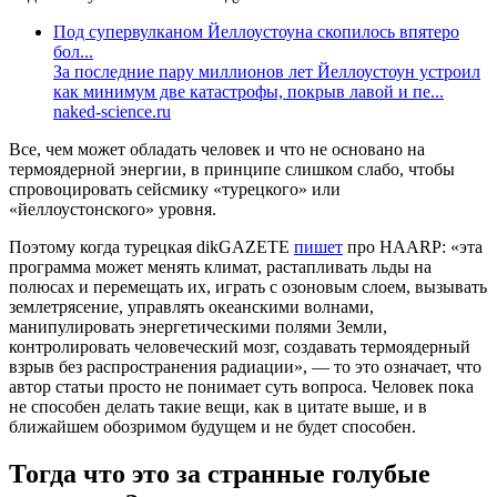
Под супервулканом Йеллоустоуна скопилось впятеро
бол...
За последние пару миллионов лет Йеллоустоун устроил
как минимум две катастрофы, покрыв лавой и пе...
naked-science.ru
Все, чем может обладать человек и что не основано на
термоядерной энергии, в принципе слишком слабо, чтобы
спровоцировать сейсмику «турецкого» или
«йеллоустонского» уровня.
Поэтому когда турецкая dikGAZETE
пишет
про HAARP: «эта
программа может менять климат, растапливать льды на
полюсах и перемещать их, играть с озоновым слоем, вызывать
землетрясение, управлять океанскими волнами,
манипулировать энергетическими полями Земли,
контролировать человеческий мозг, создавать термоядерный
взрыв без распространения радиации», — то это означает, что
автор статьи просто не понимает суть вопроса. Человек пока
не способен делать такие вещи, как в цитате выше, и в
ближайшем обозримом будущем и не будет способен.
Тогда что это за странные голубые