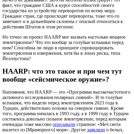
факт, что граждане США в курсе способностей своего
государства по устройству переворотов по всему миру.
Граждане стран, где происходят перевороты, тоже что-то
замечают и в дальнейшем склонны с опаской относиться к
действиям Штатов в этом регионе.
Но точно ли проект HAARP мог вызвать настолько мощное
землетрясение? Что это вообще за голубые вспышки перед
ним? Способны ли люди в принципе спровоцировать
землетрясения и извержения, хотя бы в зонах риска, типа
Йеллоустона?
HAARP: что это такое и при чем тут
вообще «сейсмическое оружие»?
Напомним, что HAARP — это «Программа высокочастотного
активного исследования полярных сияний». И те голубые
вспышки, что видели перед землетрясением 2023 года в
Турции, действительно похожи на северное сияние. Кроме
того, программа началась в 1993 году, а в 1999 году в Турции
состоялось довольно сильное землетрясение, перед которым
очевидцы тоже массово
описывали
странное: «Меч света
вылетел из [Мраморного] моря». Другие
заявляли
о белых,