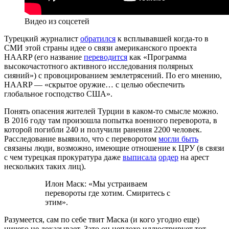
Видео из соцсетей
Турецкий журналист
обратился
к всплывавшей когда-то в
СМИ этой страны идее о связи американского проекта
HAARP (его название
переводится
как «Программа
высокочастотного активного исследования полярных
сияний») с провоцированием землетрясений. По его мнению,
HAARP — «скрытое оружие… с целью обеспечить
глобальное господство США».
Понять опасения жителей Турции в каком-то смысле можно.
В 2016 году там произошла попытка военного переворота, в
которой погибли 240 и получили ранения 2200 человек.
Расследование выявило, что с переворотом
могли быть
связаны люди, возможно, имеющие отношение к ЦРУ (в связи
с чем турецкая прокуратура даже
выписала
ордер
на арест
нескольких таких лиц).
Илон Маск: «Мы устраиваем
перевороты где хотим. Смиритесь с
этим».
Разумеется, сам по себе твит Маска (и кого угодно еще)
ничего не доказывает. Зато он неплохо иллюстрирует тот