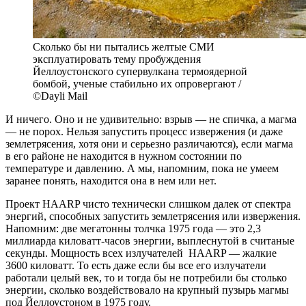
Сколько бы ни пытались желтые СМИ
эксплуатировать тему пробуждения
Йеллоустонского супервулкана термоядерной
бомбой, ученые стабильно их опровергают /
©Dayli Mail
И ничего. Оно и не удивительно: взрыв — не спичка, а магма
— не порох. Нельзя запустить процесс извержения (и даже
землетрясения, хотя они и серьезно различаются), если магма
в его районе не находится в нужном состоянии по
температуре и давлению. А мы, напомним, пока не умеем
заранее понять, находится она в нем или нет.
Проект HAARP чисто технически слишком далек от спектра
энергий, способных запустить землетрясения или извержения.
Напомним: две мегатонны толчка 1975 года — это 2,3
миллиарда киловатт-часов энергии, выплеснутой в считаные
секунды. Мощность всех излучателей HAARP — жалкие
3600 киловатт. То есть даже если бы все его излучатели
работали целый век, то и тогда бы не потребили бы столько
энергии, сколько воздействовало на крупный пузырь магмы
под Йеллоустоном в 1975 году.