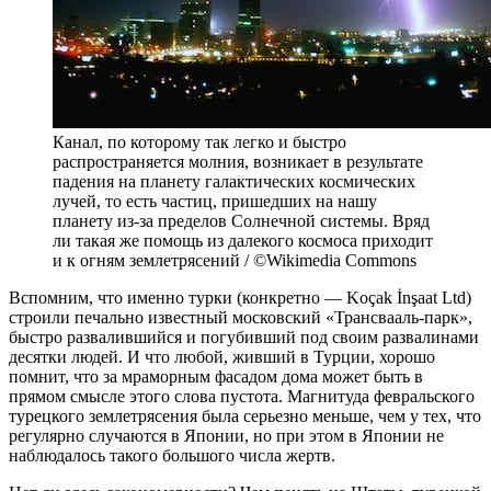
Канал, по которому так легко и быстро
распространяется молния, возникает в результате
падения на планету галактических космических
лучей, то есть частиц, пришедших на нашу
планету из-за пределов Солнечной системы. Вряд
ли такая же помощь из далекого космоса приходит
и к огням землетрясений / ©Wikimedia Commons
Вспомним, что именно турки (конкретно — Koçak İnşaat Ltd)
строили печально известный московский «Трансвааль-парк»,
быстро развалившийся и погубивший под своим развалинами
десятки людей. И что любой, живший в Турции, хорошо
помнит, что за мраморным фасадом дома может быть в
прямом смысле этого слова пустота. Магнитуда февральского
турецкого землетрясения была серьезно меньше, чем у тех, что
регулярно случаются в Японии, но при этом в Японии не
наблюдалось такого большого числа жертв.