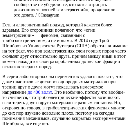
сообществе не убедили: те, кто хотел отрицать
доказанность «огней землетрясений», продолжили
это делать / ©Instagram
Есть и альтернативный подход, который кажется более
здравым. Его сторонники полагают, что «огни
землетрясений» — феномен, связанный с
трибоэлектричеством, а не ионами. В 2014 году Трой
Шинброт из Университета Рутгерса (США) обратил внимание
на тот факт, что при землетрясениях слои горных пород часто
скользят друг относительно друга, причем между ними в этот
момент находится слой раздробленных до мелкой фракции
осколков твердых пород.
В серии лабораторных экспериментов удалось показать, что
даже пластиковые диски из однородных материалов при
трении друг о друга могут показывать измеряемое
напряжение
до 400 вольт
. Это необычно, потому что вообще-
то считается, что трибоэлектрические эффекты возникают,
если тереть друг о друга материалы с разным составом. Но,
откровенно говоря, в трибоэлектрических феноменах многое
до сих пор изучено довольно плохо, поэтому на сегодня
понимания механизмов, случайно вскрытых экспериментами
Шинброта, все еще нет.