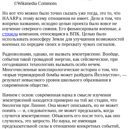
©Wikimedia Commons
Но вот что можно было точно сказать уже тогда, это то, что
HAARP к этому всему отношения не имеет. Дело в том, что
вопреки названию, исходно целью проекта было вовсе не
изучение северного сияния. Его финансировали военные, а
строила
компания, относящаяся к ВПК. Целью было
использовать ионосферу Земли для улучшения возможностей
военных по передаче своих и перехвату чужих сигналов.
Радиоволнами, однако, не вызвать землетрясение. Вообще,
события такой громадной энергии, как сейсмические, при
сегодняшних технологиях вызывать особо нечем.
Многочисленные конспирологические истории о том, что
«взрыв термоядерной бомбы может разбудить Йеллоустон», —
результат невысокого уровня школьного образования в
современном обществе.
Начнем с основ: современная наука в смысле изучения
землетрясений находится примерно на той же стадии, что
биология при Линнее. Она может описывать, но не может
понять — и, следовательно, не может предсказать, когда
случится землетрясение. Объяснить его после того, как оно
случилось, это запросто. Но наука, не имеющая
предсказательной силы в отношении конкретных событий,