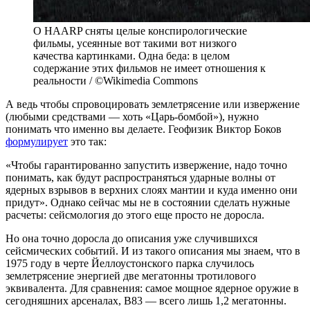
О HAARP сняты целые конспирологические
фильмы, усеянные вот такими вот низкого
качества картинками. Одна беда: в целом
содержание этих фильмов не имеет отношения к
реальности / ©Wikimedia Commons
А ведь чтобы спровоцировать землетрясение или извержение
(любыми средствами — хоть «Царь-бомбой»), нужно
понимать что именно вы делаете. Геофизик Виктор Боков
формулирует
это так:
«Чтобы гарантированно запустить извержение, надо точно
понимать, как будут распространяться ударные волны от
ядерных взрывов в верхних слоях мантии и куда именно они
придут». Однако сейчас мы не в состоянии сделать нужные
расчеты: сейсмология до этого еще просто не доросла.
Но она точно доросла до описания уже случившихся
сейсмических событий. И из такого описания мы знаем, что в
1975 году в черте Йеллоустонского парка случилось
землетрясение энергией две мегатонны тротилового
эквивалента. Для сравнения: самое мощное ядерное оружие в
сегодняшних арсеналах, В83 — всего лишь 1,2 мегатонны.