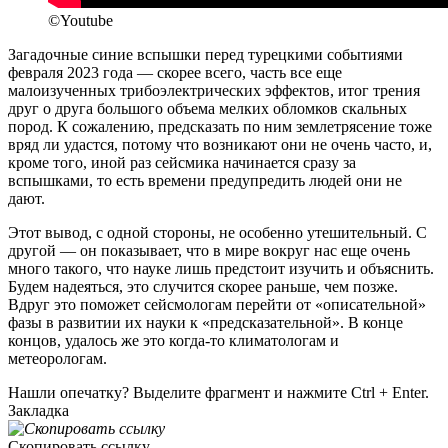
©Youtube
Загадочные синие вспышки перед турецкими событиями
февраля 2023 года — скорее всего, часть все еще
малоизученных трибоэлектрических эффектов, итог трения
друг о друга большого объема мелких обломков скальных
пород. К сожалению, предсказать по ним землетрясение тоже
вряд ли удастся, потому что возникают они не очень часто, и,
кроме того, иной раз сейсмика начинается сразу за
вспышками, то есть времени предупредить людей они не
дают.
Этот вывод, с одной стороны, не особенно утешительный. С
другой — он показывает, что в мире вокруг нас еще очень
много такого, что науке лишь предстоит изучить и объяснить.
Будем надеяться, это случится скорее раньше, чем позже.
Вдруг это поможет сейсмологам перейти от «описательной»
фазы в развитии их науки к «предсказательной». В конце
концов, удалось же это когда-то климатологам и
метеорологам.
Нашли опечатку? Выделите фрагмент и нажмите Ctrl + Enter.
Закладка
Скопировать ссылку