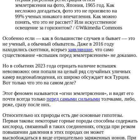
землетрясения на фото, Япония, 1965 год. Как
несложно догадаться, фото это не произвело на
99% ученых никакого впечатления. Как можно
понять, что это не рассвет? Или искусственное
освещение за горизонтом? / ©Wikimedia Commons
Особенно если — как в большинстве случаев и бывает — это
не ученый, а обычный обыватель. Даже в 2016 году
находились скептики, всерьез
заявлявшие
, что само
существование «вспышек перед землетрясением» не доказано.
Но в событиях 2023 года отрицать наличие вспышек
невозможно: они попали на целый ряд случайных уличных
камер видеонаблюдения, их широко обсуждает вся Турция.
Вот только что это на самом деле?
Этот феномен называется «огни землетрясения», и видят его
почти всегда только
перед самыми сильными
толчками, либо,
реже, сразу после них.
Относительно их природы есть две основные гипотезы.
Первая такова: некоторые горные породы способны содержать
кислород, связанный в таких соединениях, откуда при резком
повышении давления в этих породах он может
высвобождаться в виде отрицательно заряженных ионов. При