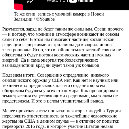
Те же огни, запись с уличной камере в Новой
Зеландии / ©Youtube
Разумеется, заряд не будет таким же сильным. Среди прочего
— и потому, что молнии в атмосфере возникают не совсем
сами по себе. В этом им помогают частицы космической
радиации с энергиями от триллиона до квадриллионов
электронвольт. Ясно, что в районе землетрясений совсем не
обязательно будут потоки космических частиц нужных
энергий. Да и сама энергия трибоэлектрических
взаимодействий вряд ли будет такой уж большой.
Подведем итоги. Совершенно определенно, никакого
сейсмического оружия у США нет. Как нет и научных или
технических предпосылок для его создания во всем
обозримом будущем у всех стран мира. Как провоцировать
землетрясения существующими средствами, мы толком не
представляем. И это в целом утешительный вывод.
Менее приятная часть: попытки некоторых людей в Турции
переложить ответственность за тяжелейшие человеческие
жертвы на США в данном случае — в отличие от попытки
переворота 2016 года, в котором участие Штатов нельзя