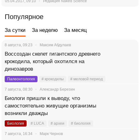
05.04.2017, 09:10
Редакция Naked Science
Популярное
За сутки
За неделю
За месяц
8 августа, 09:23
Максим Абдулаев
Воссоздан скелет гигантского древнего
крокодила, который охотился на
динозавров
Палеонтология
# крокодилы
# меловой период
7 августа, 08:30
Александр Березин
Биологи пришли к выводу, что
самостоятельно живущие организмы
возникли дважды
Биология
# LUCA
# археи
# биология
7 августа, 16:34
Марк Чернов