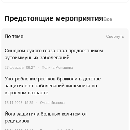
Предстоящие мероприятия
Все
По теме
Свернуть
Синдром сухого глаза стал предвестником
аутоиммунных заболеваний
27 февраля, 09:27
Полина Меньшова
Употребление ростков брокколи в детстве
защитило от заболеваний кишечника во
взрослом возрасте
13.11.2023, 15:25
Ольга Иванова
Йога защитила больных колитом от
рецидивов