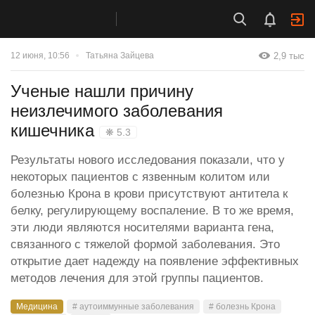
2,9 тыс
12 июня, 10:56
Татьяна Зайцева
Ученые нашли причину
неизлечимого заболевания
кишечника
❋ 5.3
Результаты нового исследования показали, что у
некоторых пациентов с язвенным колитом или
болезнью Крона в крови присутствуют антитела к
белку, регулирующему воспаление. В то же время,
эти люди являются носителями варианта гена,
связанного с тяжелой формой заболевания. Это
открытие дает надежду на появление эффективных
методов лечения для этой группы пациентов.
Медицина
# аутоиммунные заболевания
# болезнь Крона