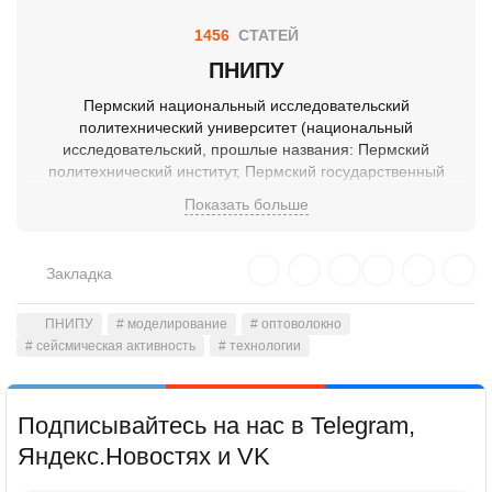
1456
СТАТЕЙ
ПНИПУ
Пермский национальный исследовательский
политехнический университет (национальный
исследовательский, прошлые названия: Пермский
политехнический институт, Пермский государственный
технический университет) — технический ВУЗ Российской
Показать больше
Федерации. Основан в 1960 году как Пермский
политехнический институт (ППИ), в результате
объединения Пермского горного института
Закладка
(организованного в 1953 году) с Вечерним
машиностроительным институтом. В 1992 году ППИ в числе
ПНИПУ
первых политехнических вузов России получил статус
# моделирование
# оптоволокно
# сейсмическая активность
технического университета.
# технологии
Подписывайтесь на нас в Telegram,
Яндекс.Новостях и VK