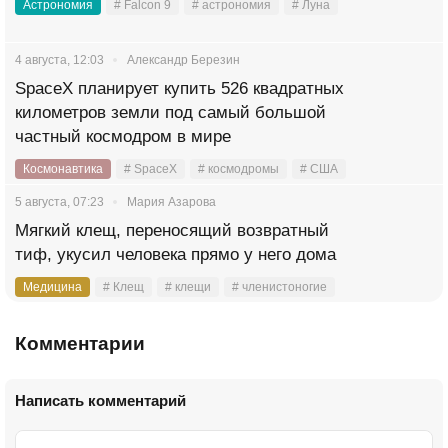
Астрономия
# Falcon 9
# астрономия
# Луна
4 августа, 12:03
Александр Березин
SpaceX планирует купить 526 квадратных
километров земли под самый большой
частный космодром в мире
Космонавтика
# SpaceX
# космодромы
# США
5 августа, 07:23
Мария Азарова
Мягкий клещ, переносящий возвратный
тиф, укусил человека прямо у него дома
Медицина
# Клещ
# клещи
# членистоногие
Комментарии
Написать комментарий