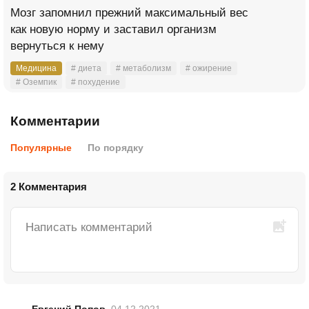
Мозг запомнил прежний максимальный вес
как новую норму и заставил организм
вернуться к нему
Медицина
# диета
# метаболизм
# ожирение
# Оземпик
# похудение
Комментарии
Популярные
По порядку
2 Комментария
Евгений Попов
04.12.2021