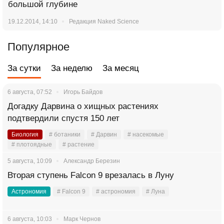
большой глубине
19.12.2014, 14:10
Редакция Naked Science
Популярное
За сутки
За неделю
За месяц
6 августа, 07:52
Игорь Байдов
Догадку Дарвина о хищных растениях
подтвердили спустя 150 лет
Биология
# ботаники
# Дарвин
# насекомые
# плотоядные
# растение
5 августа, 10:09
Александр Березин
Вторая ступень Falcon 9 врезалась в Луну
Астрономия
# Falcon 9
# астрономия
# Луна
6 августа, 10:03
Марк Чернов