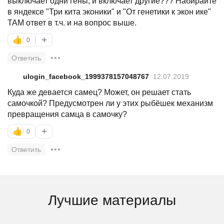
выключает одни гены, и включает другие??? Набирайте
в яндексе "Три кита эконики" и "От генетики к экон ике"
ТАМ ответ в т.ч. и на вопрос выше.
+
👍
0
Ответить
ulogin_facebook_1999378157048767
12.07.2019
Куда же девается самец? Может, он решает стать
самочкой? Предусмотрен ли у этих рыбёшек механизм
превращения самца в самочку?
+
👍
0
Ответить
Лучшие материалы