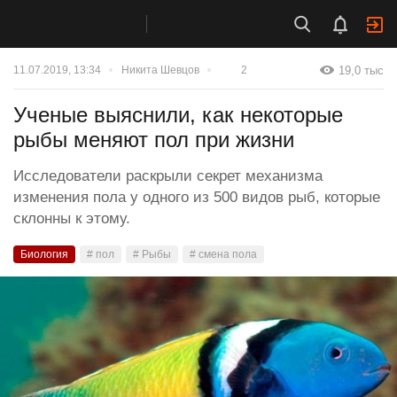
19,0 тыс
11.07.2019, 13:34
Никита Шевцов
2
Ученые выяснили, как некоторые
рыбы меняют пол при жизни
Исследователи раскрыли секрет механизма
изменения пола у одного из 500 видов рыб, которые
склонны к этому.
Биология
# пол
# Рыбы
# смена пола