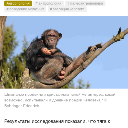
Антропология
# антропология
# палеоантропология
# поведение животных
# эволюция человека
Шимпанзе проявили к кристаллам такой же интерес, какой,
возможно, испытывали и древние предки человека / ©
Bohringer Friedrich
Результаты исследования показали, что тяга к