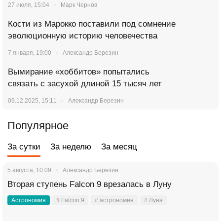
27 июля, 15:04
Марк Чернов
Кости из Марокко поставили под сомнение
эволюционную историю человечества
7 января, 19:00
Александр Березин
Вымирание «хоббитов» попытались
связать с засухой длиной 15 тысяч лет
09.12.2025, 15:11
Александр Березин
Популярное
За сутки
За неделю
За месяц
5 августа, 10:09
Александр Березин
Вторая ступень Falcon 9 врезалась в Луну
Астрономия
# Falcon 9
# астрономия
# Луна