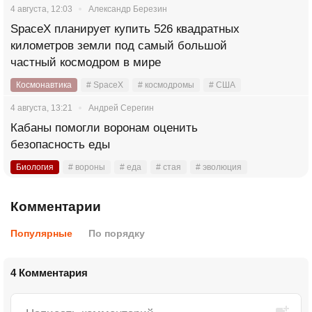
4 августа, 12:03
Александр Березин
SpaceX планирует купить 526 квадратных
километров земли под самый большой
частный космодром в мире
Космонавтика
# SpaceX
# космодромы
# США
4 августа, 13:21
Андрей Серегин
Кабаны помогли воронам оценить
безопасность еды
Биология
# вороны
# еда
# стая
# эволюция
Комментарии
Популярные
По порядку
4 Комментария