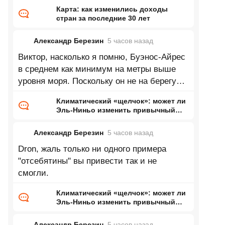
Карта: как изменились доходы
стран за последние 30 лет
Александр Березин
5 часов
назад
Виктор, насколько я помню, Буэнос-Айрес
в среднем как минимум на метры выше
уровня моря. Поскольку он не на берегу
Каспия это означает нулевую
Климатический «щелчок»: может ли
Эль-Ниньо изменить привычный
нам мир
Александр Березин
5 часов
назад
Dron, жаль только ни одного примера
"отсебятины" вы привести так и не
смогли.
Климатический «щелчок»: может ли
Эль-Ниньо изменить привычный
нам мир
Александр Березин
5 часов
назад