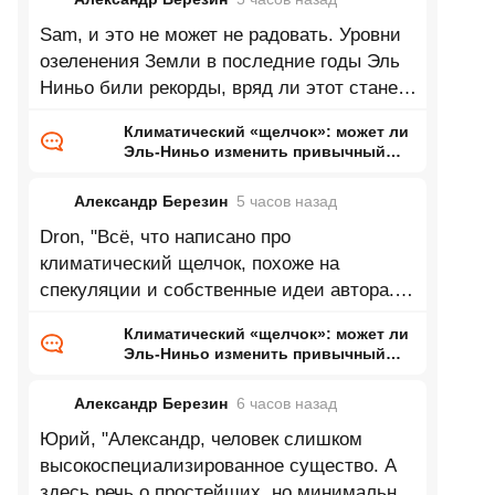
Sam, и это не может не радовать. Уровни
озеленения Земли в последние годы Эль
Ниньо били рекорды, вряд ли этот станет
исключением.
Климатический «щелчок»: может ли
Эль-Ниньо изменить привычный
нам мир
Александр Березин
5 часов
назад
Dron, "Всё, что написано про
климатический щелчок, похоже на
спекуляции и собственные идеи автора.
Нет климатических моделей,
Климатический «щелчок»: может ли
предсказывающих
Эль-Ниньо изменить привычный
нам мир
Александр Березин
6 часов
назад
Юрий, "Александр, человек слишком
высокоспециализированное существо. А
здесь речь о простейших, но минимально