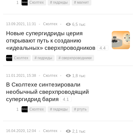
1
Сколтех
# гидриды
# магнит
13.09.2021, 11:31
Сколтех
6,5 тыс
Новые супергидриды церия
открывают путь к созданию
«идеальных» сверхпроводников
4.4
Сколтех
# гидриды
# сверхпроводники
11.01.2021, 15:38
Сколтех
1,8 тыс
В Сколтехе синтезировали
необычный сверхпроводящий
супергидрид бария
4.1
1
Сколтех
# гидриды
# ртуть
16.04.2020, 12:04
Сколтех
2,1 тыс