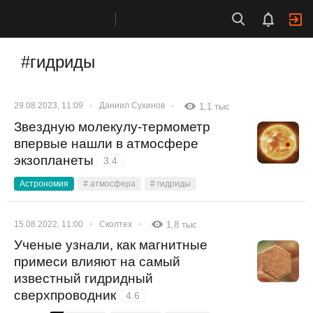
#гидриды
29.08.2023, 11:09
Даниил Сухинов
1,1 тыс
Звездную молекулу-термометр
впервые нашли в атмосфере
экзопланеты
3.4
Астрономия
# атмосфера
# гидриды
15.08.2022, 11:00
Сколтех
1,8 тыс
Ученые узнали, как магнитные
примеси влияют на самый
известный гидридный
сверхпроводник
4.6