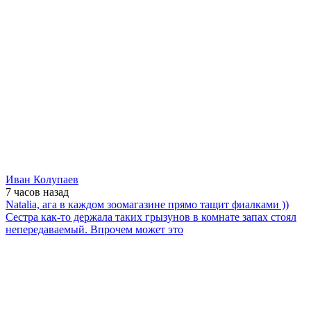
Иван Колупаев
7 часов
назад
Natalia, ага в каждом зоомагазине прямо тащит фиалками ))
Сестра как-то держала таких грызунов в комнате запах стоял
непередаваемый. Впрочем может это