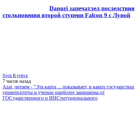
Danuri запечатлел последствия
столкновения второй ступени Falcon 9 с Луной
Svoi Kyrgyz
7 часов
назад
Azat, читаем - "Эта карта ... показывает, в каких государствах
университеты и ученые наиболее защищены от
ГОСударственного и ИНСтитуционального