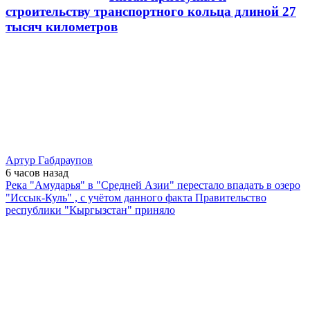
строительству транспортного кольца длиной 27
тысяч километров
Артур Габдраупов
6 часов
назад
Река "Амударья" в "Средней Азии" перестало впадать в озеро
"Иссык-Куль" , с учётом данного факта Правительство
республики "Кыргызстан" приняло