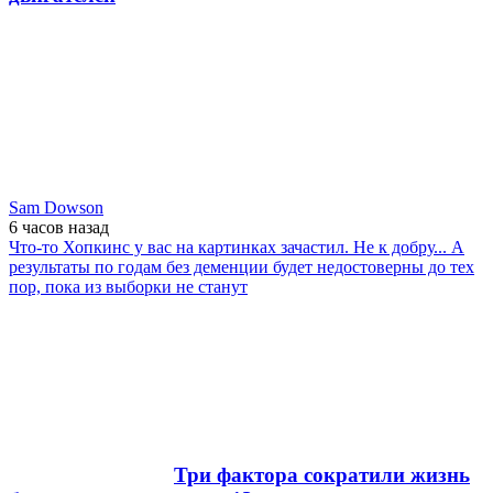
Sam Dowson
6 часов
назад
Что-то Хопкинс у вас на картинках зачастил. Не к добру... А
результаты по годам без деменции будет недостоверны до тех
пор, пока из выборки не станут
Три фактора сократили жизнь