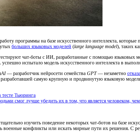
в работу программы на базе искусственного интеллекта, которы
нутых
больших языковых моделей
(
large language model
), таких к
тестируют чат-боты с ИИ, разработанные с помощью языковых м
успешно испытало модель искусственного интеллекта в выполн
nAI
— разработчик нейросети семейства
GPT
— незаметно
отказ
, разработавшей самую крупную и продвинутую языковую модель
в тесте Тьюринга
людьми смог лучше убедить их в том, что является человеком, че
щательно изучить поведение некоторых чат-ботов на базе иску
ять военные конфликты или искать мирные пути их решения. С р