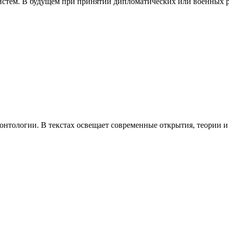
стем. В будущем при принятии дипломатических или военных р
онтологии. В текстах освещает современные открытия, теории и