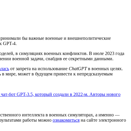
е принимали бы важные военные и внешнеполитические
ак GPT-4.
оделей, в симуляциях военных конфликтов. В июле 2023 года
ении военной задачи, снабдив ее секретными данными.
алась
от запрета на использование
ChatGPT
в военных целях.
 в мире, может в будущем привести к непредсказуемым
м чат-бот GPT-3.5, который создали в 2022-м. Авторы нового
сственного интеллекта в военных симуляторах, а именно —
езультатами работы можно
ознакомиться
на сайте электронного