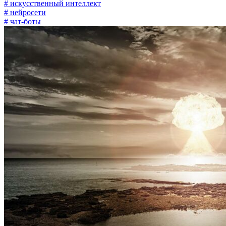
# искусственный интеллект
# нейросети
# чат-боты