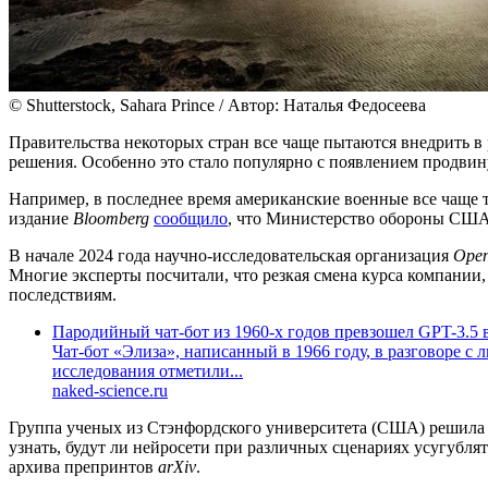
© Shutterstock, Sahara Prince / Автор: Наталья Федосеева
Правительства некоторых стран все чаще пытаются внедрить 
решения. Особенно это стало популярно с появлением продви
Например, в последнее время американские военные все чаще 
издание
Bloomberg
сообщило
, что Министерство обороны США 
В начале 2024 года научно-исследовательская организация
Ope
Многие эксперты посчитали, что резкая смена курса компании
последствиям.
Пародийный чат-бот из 1960-х годов превзошел GPT-3.5 
Чат-бот «Элиза», написанный в 1966 году, в разговоре с 
исследования отметили...
naked-science.ru
Группа ученых из Стэнфордского университета (США) решила т
узнать, будут ли нейросети при различных сценариях усугубл
архива препринтов
arXiv
.