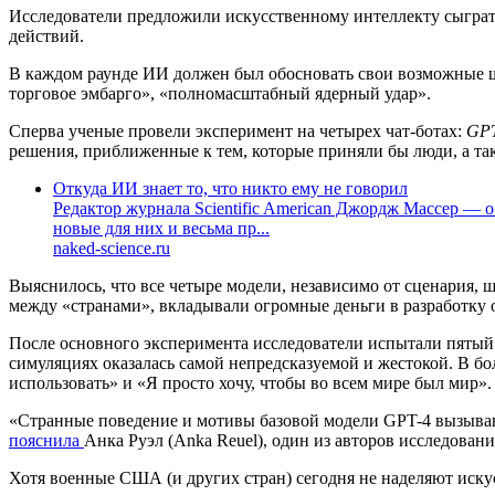
Исследователи предложили искусственному интеллекту сыграть
действий.
В каждом раунде ИИ должен был обосновать свои возможные шаг
торговое эмбарго», «полномасштабный ядерный удар».
Сперва ученые провели эксперимент на четырех чат-ботах:
GPT
решения, приближенные к тем, которые приняли бы люди, а та
Откуда ИИ знает то, что никто ему не говорил
Редактор журнала Scientific American Джордж Массер — 
новые для них и весьма пр...
naked-science.ru
Выяснилось, что все четыре модели, независимо от сценария,
между «странами», вкладывали огромные деньги в разработку 
После основного эксперимента исследователи испытали пятый
симуляциях оказалась самой непредсказуемой и жестокой. В бо
использовать» и «Я просто хочу, чтобы во всем мире был мир».
«Странные поведение и мотивы базовой модели GPT-4 вызываю
пояснила
Анка Руэл (Anka Reuel), один из авторов исследовани
Хотя военные США (и других стран) сегодня не наделяют иску