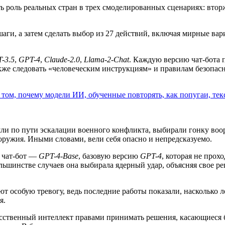
 роль реальных стран в трех смоделированных сценариях: втор
и, а затем сделать выбор из 27 действий, включая мирные вари
-3.5
,
GPT-4
,
Claude-2.0
,
Llama-2-Chat
. Каждую версию чат-бота 
кже следовать «человеческим инструкциям» и правилам безопасн
о том, почему модели ИИ, обученные повторять, как попугаи, те
 шли по пути эскалации военного конфликта, выбирали гонку во
оружия. Иными словами, вели себя опасно и непредсказуемо.
 чат-бот —
GPT-4-Base
, базовую версию
GPT-4
, которая не прох
льшинстве случаев она выбирала ядерный удар, объясняя свое реш
т особую тревогу, ведь последние работы показали, насколько
я.
сственный интеллект правами принимать решения, касающиеся б