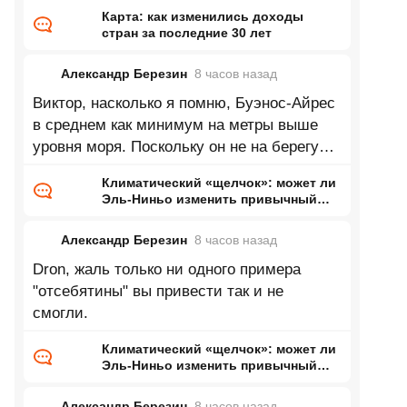
Карта: как изменились доходы
стран за последние 30 лет
Александр Березин
8 часов
назад
Виктор, насколько я помню, Буэнос-Айрес
в среднем как минимум на метры выше
уровня моря. Поскольку он не на берегу
Каспия это означает нулевую
Климатический «щелчок»: может ли
Эль-Ниньо изменить привычный
нам мир
Александр Березин
8 часов
назад
Dron, жаль только ни одного примера
"отсебятины" вы привести так и не
смогли.
Климатический «щелчок»: может ли
Эль-Ниньо изменить привычный
нам мир
Александр Березин
8 часов
назад