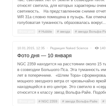
относят светила, для которых характерны очен
светимость. На представленном снимке отчет
WR 31a словно помещена в пузырь. Как отмеч
голубоватая туманность образовалась вокруг...
Фото дня
# Hubble
# звезда
# звезда Вольфа-Р
10.01.2015, 12:35
Редакция Naked Science
140
Фото дня — 10 января
NGC 2359 находится на расстоянии около 15 т
в созвездии Большого Пса. Эта туманность им
лет в поперечнике. «Шлем Тора» сформирова
мощного звездного ветра от чрезвычайно ярко
находящейся в его центре. Это светило в «се
относится к классу звезд Вольфа-Райе. Подобн
Фото дня
# NGC 2359
# звезда Вольфа-Райе
# 