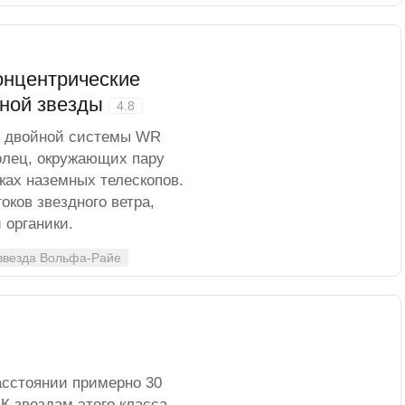
онцентрические
йной звезды
4.8
я двойной системы WR
олец, окружающих пару
ках наземных телескопов.
оков звездного ветра,
 органики.
звезда Вольфа-Райе
асстоянии примерно 30
 К звездам этого класса