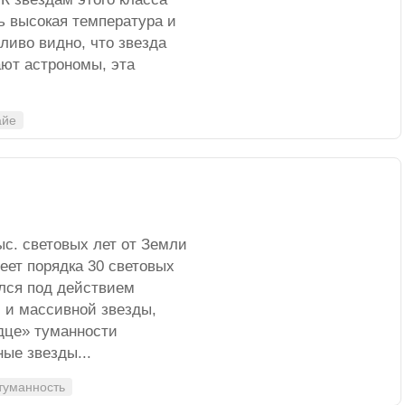
ь высокая температура и
ливо видно, что звезда
ают астрономы, эта
айе
ыс. световых лет от Земли
еет порядка 30 световых
лся под действием
й и массивной звезды,
рдце» туманности
ые звезды...
туманность