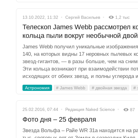
13.10.2022, 11:32
Сергей Васильев
1,2 тыс
Телескоп James Webb рассмотрел к
кольца пыли вокруг необычной дво
James Webb получил уникальные изображени
140, на которых видны 17 неровных пылевых к
звезд-гигантов, — в разы больше, чем на сним
Эти кольца возникают при взаимодействии пот
исходящих от обеих звезд, и полны углерода и
Астрономия
# James Webb
# двойная звезда
# 
25.02.2016, 07:44
Редакция Naked Science
87
Фото дня – 25 февраля
Звезда Вольфа – Райе WR 31a находится на р
тыс. световых лет от Земли в созвездии Киля.