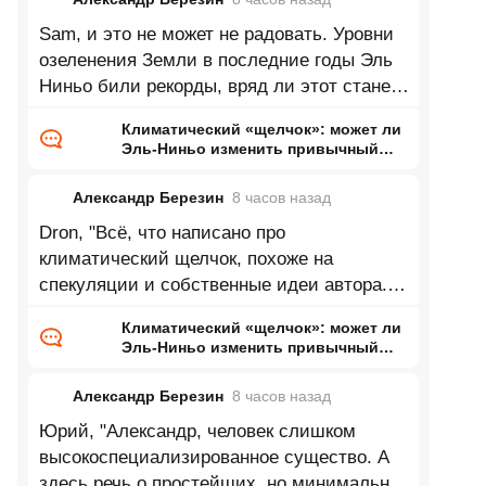
Sam, и это не может не радовать. Уровни
озеленения Земли в последние годы Эль
Ниньо били рекорды, вряд ли этот станет
исключением.
Климатический «щелчок»: может ли
Эль-Ниньо изменить привычный
нам мир
Александр Березин
8 часов
назад
Dron, "Всё, что написано про
климатический щелчок, похоже на
спекуляции и собственные идеи автора.
Нет климатических моделей,
Климатический «щелчок»: может ли
предсказывающих
Эль-Ниньо изменить привычный
нам мир
Александр Березин
8 часов
назад
Юрий, "Александр, человек слишком
высокоспециализированное существо. А
здесь речь о простейших, но минимально