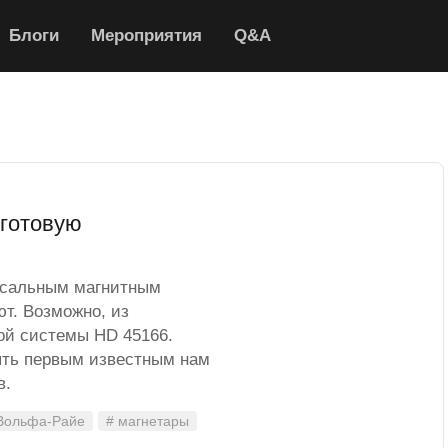
Блоги
Мероприятия
Q&A
 готовую
ссальным магнитным
ют. Возможно, из
ой системы HD 45166.
ыть первым известным нам
в.
 Вольфа-Райе
# магнетары