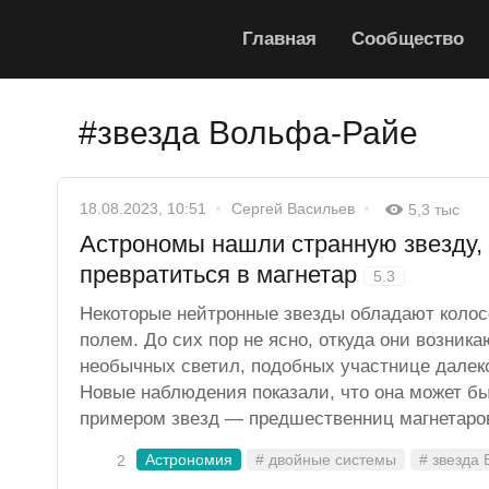
Главная
Сообщество
#звезда Вольфа-Райе
18.08.2023, 10:51
Сергей Васильев
5,3 тыс
Астрономы нашли странную звезду,
превратиться в магнетар
5.3
Некоторые нейтронные звезды обладают коло
полем. До сих пор не ясно, откуда они возника
необычных светил, подобных участнице далек
Новые наблюдения показали, что она может б
примером звезд — предшественниц магнетаро
Астрономия
# двойные системы
# звезда
2