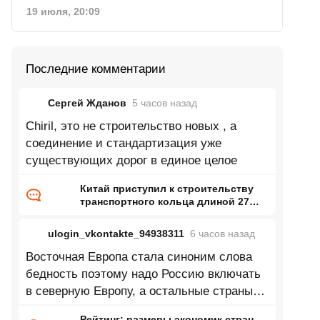
19 июля, 20:09
Последние комментарии
Сергей Жданов
5 часов
назад
Chiril, это не строительство новых , а
соединение и стандартизация уже
существующих дорог в единое целое
Китай приступил к строительству
транспортного кольца длиной 27
тысяч километров
ulogin_vkontakte_94938311
6 часов
назад
Восточная Европа стала синоним слова
бедность поэтому надо Россию включать
в северную Европу, а остальные страны
восточной Европы в центральную
Рейтинг: размеры экономик стран