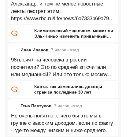
Александр, и тем не менее новостные
ленты пестрят этим:
https://www.rbc.ru/life/news/6a7333b69a7947
33d24bac90 Зеленеющие Сахара,
Климатический «щелчок»: может ли
Аттакама, Аризона, Гоби, Такламакан и
Эль-Ниньо изменить привычный
нам мир
Иван Иванов
7 часов
назад
98тысяч+ на человека в россии
посчитали? Это по средней зп считали
или медианной? Или это только москву
посчитали? Согласно данным в 2025 году
Карта: как изменились доходы
доля
стран за последние 30 лет
Гена Пастухов
7 часов
назад
Не очень понятно, с чего бы это мы в
группе с высоким доходом, если по факту
- где-то между низким и ниже среднего.