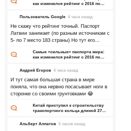
как изменился рейтинг с 2016 по
2026 год
Пользователь Google
4 часа
назад
Не скажу что рейтинг точный. Паспорт
Латвии занимает (по разным источникам с
5- по 7 место 183 страны) Но тут его
почему-то вообще нету.
Самые «сильные» паспорта мира:
как изменился рейтинг с 2016 по
2026 год
Андрей Егоров
4 часа
назад
И тут самая большая страна в мире
поняла, что она нервно посасывает ноги в
сторонке со своими грунтовками 😂
Китай приступил к строительству
транспортного кольца длиной 27
тысяч километров
Альберт Алпатов
5 часов
назад