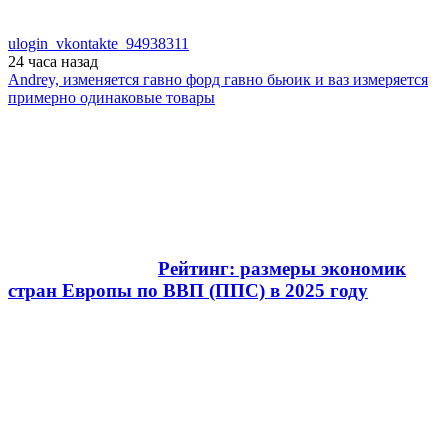
ulogin_vkontakte_94938311
24 часа
назад
Andrey, изменяется гавно форд гавно бьюик и ваз измеряется
примерно одинаковые товары
Рейтинг: размеры экономик
стран Европы по ВВП (ППС) в 2025 году