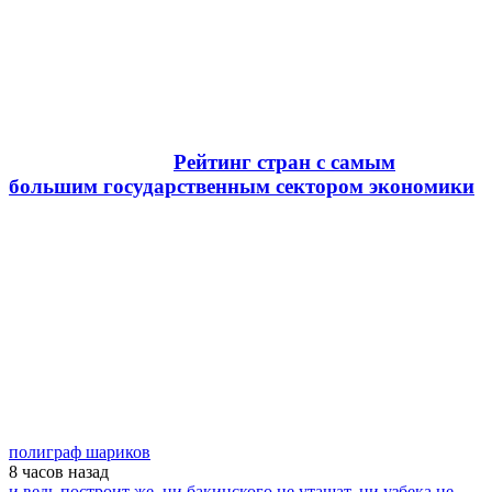
Рейтинг стран с самым
большим государственным сектором экономики
полиграф шариков
8 часов
назад
и ведь построит же, ни бакинского не утащат, ни узбека не