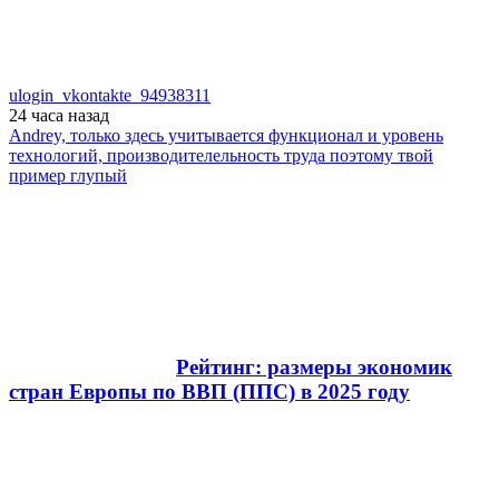
ulogin_vkontakte_94938311
24 часа
назад
Andrey, только здесь учитывается функционал и уровень
технологий, производителельность труда поэтому твой
пример глупый
Рейтинг: размеры экономик
стран Европы по ВВП (ППС) в 2025 году