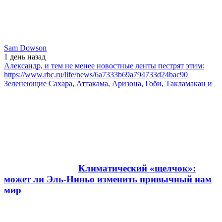
Sam Dowson
1 день
назад
Александр, и тем не менее новостные ленты пестрят этим:
https://www.rbc.ru/life/news/6a7333b69a794733d24bac90
Зеленеющие Сахара, Аттакама, Аризона, Гоби, Такламакан и
Климатический «щелчок»:
может ли Эль-Ниньо изменить привычный нам
мир