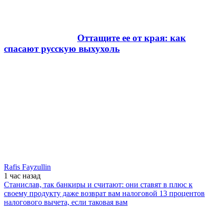
Оттащите ее от края: как
спасают русскую выхухоль
Rafis Fayzullin
1 час
назад
Станислав, так банкиры и считают: они ставят в плюс к
своему продукту даже возврат вам налоговой 13 процентов
налогового вычета, если таковая вам