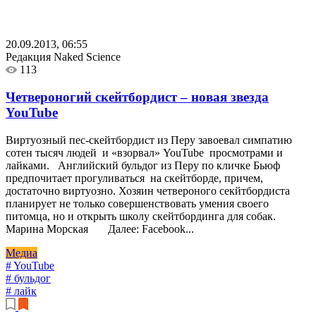
20.09.2013, 06:55
Редакция Naked Science
113
Четвероногий скейтбордист – новая звезда
YouTube
Виртуозный пес-скейтбордист из Перу завоевал симпатию
сотен тысяч людей и «взорвал» YouTube просмотрами и
лайками. Английский бульдог из Перу по кличке Бьюф
предпочитает прогуливаться на скейтборде, причем,
достаточно виртуозно. Хозяин четвероного секйтбордиста
планирует не только совершенствовать умения своего
питомца, но и открыть школу скейтбординга для собак.
Марина Морская Далее: Facebook...
Медиа
# YouTube
# бульдог
# лайк