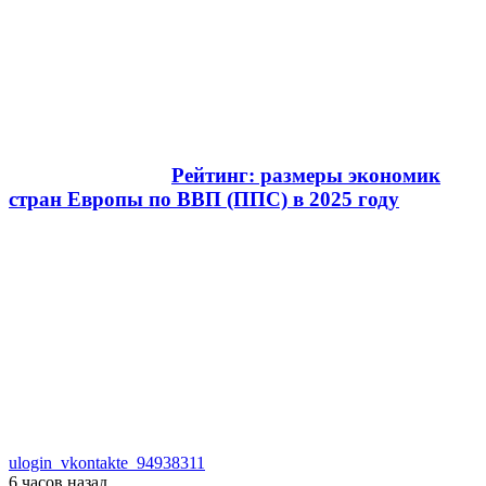
Рейтинг: размеры экономик
стран Европы по ВВП (ППС) в 2025 году
ulogin_vkontakte_94938311
6 часов
назад