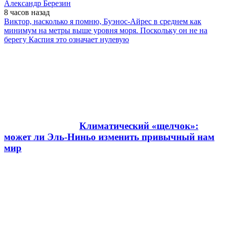
Александр Березин
8 часов
назад
Виктор, насколько я помню, Буэнос-Айрес в среднем как
минимум на метры выше уровня моря. Поскольку он не на
берегу Каспия это означает нулевую
Климатический «щелчок»:
может ли Эль-Ниньо изменить привычный нам
мир