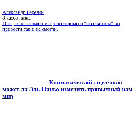
Александр Березин
8 часов
назад
Dron, жаль только ни одного примера "отсебятины" вы
привести так и не смогли.
Климатический «щелчок»:
может ли Эль-Ниньо изменить привычный нам
мир