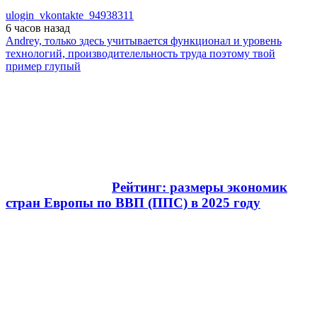
ulogin_vkontakte_94938311
6 часов
назад
Andrey, только здесь учитывается функционал и уровень
технологий, производителельность труда поэтому твой
пример глупый
Рейтинг: размеры экономик
стран Европы по ВВП (ППС) в 2025 году