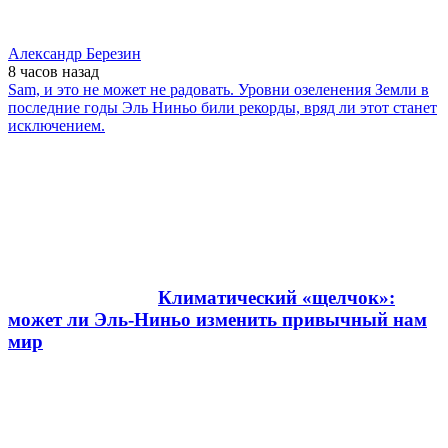
Александр Березин
8 часов
назад
Sam, и это не может не радовать. Уровни озеленения Земли в
последние годы Эль Ниньо били рекорды, вряд ли этот станет
исключением.
Климатический «щелчок»:
может ли Эль-Ниньо изменить привычный нам
мир