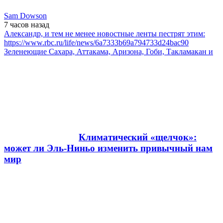
Sam Dowson
7 часов
назад
Александр, и тем не менее новостные ленты пестрят этим:
https://www.rbc.ru/life/news/6a7333b69a794733d24bac90
Зеленеющие Сахара, Аттакама, Аризона, Гоби, Такламакан и
Климатический «щелчок»:
может ли Эль-Ниньо изменить привычный нам
мир