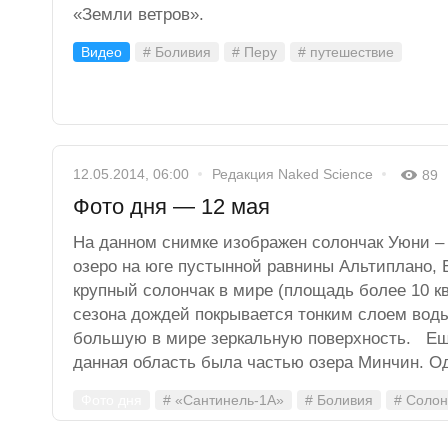
«Земли ветров».
Видео
# Боливия
# Перу
# путешествие
12.05.2014, 06:00
Редакция Naked Science
89
Фото дня — 12 мая
На данном снимке изображен солончак Уюни –
озеро на юге пустынной равнины Альтиплано,
крупный солончак в мире (площадь более 10 кв
сезона дождей покрывается тонким слоем вод
большую в мире зеркальную поверхность. Еще
данная область была частью озера Минчин. Од
Фото дня
# «Сантинель-1А»
# Боливия
# Солон