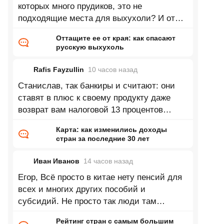
которых много прудиков, это не
подходящие места для выхухоли? И от
потепления должно быть больше влаги и
Оттащите ее от края: как спасают
русскую выхухоль
Rafis Fayzullin
10 часов
назад
Станислав, так банкиры и считают: они
ставят в плюс к своему продукту даже
возврат вам налоговой 13 процентов
налогового вычета, если таковая вам
Карта: как изменились доходы
стран за последние 30 лет
Иван Иванов
14 часов
назад
Егор, Всё просто в китае нету пенсий для
всех и многих других пособий и
субсидий. Не просто так люди там
убивали своих дочерей или селективный
Рейтинг стран с самым большим