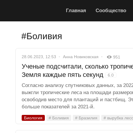
Главная
Сообщество
#Боливия
28.06.2023, 12:53
Анна Новиковская
951
Ученые подсчитали, сколько тропиче
Земля каждые пять секунд
6.0
Согласно анализу спутниковых данных, за 202
выжгли тропические леса на площади размеро
освободив место для плантаций и пастбищ. Эт
больше показателей за 2021-й.
Биология
# Боливия
# Бразилия
# вырубка лес