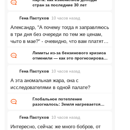
стран за последние 30 лет
Гена Пастухов
10 часов
назад
Александр, "А почему тогда я заправляюсь
в три дня без очереди по тем же ценам,
чыто в мае?" - очевидно, что вам платят
за рассказы о том, как всё
Лимиты из-за бензинового кризиса
отменили — как это прогнозировал
ранее Naked Science
Гена Пастухов
10 часов
назад
А эта аномальная жара, она с
исследователями в одной палате?
Глобальное потепление
разогналось: Земля нагревается
почти в два раза быстрее, чем
раньше
Гена Пастухов
10 часов
назад
Интересно, сейчас же много бобров, от