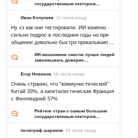
государственным сектором
экономики
Иван Колупаев
15 часов
назад
Ну хз как они тестировали. ИИ конечно
сильно подрос в последние годы но при
общении довольно быстро прокалывается.
Начинает тупить, врать,
ИИ-мошенники смогли лучше людей
завоевывать доверие
потенциальных жертв
Егор Новиков
16 часов
назад
Очень странно, что "коммунистический"
Китай 33%, а капиталистическая Франция
с Финляндией 57%
Рейтинг стран с самым большим
государственным сектором
экономики
полиграф шариков
18 часов
назад