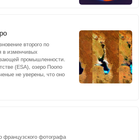
ро
зновение второго по
я в изменчивых
ывающей промышленности.
тстве (ESA), озеро Поопо
ченые не уверены, что оно
о французского фотографа