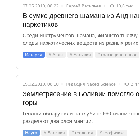
07.05.2019, 08:22
Сергей Васильев
10,6 тыс
В сумке древнего шамана из Анд н
наркотиков
Среди инструментов шамана, жившего тысячу 
следы наркотических веществ из разных реги
История
# Анды
# Боливия
# галлюциногенное
15.02.2019, 08:10
Редакция Naked Science
2,4
Землетрясение в Боливии помогло 
горы
Геологи обнаружили на глубине 660 километро
разделяют два слоя мантии.
Наука
# Боливия
# геология
# геофизика