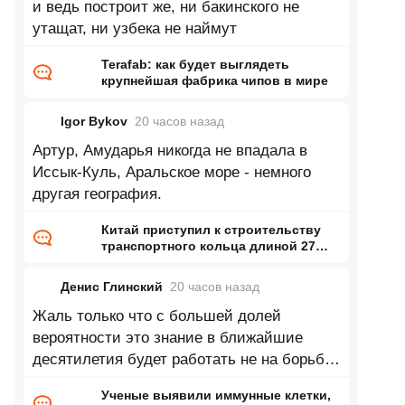
и ведь построит же, ни бакинского не
утащат, ни узбека не наймут
Terafab: как будет выглядеть
крупнейшая фабрика чипов в мире
Igor Bykov
20 часов
назад
Артур, Амударья никогда не впадала в
Иссык-Куль, Аральское море - немного
другая география.
Китай приступил к строительству
транспортного кольца длиной 27
тысяч километров
Денис Глинский
20 часов
назад
Жаль только что с большей долей
вероятности это знание в ближайшие
десятилетия будет работать не на борьбу
с онкологией а как биологическое
Ученые выявили иммунные клетки,