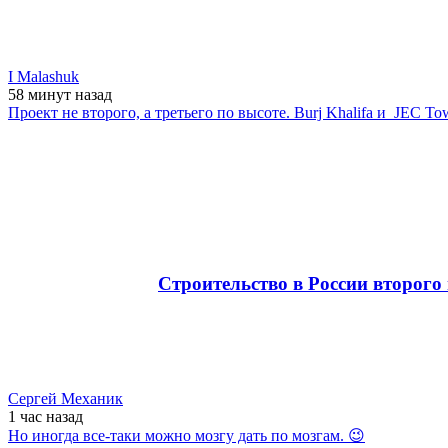
I Malashuk
58 минут
назад
Проект не второго, а третьего по высоте. Burj Khalifa и JEC T
Строительство в России второго
Сергей Механик
1 час
назад
Но иногда все-таки можно мозгу дать по мозгам. 😉