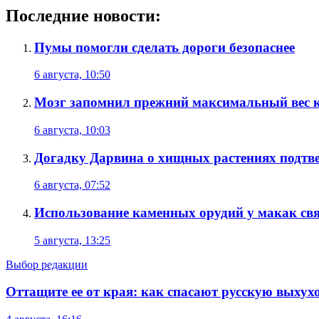
Последние новости:
Пумы помогли сделать дороги безопаснее
6 августа, 10:50
Мозг запомнил прежний максимальный вес ка
6 августа, 10:03
Догадку Дарвина о хищных растениях подтве
6 августа, 07:52
Использование каменных орудий у макак связ
5 августа, 13:25
Выбор редакции
Оттащите ее от края: как спасают русскую выхух