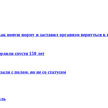
к новую норму и заставил организм вернуться к 
рдили спустя 150 лет
али с полом, но не со статусом
оль