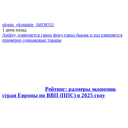
ulogin_vkontakte_94938311
1 день
назад
Andrey, изменяется гавно форд гавно бьюик и ваз измеряется
примерно одинаковые товары
Рейтинг: размеры экономик
стран Европы по ВВП (ППС) в 2025 году