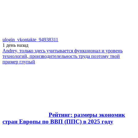
ulogin_vkontakte_94938311
1 день
назад
Andrey, только здесь учитывается функционал и уровень
технологий, производителельность труда поэтому твой
пример глупый
Рейтинг: размеры экономик
стран Европы по ВВП (ППС) в 2025 году