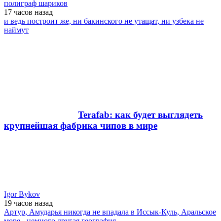
полиграф шариков
17 часов
назад
и ведь построит же, ни бакинского не утащат, ни узбека не
наймут
Terafab: как будет выглядеть
крупнейшая фабрика чипов в мире
Igor Bykov
19 часов
назад
Артур, Амударья никогда не впадала в Иссык-Куль, Аральское
море - немного другая география.