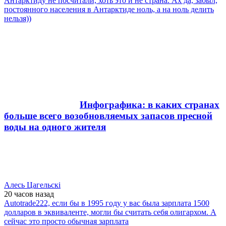
Антарктиду не посчитали, хоть это и не страна. Ах да, забыл,
постоянного населения в Антарктиде ноль, а на ноль делить
нельзя))
Инфографика: в каких странах
больше всего возобновляемых запасов пресной
воды на одного жителя
Алесь Цагельскi
20 часов
назад
Autotrade222, если бы в 1995 году у вас была зарплата 1500
долларов в эквиваленте, могли бы считать себя олигархом. А
сейчас это просто обычная зарплата