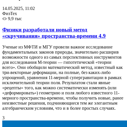
14.05.2025, 11:02
ФизТех
9,9 тыс
Физики разработали новый метод
«скручивания» пространства-времени
4.9
Ученые из МФТИ и МГУ провели важное исследование
фундаментальных законов природы, значительно расширив
возможности одного из самых перспективных инструментов
для исследования М-теории — гипотетической «теории
всего». Они обобщили математический метод, известный как
три-векторные деформации, на полные, без каких-либо
упрощений, уравнения 11-мерной супергравитации в рамках
исключительной теории поля. Результатом стали явные
«рецепты» того, как можно систематически изменять (или
«деформировать») геометрию и поля любого известного 11-
мерного пространства-времени, чтобы получить новые, ранее
неизвестные решения, подчиняющиеся тем же элегантным
алгебраическим условиям, что и в более простых случаях.
3