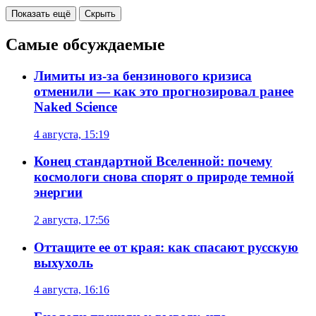
Показать ещё
Скрыть
Самые обсуждаемые
Лимиты из-за бензинового кризиса
отменили — как это прогнозировал ранее
Naked Science
4 августа, 15:19
Конец стандартной Вселенной: почему
космологи снова спорят о природе темной
энергии
2 августа, 17:56
Оттащите ее от края: как спасают русскую
выхухоль
4 августа, 16:16