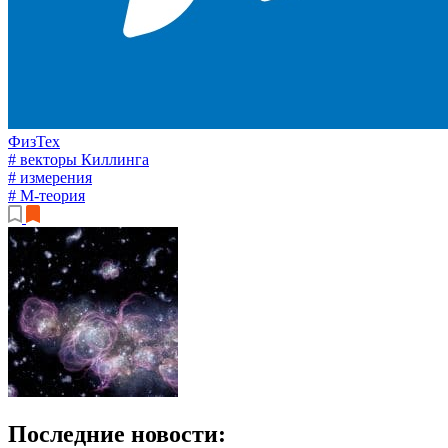
ФизТех
# векторы Киллинга
# измерения
# М-теория
Последние новости: