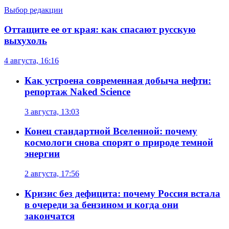
Выбор редакции
Оттащите ее от края: как спасают русскую
выхухоль
4 августа, 16:16
Как устроена современная добыча нефти:
репортаж Naked Science
3 августа, 13:03
Конец стандартной Вселенной: почему
космологи снова спорят о природе темной
энергии
2 августа, 17:56
Кризис без дефицита: почему Россия встала
в очереди за бензином и когда они
закончатся