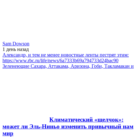
Sam Dowson
1 день
назад
Александр, и тем не менее новостные ленты пестрят этим:
https://www.rbc.ru/life/news/6a7333b69a794733d24bac90
Зеленеющие Сахара, Аттакама, Аризона, Гоби, Такламакан и
Климатический «щелчок»:
может ли Эль-Ниньо изменить привычный нам
мир