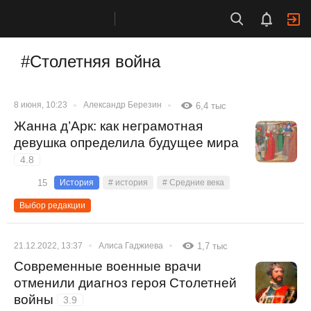
#Столетняя война
8 июня, 10:23
Александр Березин
6,4 тыс
Жанна д’Арк: как неграмотная
девушка определила будущее мира
4.8
15
История
# история
# Средние века
Выбор редакции
21.12.2022, 13:37
Алиса Гаджиева
1,7 тыс
Современные военные врачи
отменили диагноз героя Столетней
войны
3.9