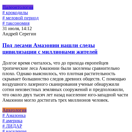
Палеонтология
# крокодилы
# меловой период
# таксономия
31 июля, 14:12
Андрей Серегин
Под лесами Амазонии нашли следы
цивилизации с миллионами жителей
Долгое время считалось, что до прихода европейцев
тропические леса Амазонии были заселены сравнительно
плохо. Однако выяснилось, что плотная растительность
скрывает большинство следов древних обществ. С помощью
воздушного лазерного сканирования ученые обнаружили
сотни неизвестных земляных сооружений и предположили,
что около двух тысяч лет назад население юго-западной части
Амазонии могло достигать трех миллионов человек.
Археология
# Амазонка
# америка
# ЛИДАР
# население