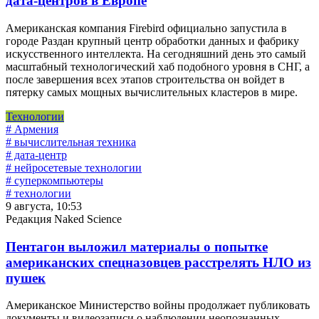
дата-центров в Европе
Американская компания Firebird официально запустила в
городе Раздан крупный центр обработки данных и фабрику
искусственного интеллекта. На сегодняшний день это самый
масштабный технологический хаб подобного уровня в СНГ, а
после завершения всех этапов строительства он войдет в
пятерку самых мощных вычислительных кластеров в мире.
Технологии
# Армения
# вычислительная техника
# дата-центр
# нейросетевые технологии
# суперкомпьютеры
# технологии
9 августа, 10:53
Редакция Naked Science
Пентагон выложил материалы о попытке
американских спецназовцев расстрелять НЛО из
пушек
Американское Министерство войны продолжает публиковать
документы и видеозаписи о наблюдении неопознанных