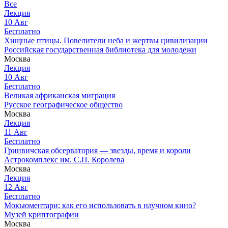
Все
Лекция
10
Авг
Бесплатно
Хищные птицы. Повелители неба и жертвы цивилизации
Российская государственная библиотека для молодежи
Москва
Лекция
10
Авг
Бесплатно
Великая африканская миграция
Русское географическое общество
Москва
Лекция
11
Авг
Бесплатно
Гринвичская обсерватория — звезды, время и короли
Астрокомплекс им. С.П. Королева
Москва
Лекция
12
Авг
Бесплатно
Мокьюментари: как его использовать в научном кино?
Музей криптографии
Москва