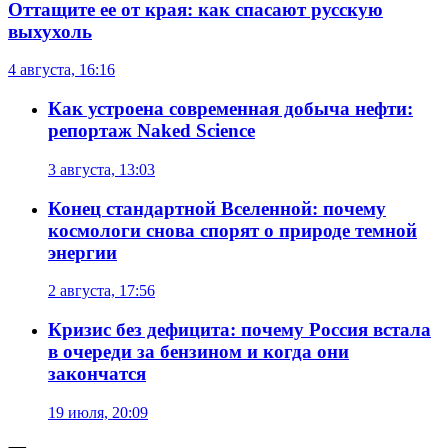
Оттащите ее от края: как спасают русскую
выхухоль
4 августа, 16:16
Как устроена современная добыча нефти:
репортаж Naked Science
3 августа, 13:03
Конец стандартной Вселенной: почему
космологи снова спорят о природе темной
энергии
2 августа, 17:56
Кризис без дефицита: почему Россия встала
в очереди за бензином и когда они
закончатся
19 июля, 20:09