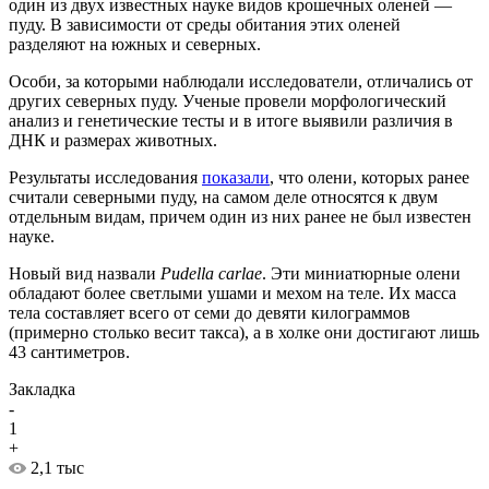
один из двух известных науке видов крошечных оленей —
пуду. В зависимости от среды обитания этих оленей
разделяют на южных и северных.
Особи, за которыми наблюдали исследователи, отличались от
других северных пуду. Ученые провели морфологический
анализ и генетические тесты и в итоге выявили различия в
ДНК и размерах животных.
Результаты исследования
показали
, что олени, которых ранее
считали северными пуду, на самом деле относятся к двум
отдельным видам, причем один из них ранее не был известен
науке.
Новый вид назвали
Pudella carlae
. Эти миниатюрные олени
обладают более светлыми ушами и мехом на теле. Их масса
тела составляет всего от семи до девяти килограммов
(примерно столько весит такса), а в холке они достигают лишь
43 сантиметров.
Закладка
-
1
+
2,1 тыс