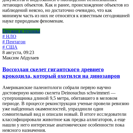
летающих объектов. Как и ранее, происхождение объектов из
наблюдений неясно, но достаточно очевидно, что как
минимум часть из них не относятся к известным сегодняшней
науке природным феноменам.
Оружие и техника
# НЛО
# Пентагон
# США
8 августа, 09:23
Максим Абдулаев
Воссоздан скелет гигантского древнего
крокодила, который охотился на динозавров
Американские палеонтологи собрали первую научно
достоверную копию скелета Deinosuchus schwimmeri —
суперхищника длиной 9,5 метра, обитавшего в меловом
периоде. В процессе реконструкции ученые провели ревизию
уже найденных окаменелостей, упразднили один
сомнительный вид и описали новый. В итоге исследователи
классифицировали животное как предка аллигаторов, а еще
нашли у него интересные анатомические особенности пока
неясного назначения.