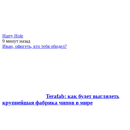
Harry Hole
9 минут
назад
Иван, офигеть, кто тебя обидел?
Terafab: как будет выглядеть
крупнейшая фабрика чипов в мире