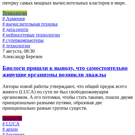
пятерку самых мощных вычислительных кластеров в мире.
Технологии
# Армения
# вычислительная техника
# дата-центр
# нейросетевые технологии
# суперкомпьютеры
# технологии
7 августа, 08:30
Александр Березин
Биологи пришли к выводу, что самостоятельно
живущие организмы возникли дважды
Авторы новой работы утверждают, что общий предок всего
живого (LUCA) по сути не был свободноживущим
организмом. А его потомки, чтобы стать такими, пошли двумя
принципиально разными путями, образовав две
принципиально разные группы существ.
Биология
# LUCA
# археи
# бактерия