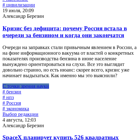
# цивилизации
19 июля, 20:09
Александр Березин
Кризис без дефицита: почему Россия встала в
очереди за бензином и когда они закончатся
Очереди на заправках стали привычным явлением в России, а
на фоне информационного вакуума от властей о конкретных
показателях производства бензина в июне население
вынуждено ориентироваться на слухи. Все это выглядит
довольно странно, но есть нюанс: скорее всего, кризис уже
начинает выдыхаться. Как именно мы это выяснили?
С точки зрения науки
# бензин
# нпз
# Россия
# экономика
Выбор редакции
4 августа, 12:03
Александр Березин
SpaceX планирует купить 526 квадратных