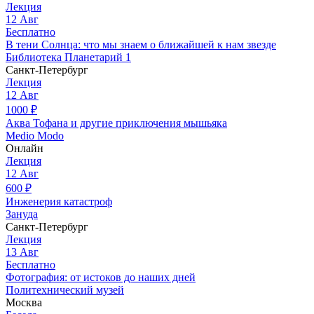
Лекция
12
Авг
Бесплатно
В тени Солнца: что мы знаем о ближайшей к нам звезде
Библиотека Планетарий 1
Санкт-Петербург
Лекция
12
Авг
1000
₽
Аква Тофана и другие приключения мышьяка
Medio Modo
Онлайн
Лекция
12
Авг
600
₽
Инженерия катастроф
Зануда
Санкт-Петербург
Лекция
13
Авг
Бесплатно
Фотография: от истоков до наших дней
Политехнический музей
Москва