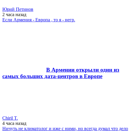
Юрий Петинов
2 часа
назад
Если Армения - Европа , то я - негр.
В Армении открыли один из
самых больших дата-центров в Европе
Chiril T.
4 часа
назад
Ничуть не климатолог и иже с ними, но всегда думал что дело