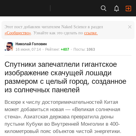
Этот пост добавлен читателем Naked Science в раздел
«Сообщество»
. Узнайте как это сделать по
ссылке.
Николай Головин
16 июня, 07:14
Рейтинг:
+407
Посты:
1063
Спутники запечатлели гигантское
изображение скачущей лошади
размером с целый город, созданное
из солнечных панелей
Вскоре к числу достопримечательностей Китая
может добавиться новая — «Великая солнечная
стена». Азиатская держава превратила дюны
пустыни Кубуки во Внутренней Монголии в 400-
километровый пояс объектов чистой энергетики.