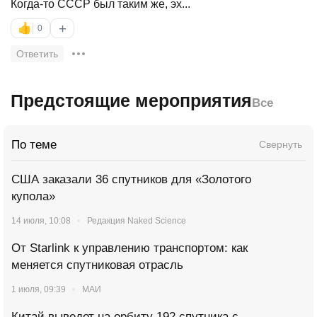
Когда-то СССР был таким же, эх...
+
👍
0
Ответить
Предстоящие мероприятия
Все
По теме
Свернуть
США заказали 36 спутников для «Золотого
купола»
14 июля, 10:08
Редакция Naked Science
От Starlink к управлению транспортом: как
меняется спутниковая отрасль
1 июля, 09:39
МАИ
Китай выведет на орбиту 192 спутника с