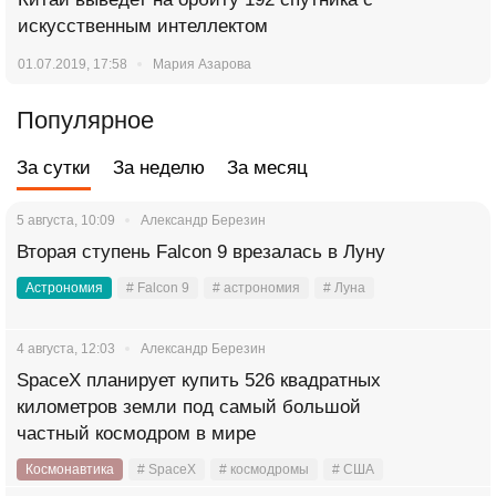
искусственным интеллектом
01.07.2019, 17:58
Мария Азарова
Популярное
За сутки
За неделю
За месяц
5 августа, 10:09
Александр Березин
Вторая ступень Falcon 9 врезалась в Луну
Астрономия
# Falcon 9
# астрономия
# Луна
4 августа, 12:03
Александр Березин
SpaceX планирует купить 526 квадратных
километров земли под самый большой
частный космодром в мире
Космонавтика
# SpaceX
# космодромы
# США