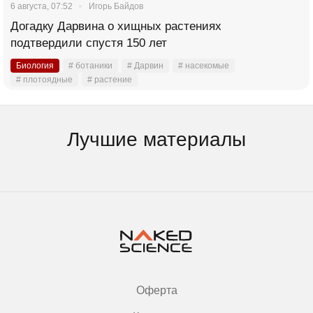
6 августа, 07:52
Игорь Байдов
Догадку Дарвина о хищных растениях
подтвердили спустя 150 лет
Биология
# ботаники
# Дарвин
# насекомые
# плотоядные
# растение
Лучшие материалы
Оферта