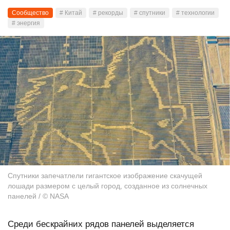
Сообщество
# Китай
# рекорды
# спутники
# технологии
# энергия
Спутники запечатлели гигантское изображение скачущей
лошади размером с целый город, созданное из солнечных
панелей / © NASA
Среди бескрайних рядов панелей выделяется