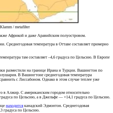
lamm / metafilter
также Африкой и даже Аравийским полуостровом.
ни. Среднегодовая температура в Оттаве составляет примерно
мпература там составляет –4,6 градуса по Цельсию. В Европе
ки разместили на границе Ирана и Турции. Вашингтон по
 полушария. В Вашингтоне среднегодовая температура
сравнить с Лиссабоном. Однако в этом случае теплее уже
о в Алжир. С американским городом относительно
градуса по Цельсию, а в Джельфе — +14,1 градуса по Цельсию.
лице
находится
канадский Эдмонтон. Среднегодовая
,3 градуса по Цельсию.