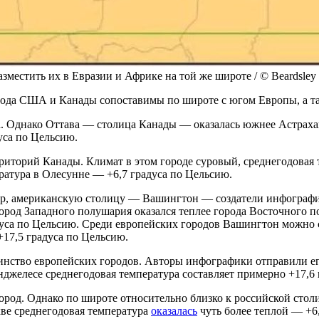
местить их в Евразии и Африке на той же широте / © Beardsley K
орода США и Канады сопоставимы по широте с югом Европы, а 
а. Однако Оттава — столица Канады — оказалась южнее Астраха
уса по Цельсию.
орий Канады. Климат в этом городе суровый, среднегодовая те
атура в Олесунне — +6,7 градуса по Цельсию.
р, американскую столицу — Вашингтон — создатели инфографи
 город Западного полушария оказался теплее города Восточного
адуса по Цельсию. Среди европейских городов Вашингтон можно 
+17,5 градуса по Цельсию.
инство европейских городов. Авторы инфографики отправили ег
джелесе среднегодовая температура составляет примерно +17,6 
ород. Однако по широте относительно близко к российской сто
ве среднегодовая температура
оказалась
чуть более теплой — +6