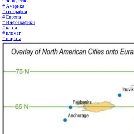
Сообщество
# Америка
# география
# Европа
# Инфографики
# карта
# климат
# широта