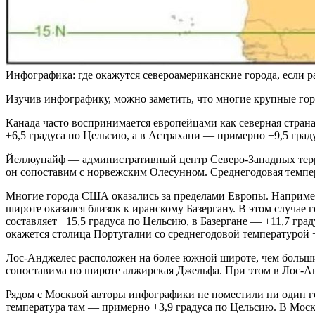
Инфографика: где окажутся североамериканские города, если раз
Изучив инфографику, можно заметить, что многие крупные г
Канада часто воспринимается европейцами как северная стран
+6,5 градуса по Цельсию, а в Астрахани — примерно +9,5 град
Йеллоунайф — административный центр Северо-Западных террит
он сопоставим с норвежским Олесунном. Среднегодовая темпер
Многие города США оказались за пределами Европы. Наприме
широте оказался близок к иранскому Базергану. В этом случае
составляет +15,5 градуса по Цельсию, в Базергане — +11,7 гр
окажется столица Португалии со среднегодовой температурой 
Лос-Анджелес расположен на более южной широте, чем больш
сопоставима по широте алжирская Джельфа. При этом в Лос-Ан
Рядом с Москвой авторы инфографики не поместили ни один г
температура там — примерно +3,9 градуса по Цельсию. В Моск