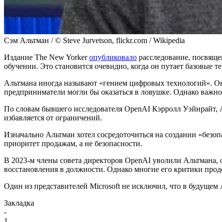
Сэм Альтман / © Steve Jurvetson, flickr.com / Wikipedia
Издание The New Yorker
опубликовало
расследование, посвяще
обучении. Это становится очевидно, когда он путает базовые 
Альтмана иногда называют «гением цифровых технологий». Он
предприниматели могли бы оказаться в ловушке. Однако важно 
По словам бывшего исследователя OpenAI Кэрролл Уэйнрайт, Ал
избавляется от ограничений.
Изначально Альтман хотел сосредоточиться на создании «безоп
приоритет продажам, а не безопасности.
В 2023-м члены совета директоров OpenAI уволили Альтмана, 
восстановления в должности. Однако многие его критики прод
Один из представителей Microsoft не исключил, что в будуще
Закладка
-
1