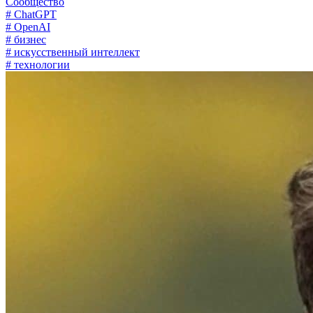
Сообщество
# ChatGPT
# OpenAI
# бизнес
# искусственный интеллект
# технологии