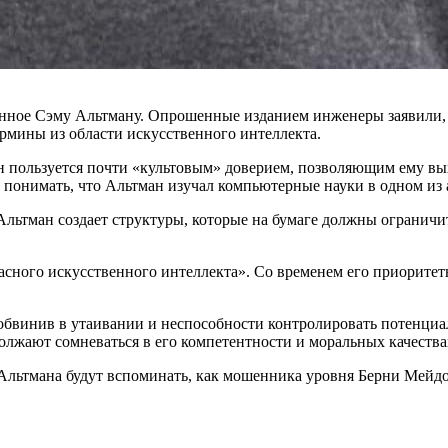
нное Сэму Альтману. Опрошенные изданием инженеры заявили,
термины из области искусственного интеллекта.
 пользуется почти «культовым» доверием, позволяющим ему вых
понимать, что Альтман изучал компьютерные науки в одном из а
ьтман создает структуры, которые на бумаге должны ограничить
асного искусственного интеллекта». Со временем его приоритет
обвинив в утаивании и неспособности контролировать потенциа
олжают сомневаться в его компетентности и моральных качества
м Альтмана будут вспоминать, как мошенника уровня Берни Мей