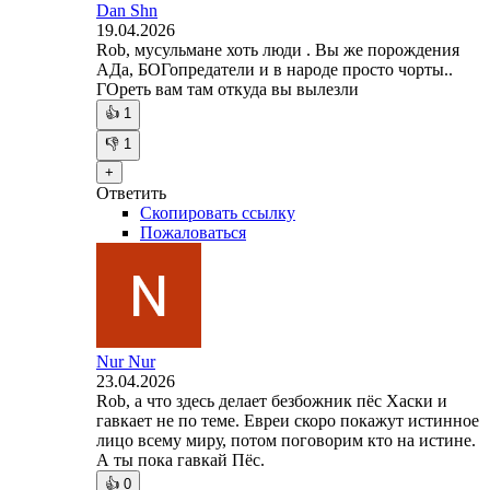
Dan Shn
19.04.2026
Rob, мусульмане хоть люди . Вы же порождения
АДа, БОГопредатели и в народе просто чорты..
ГОреть вам там откуда вы вылезли
👍
1
👎
1
+
Ответить
Скопировать ссылку
Пожаловаться
Nur Nur
23.04.2026
Rob, а что здесь делает безбожник пёс Хаски и
гавкает не по теме. Евреи скоро покажут истинное
лицо всему миру, потом поговорим кто на истине.
А ты пока гавкай Пёс.
👍
0