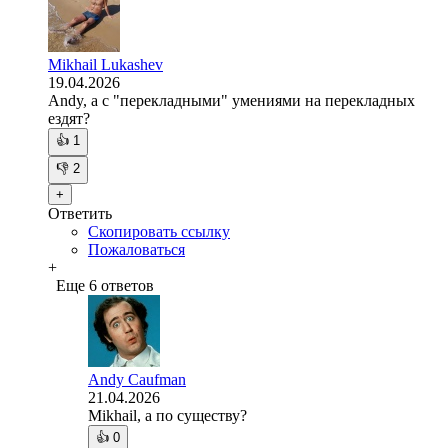
Mikhail Lukashev
19.04.2026
Andy, а с "перекладными" умениями на перекладных
ездят?
👍
1
👎
2
+
Ответить
Скопировать ссылку
Пожаловаться
+
Еще 6 ответов
Andy Caufman
21.04.2026
Mikhail, а по существу?
👍
0