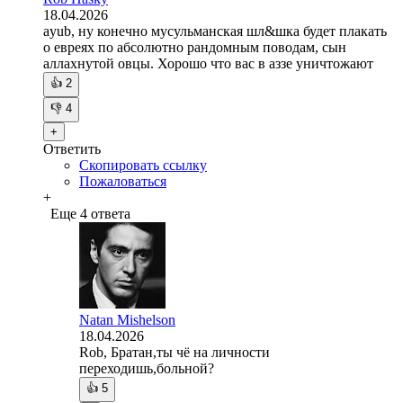
18.04.2026
ayub, ну конечно мусульманская шл&шка будет плакать
о евреях по абсолютно рандомным поводам, сын
аллахнутой овцы. Хорошо что вас в аззе уничтожают
👍
2
👎
4
+
Ответить
Скопировать ссылку
Пожаловаться
+
Еще 4 ответа
Natan Mishelson
18.04.2026
Rob, Братан,ты чё на личности
переходишь,больной?
👍
5