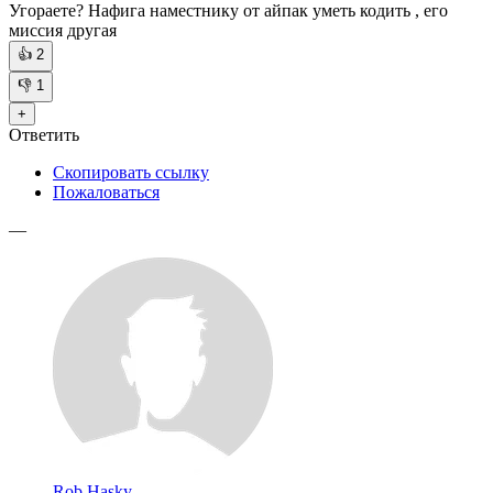
Угораете? Нафига наместнику от айпак уметь кодить , его
миссия другая
👍
2
👎
1
+
Ответить
Скопировать ссылку
Пожаловаться
—
Rob Hasky