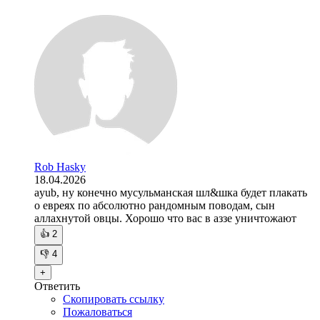
Rob Hasky
18.04.2026
ayub, ну конечно мусульманская шл&шка будет плакать
о евреях по абсолютно рандомным поводам, сын
аллахнутой овцы. Хорошо что вас в аззе уничтожают
👍
2
👎
4
+
Ответить
Скопировать ссылку
Пожаловаться