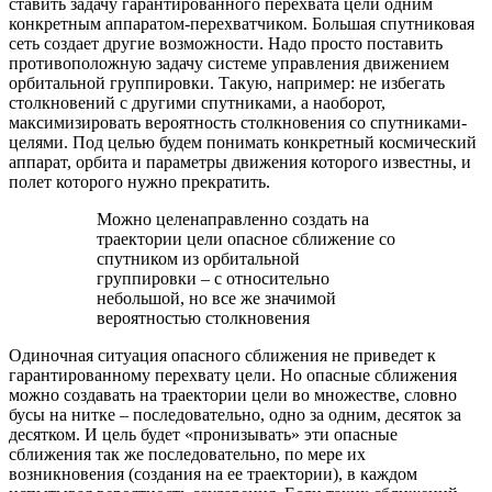
ставить задачу гарантированного перехвата цели одним
конкретным аппаратом-перехватчиком. Большая спутниковая
сеть создает другие возможности. Надо просто поставить
противоположную задачу системе управления движением
орбитальной группировки. Такую, например: не избегать
столкновений с другими спутниками, а наоборот,
максимизировать вероятность столкновения со спутниками-
целями. Под целью будем понимать конкретный космический
аппарат, орбита и параметры движения которого известны, и
полет которого нужно прекратить.
Можно целенаправленно создать на
траектории цели опасное сближение со
спутником из орбитальной
группировки – с относительно
небольшой, но все же значимой
вероятностью столкновения
Одиночная ситуация опасного сближения не приведет к
гарантированному перехвату цели. Но опасные сближения
можно создавать на траектории цели во множестве, словно
бусы на нитке – последовательно, одно за одним, десяток за
десятком. И цель будет «пронизывать» эти опасные
сближения так же последовательно, по мере их
возникновения (создания на ее траектории), в каждом