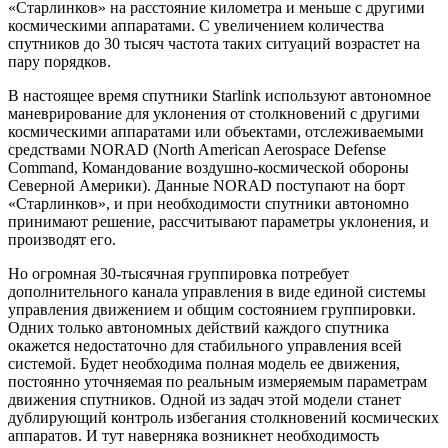
«Старлинков» на расстояние километра и меньше с другими
космическими аппаратами. С увеличением количества
спутников до 30 тысяч частота таких ситуаций возрастет на
пару порядков.
В настоящее время спутники Starlink используют автономное
маневрирование для уклонения от столкновений с другими
космическими аппаратами или объектами, отслеживаемыми
средствами NORAD (North American Aerospace Defense
Command, Командование воздушно-космической обороны
Северной Америки). Данные NORAD поступают на борт
«Старлинков», и при необходимости спутники автономно
принимают решение, рассчитывают параметры уклонения, и
производят его.
Но огромная 30-тысячная группировка потребует
дополнительного канала управления в виде единой системы
управления движением и общим состоянием группировки.
Одних только автономных действий каждого спутника
окажется недостаточно для стабильного управления всей
системой. Будет необходима полная модель ее движения,
постоянно уточняемая по реальным измеряемым параметрам
движения спутников. Одной из задач этой модели станет
дублирующий контроль избегания столкновений космических
аппаратов. И тут наверняка возникнет необходимость