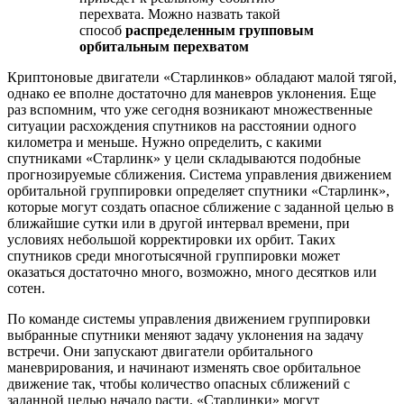
перехвата. Можно назвать такой
способ
распределенным групповым
орбитальным перехватом
Криптоновые двигатели «Старлинков» обладают малой тягой,
однако ее вполне достаточно для маневров уклонения. Еще
раз вспомним, что уже сегодня возникают множественные
ситуации расхождения спутников на расстоянии одного
километра и меньше. Нужно определить, с какими
спутниками «Старлинк» у цели складываются подобные
прогнозируемые сближения. Система управления движением
орбитальной группировки определяет спутники «Старлинк»,
которые могут создать опасное сближение с заданной целью в
ближайшие сутки или в другой интервал времени, при
условиях небольшой корректировки их орбит. Таких
спутников среди многотысячной группировки может
оказаться достаточно много, возможно, много десятков или
сотен.
По команде системы управления движением группировки
выбранные спутники меняют задачу уклонения на задачу
встречи. Они запускают двигатели орбитального
маневрирования, и начинают изменять свое орбитальное
движение так, чтобы количество опасных сближений с
заданной целью начало расти. «Старлинки» могут