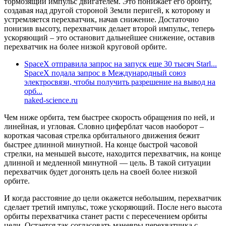
тормозящий импульс двигателем. Это понижает его орбиту,
создавая над другой стороной Земли перигей, к которому и
устремляется перехватчик, начав снижение. Достаточно
понизив высоту, перехватчик делает второй импульс, теперь
ускоряющий – это остановит дальнейшее снижение, оставив
перехватчик на более низкой круговой орбите.
SpaceX отправила запрос на запуск еще 30 тысяч Starl...
SpaceX подала запрос в Международный союз
электросвязи, чтобы получить разрешение на вывод на
орб...
naked-science.ru
Чем ниже орбита, тем быстрее скорость обращения по ней, и
линейная, и угловая. Словно циферблат часов наоборот –
короткая часовая стрелка орбитального движения бежит
быстрее длинной минутной. На конце быстрой часовой
стрелки, на меньшей высоте, находится перехватчик, на конце
длинной и медленной минутной — цель. В такой ситуации
перехватчик будет догонять цель на своей более низкой
орбите.
И когда расстояние до цели окажется небольшим, перехватчик
сделает третий импульс, тоже ускоряющий. После него высота
орбиты перехватчика станет расти с пересечением орбиты
цели. Остается так согласовать маневры перехватчика с