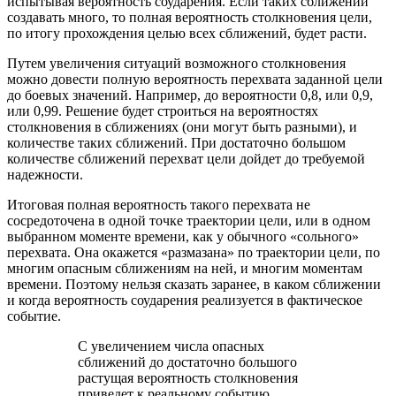
испытывая вероятность соударения. Если таких сближений
создавать много, то полная вероятность столкновения цели,
по итогу прохождения целью всех сближений, будет расти.
Путем увеличения ситуаций возможного столкновения
можно довести полную вероятность перехвата заданной цели
до боевых значений. Например, до вероятности 0,8, или 0,9,
или 0,99. Решение будет строиться на вероятностях
столкновения в сближениях (они могут быть разными), и
количестве таких сближений. При достаточно большом
количестве сближений перехват цели дойдет до требуемой
надежности.
Итоговая полная вероятность такого перехвата не
сосредоточена в одной точке траектории цели, или в одном
выбранном моменте времени, как у обычного «сольного»
перехвата. Она окажется «размазана» по траектории цели, по
многим опасным сближениям на ней, и многим моментам
времени. Поэтому нельзя сказать заранее, в каком сближении
и когда вероятность соударения реализуется в фактическое
событие.
С увеличением числа опасных
сближений до достаточно большого
растущая вероятность столкновения
приведет к реальному событию