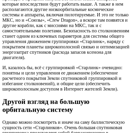
которые впоследствии будут работать выше. А также в нем
располагаются другие низкоорбитальные космические
системы и аппараты, включая пилотируемые. И это не только
МКС, но и «Союзы», «Crew Dragon», а вскоре там появятся и
другие корабли, как с миссиями на МКС, так и с
самостоятельными полетами. Безопасность по столкновениям
станет одним из ключевых параметров для системы общего
управления движением группировки «Старлинк», наряду с
покрытием планеты широкополосной связью и оптимизацией
энергозатрат спутников (расхода запасов ксенона для
двигателя).
И, казалось бы, всё с группировкой «Старлинк» очевидно:
понятны и цели управления ее движением (обеспечение
расчетного покрытия Земли спутниковой группировкой и
избегание столкновений), и общие цели (обеспечить
широкополосным доступом в Интернет жителей Земли).
Другой взгляд на большую
орбитальную систему
Однако можно посмотреть и иначе на саму баллистическую
сущность сети «Старлинков». Очень большая спутниковая
группировка представляет собой барражирующие в