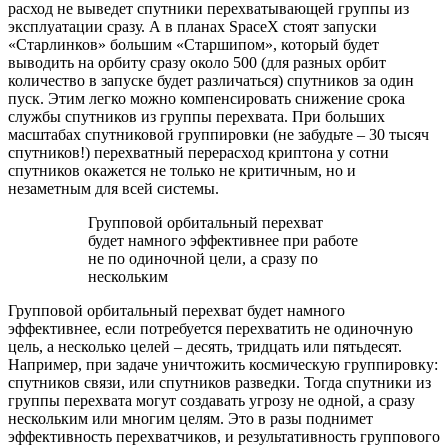
расход не выведет спутники перехватывающей группы из
эксплуатации сразу. А в планах SpaceX стоят запуски
«Старлинков» большим «Старшипом», который будет
выводить на орбиту сразу около 500 (для разных орбит
количество в запуске будет различаться) спутников за один
пуск. Этим легко можно компенсировать снижение срока
службы спутников из группы перехвата. При больших
масштабах спутниковой группировки (не забудьте – 30 тысяч
спутников!) перехватный перерасход криптона у сотни
спутников окажется не только не критичным, но и
незаметным для всей системы.
Групповой орбитальный перехват
будет намного эффективнее при работе
не по одиночной цели, а сразу по
нескольким
Групповой орбитальный перехват будет намного
эффективнее, если потребуется перехватить не одиночную
цель, а несколько целей – десять, тридцать или пятьдесят.
Например, при задаче уничтожить космическую группировку:
спутников связи, или спутников разведки. Тогда спутники из
группы перехвата могут создавать угрозу не одной, а сразу
нескольким или многим целям. Это в разы поднимет
эффективность перехватчиков, и результативность группового