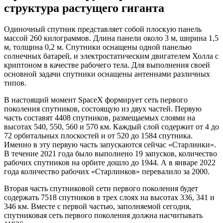
структура растущего гиганта
Одиночный спутник представляет собой плоскую панель
массой 260 килограммов. Длина панели около 3 м, ширина 1,5
м, толщина 0,2 м. Спутники оснащены одной панелью
солнечных батарей, и электростатическим двигателем Холла с
криптоном в качестве рабочего тела. Для выполнения своей
основной задачи спутники оснащены антеннами различных
типов.
В настоящий момент SpaceX формирует сеть первого
поколения спутников, состоящую из двух частей. Первую
часть составят 4408 спутников, размещаемых слоями на
высотах 540, 550, 560 и 570 км. Каждый слой содержит от 4 до
72 орбитальных плоскостей и от 520 до 1584 спутника.
Именно в эту первую часть запускаются сейчас «Старлинки».
В течение 2021 года было выполнено 19 запусков, количество
рабочих спутников на орбите дошло до 1944. А в январе 2022
года количество рабочих «Старлинков» перевалило за 2000.
Вторая часть спутниковой сети первого поколения будет
содержать 7518 спутников в трех слоях на высотах 336, 341 и
346 км. Вместе с первой частью, заполняемой сегодня,
спутниковая сеть первого поколения должна насчитывать