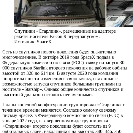
Спутники «Старлинк», размещенные на адаптере
ракеты-носителя Falcon-9 перед запуском.
Источник: SpaceX.
Сеть из спутников нового поколения будет значительно
многочисленнее. В октябре 2019 года SpaceX подала в
Федеральную комиссию по связи (FCC) заявку на запуск 30
000 спутников Starlink второго поколения на рабочие орбиты
высотой от 328 до 614 км. В августе 2020 года компания
попросила внести изменения в свою заявку, связанные с
возможностью запуска спутников большими группами на
носителе «Starship». Однако общее количество спутников и
высотный диапазон остались неизменными.
Планы конечной конфигурации группировки «Старлинк» с
течением времени меняются. Согласно самому свежему
письму SpaceX в Федеральную комиссию по связи (FCC) в
январе 2022 года, в завершенном виде группировка
«Старлинков» второго поколения будет состоять из 9
орбитальных слоев, находящихся на высотах 340, 346, 350,