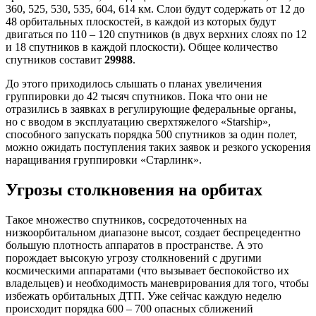
360, 525, 530, 535, 604, 614 км. Слои будут содержать от 12 до
48 орбитальных плоскостей, в каждой из которых будут
двигаться по 110 – 120 спутников (в двух верхних слоях по 12
и 18 спутников в каждой плоскости). Общее количество
спутников составит
29988
.
До этого приходилось слышать о планах увеличения
группировки до 42 тысяч спутников. Пока что они не
отразились в заявках в регулирующие федеральные органы,
но с вводом в эксплуатацию сверхтяжелого «Starship»,
способного запускать порядка 500 спутников за один полет,
можно ожидать поступления таких заявок и резкого ускорения
наращивания группировки «Старлинк».
Угрозы столкновения на орбитах
Такое множество спутников, сосредоточенных на
низкоорбитальном диапазоне высот, создает беспрецедентно
большую плотность аппаратов в пространстве. А это
порождает высокую угрозу столкновений с другими
космическими аппаратами (что вызывает беспокойство их
владельцев) и необходимость маневрирования для того, чтобы
избежать орбитальных ДТП. Уже сейчас каждую неделю
происходит порядка 600 – 700 опасных сближений