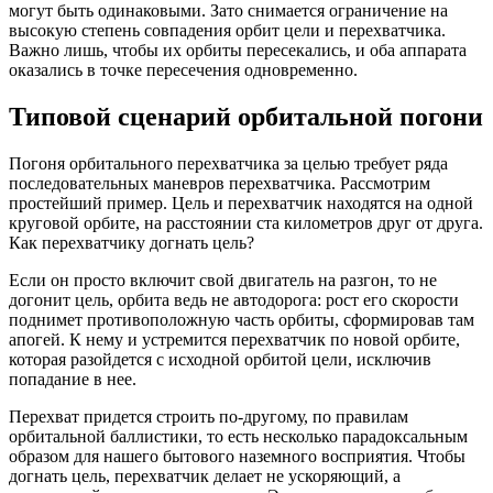
могут быть одинаковыми. Зато снимается ограничение на
высокую степень совпадения орбит цели и перехватчика.
Важно лишь, чтобы их орбиты пересекались, и оба аппарата
оказались в точке пересечения одновременно.
Типовой сценарий орбитальной погони
Погоня орбитального перехватчика за целью требует ряда
последовательных маневров перехватчика. Рассмотрим
простейший пример. Цель и перехватчик находятся на одной
круговой орбите, на расстоянии ста километров друг от друга.
Как перехватчику догнать цель?
Если он просто включит свой двигатель на разгон, то не
догонит цель, орбита ведь не автодорога: рост его скорости
поднимет противоположную часть орбиты, сформировав там
апогей. К нему и устремится перехватчик по новой орбите,
которая разойдется с исходной орбитой цели, исключив
попадание в нее.
Перехват придется строить по-другому, по правилам
орбитальной баллистики, то есть несколько парадоксальным
образом для нашего бытового наземного восприятия. Чтобы
догнать цель, перехватчик делает не ускоряющий, а