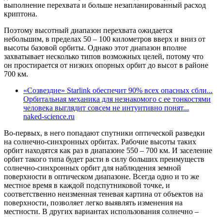
выполнение перехвата и больше незапланированный расход
криптона.
Поэтому высотный диапазон перехвата ожидается
небольшим, в пределах 50 – 100 километров вверх и вниз от
высоты базовой орбиты. Однако этот диапазон вполне
захватывает несколько типов возможных целей, потому что
он простирается от низких опорных орбит до высот в районе
700 км.
«Созвездие» Starlink обеспечит 90% всех опасных сбли...
Орбитальная механика для незнакомого с ее тонкостями
человека выглядит совсем не интуитивно понят...
naked-science.ru
Во-первых, в него попадают спутники оптической разведки
на солнечно-синхронных орбитах. Рабочие высоты таких
орбит находятся как раз в диапазоне 550 – 700 км. И заселение
орбит такого типа будет расти в силу больших преимуществ
солнечно-синхронных орбит для наблюдения земной
поверхности в оптическом диапазоне. Всегда одно и то же
местное время в каждой подспутниковой точке, и
соответственно неизменная теневая картина от объектов на
поверхности, позволяет легко выявлять изменения на
местности. В других вариантах использования солнечно –