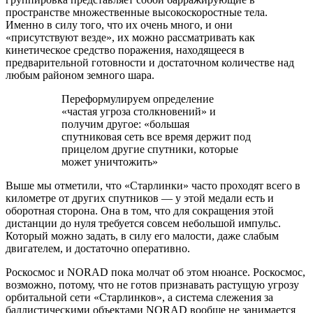
пространстве множественные высокоскоростные тела.
Именно в силу того, что их очень много, и они
«присутствуют везде», их можно рассматривать как
кинетическое средство поражения, находящееся в
предварительной готовности и достаточном количестве над
любым районом земного шара.
Переформулируем определение
«частая угроза столкновений» и
получим другое: «большая
спутниковая сеть все время держит под
прицелом другие спутники, которые
может уничтожить»
Выше мы отметили, что «Старлинки» часто проходят всего в
километре от других спутников — у этой медали есть и
оборотная сторона. Она в том, что для сокращения этой
дистанции до нуля требуется совсем небольшой импульс.
Который можно задать, в силу его малости, даже слабым
двигателем, и достаточно оперативно.
Роскосмос и NORAD пока молчат об этом нюансе. Роскосмос,
возможно, потому, что не готов признавать растущую угрозу
орбитальной сети «Старлинков», а система слежения за
баллистическими объектами NORAD вообще не занимается