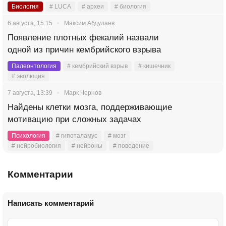
Биология
# LUCA
# археи
# биология
6 августа, 15:15
Максим Абдулаев
Появление плотных фекалий назвали
одной из причин кембрийского взрыва
Палеонтология
# кембрийский взрыв
# кишечник
# эволюция
7 августа, 13:39
Марк Чернов
Найдены клетки мозга, поддерживающие
мотивацию при сложных задачах
Психология
# гипоталамус
# мозг
# нейробиология
# нейроны
# поведение
Комментарии
Написать комментарий