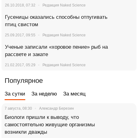
26.10.2018, 07:32
Редакция Naked Science
Гусеницы оказались способны отпугивать
птиц свистом
25.09.2017, 09:55
Редакция Naked Science
Ученые записали «хоровое пение» рыб на
рассвете и закате
21.02.2017, 05:29
Редакция Naked Science
Популярное
За сутки
За неделю
За месяц
7 августа, 08:30
Александр Березин
Биологи пришли к выводу, что
самостоятельно живущие организмы
возникли дважды