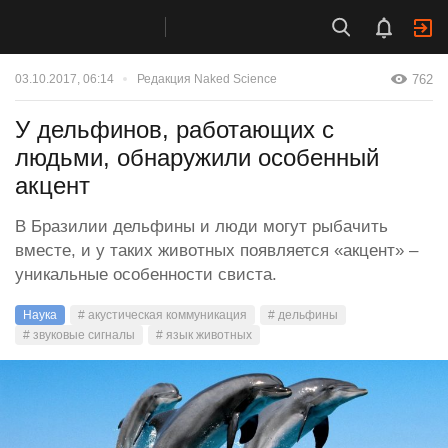
762
03.10.2017, 06:14
Редакция Naked Science
У дельфинов, работающих с
людьми, обнаружили особенный
акцент
В Бразилии дельфины и люди могут рыбачить
вместе, и у таких животных появляется «акцент» –
уникальные особенности свиста.
Наука
# акустическая коммуникация
# дельфины
# звуковые сигналы
# язык животных