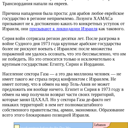
Трансиордания напали на евреев.
Причина нападения была проста: для арабов любое еврейское
государство в регионе неприемлемо. Лозунги ХАМАСа
призывают не к достижению каких-то конкретных уступок от
Израиля, они
призывают к ликвидации Израиля
как такового.
Серия войн сотрясала регион десятки лет. После разгрома в
войне Судного дня 1973 года крупные арабские государства
более не рискуют воевать с Израилем: после множества
поражений им удалось осознать, что это бессмысленно, что им
не победить. Но это относится только и исключительно к
крупным государствам: Египту, Сирии и Иордании.
Население сектора Газа — а это два миллиона человек — не
имеет такого же страха перед конфликтом с Израилем. Не
имеет потому, что в обмен на мир Тель-Авив не может
предложить им вообще ничего. Египет и Сирия в 1973 году в
обмен на мир получили возврат части своих территорий,
которые занял ЦАХАЛ. Но у сектора Газа де-факто нет
никаких территорий: в нем нет полномасштабного
собственного правительства, армии, экономики. Образование
всего этого блокировано позицией Израиля.