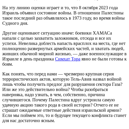
На эту линию оценки играет и то, что 8 октября 2023 года
Израиль объявил состояние войны. В отношении Палестины
такое последний раз объявлялось в 1973 году, во время войны
Судного дня.
Другие оценивают ситуацию иначе: боевики ХАМАСа
напали с целью захватить заложников, отсюда и все их
успехи. Невелика доблесть напасть врасплох на места, где нет
полноценно развернутых армейских частей, и хватать людей,
живших обычной мирной жизнью, — даже военнослужащие в
Израиле в день праздника
Симхат Тора
явно не были готовы к
боям.
Как понять, что перед нами — чрезмерно крупная серия
террористических актов, которую Тель-Авив назвал войной
лишь чтобы получить предлог для разрушения сектора Газа?
Или же это действительно война? Чтобы разобраться
наверняка, надо узнать, в чем, собственно, причина
случившегося. Почему Палестина вдруг устроила самую
удачную акцию такого рода в своей истории? Отчего ее не
страшат ожидаемые ответные действия израильской армии?
Если мы поймем это, то и будущее текущего конфликта станет
для нас достаточно ясным.