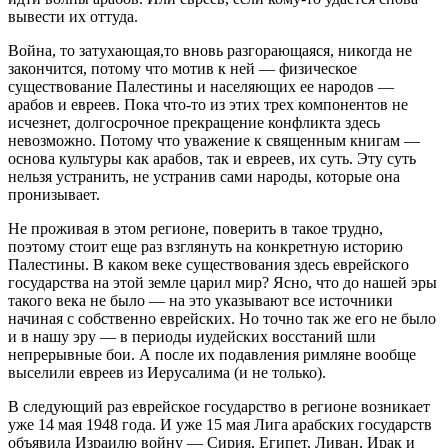
вывести их оттуда.
Война, то затухающая,то вновь разгорающаяся, никогда не
закончится, потому что мотив к ней — физическое
существование Палестины и населяющих ее народов —
арабов и евреев. Пока что-то из этих трех компонентов не
исчезнет, долгосрочное прекращение конфликта здесь
невозможно. Потому что уважение к священным книгам —
основа культуры как арабов, так и евреев, их суть. Эту суть
нельзя устранить, не устранив сами народы, которые она
пронизывает.
Не проживая в этом регионе, поверить в такое трудно,
поэтому стоит еще раз взглянуть на конкретную историю
Палестины. В каком веке существования здесь еврейского
государства на этой земле царил мир? Ясно, что до нашей эры
такого века не было — на это указывают все источники
начиная с собственно еврейских. Но точно так же его не было
и в нашу эру — в периоды иудейских восстаний шли
непрерывные бои. А после их подавления римляне вообще
выселили евреев из Иерусалима (и не только).
В следующий раз еврейское государство в регионе возникает
уже 14 мая 1948 года. И уже 15 мая Лига арабских государств
объявила Израилю войну — Сирия, Египет, Ливан, Ирак и