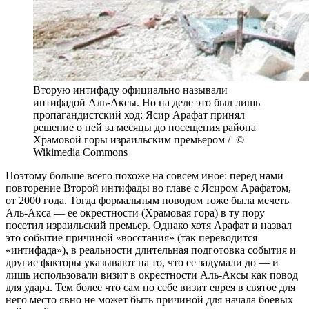
Вторую интифаду официально называли
интифадой Аль-Аксы. Но на деле это был лишь
пропагандистский ход: Ясир Арафат принял
решение о ней за месяцы до посещения района
Храмовой горы израильским премьером / ©
Wikimedia Commons
Поэтому больше всего похоже на совсем иное: перед нами
повторение Второй интифады во главе с Ясиром Арафатом,
от 2000 года. Тогда формальным поводом тоже была мечеть
Аль-Акса — ее окрестности (Храмовая гора) в ту пору
посетил израильский премьер. Однако хотя Арафат и назвал
это событие причиной «восстания» (так переводится
«интифада»), в реальности длительная подготовка события и
другие факторы указывают на то, что ее задумали до — и
лишь использовали визит в окрестности Аль-Аксы как повод
для удара. Тем более что сам по себе визит еврея в святое для
него место явно не может быть причиной для начала боевых