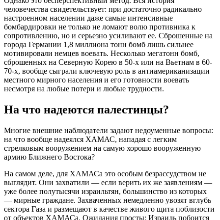
Однако это бесперспективный метод. Вся история
человечества свидетельствует: при достаточно радикально
настроенном населении даже самые интенсивные
бомбардировки не только не ломают волю противника к
сопротивлению, но и серьезно усиливают ее. Сброшенные на
города Германии 1,8 миллиона тонн бомб лишь сильнее
мотивировали немцев воевать. Несколько мегатонн бомб,
сброшенных на Северную Корею в 50-х или на Вьетнам в 60-
70-х, вообще сыграли ключевую роль в антиамериканизации
местного мирного населения и его готовности воевать
несмотря на любые потери и любые трудности.
На что надеются палестинцы?
Многие внешние наблюдатели задают недоуменные вопросы:
на что вообще надеялся ХАМАС, нападая с легким
стрелковым вооружением на самую хорошо вооруженную
армию Ближнего Востока?
На самом деле, для ХАМАСа это особым безрассудством не
выглядит. Они захватили — если верить их же заявлениям —
уже более полутысячи израильтян, большинство из которых
— мирные граждане. Захваченных немедленно увозят вглубь
сектора Газа и размещают в качестве живого щита поблизости
от объектов ХАМАСа. Ожидания просты: Израиль побоится