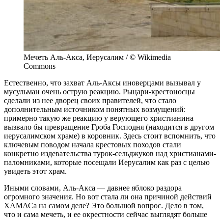
Мечеть Аль-Акса, Иерусалим / © Wikimedia
Commons
Естественно, что захват Аль-Аксы иноверцами вызывал у
мусульман очень острую реакцию. Рыцари-крестоносцы
сделали из нее дворец своих правителей, что стало
дополнительным источником понятных возмущений:
примерно такую же реакцию у верующего христианина
вызвало бы превращение Гроба Господня (находится в другом
иерусалимском храме) в коровник. Здесь стоит вспомнить, что
ключевым поводом начала крестовых походов стали
конкретно издевательства турок-сельджуков над христианами-
паломниками, которые посещали Иерусалим как раз с целью
увидеть этот храм.
Иными словами, Аль-Акса — давнее яблоко раздора
огромного значения. Но вот стала ли она причиной действий
ХАМАСа на самом деле? Это большой вопрос. Дело в том,
что и сама мечеть, и ее окрестности сейчас выглядят больше