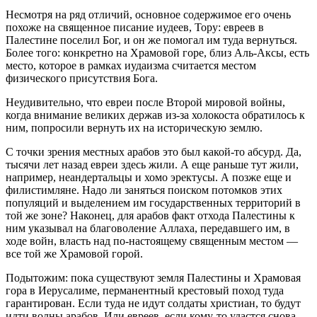
Несмотря на ряд отличий, основное содержимое его очень
похоже на священное писание иудеев, Тору: евреев в
Палестине поселил Бог, и он же помогал им туда вернуться.
Более того: конкретно на Храмовой горе, близ Аль-Аксы, есть
место, которое в рамках иудаизма считается местом
физического присутствия Бога.
Неудивительно, что евреи после Второй мировой войны,
когда внимание великих держав из-за холокоста обратилось к
ним, попросили вернуть их на историческую землю.
С точки зрения местных арабов это был какой-то абсурд. Да,
тысячи лет назад евреи здесь жили. А еще раньше тут жили,
например, неандертальцы и хомо эректусы. А позже еще и
филистимляне. Надо ли заняться поиском потомков этих
популяций и выделением им государственных территорий в
той же зоне? Наконец, для арабов факт отхода Палестины к
ним указывал на благоволение Аллаха, передавшего им, в
ходе войн, власть над по-настоящему священным местом —
все той же Храмовой горой.
Подытожим: пока существуют земля Палестины и Храмовая
гора в Иерусалиме, перманентный крестовый поход туда
гарантирован. Если туда не идут солдаты христиан, то будут
идти волны арабов. Или евреев, если кому-то удастся снова