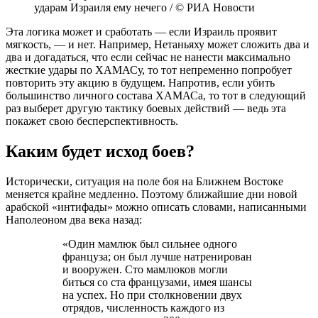
ударам Израиля ему нечего / © РИА Новости
Эта логика может и сработать — если Израиль проявит
мягкость, — и нет. Например, Нетаньяху может сложить два и
два и догадаться, что если сейчас не нанести максимально
жесткие удары по ХАМАСу, то тот непременно попробует
повторить эту акцию в будущем. Напротив, если убить
большинство личного состава ХАМАСа, то тот в следующий
раз выберет другую тактику боевых действий — ведь эта
покажет свою бесперспективность.
Каким будет исход боев?
Исторически, ситуация на поле боя на Ближнем Востоке
меняется крайне медленно. Поэтому ближайшие дни новой
арабской «интифады» можно описать словами, написанными
Наполеоном два века назад:
«Один мамлюк был сильнее одного
француза; он был лучше натренирован
и вооружен. Сто мамлюков могли
биться со ста французами, имея шансы
на успех. Но при столкновении двух
отрядов, численность каждого из