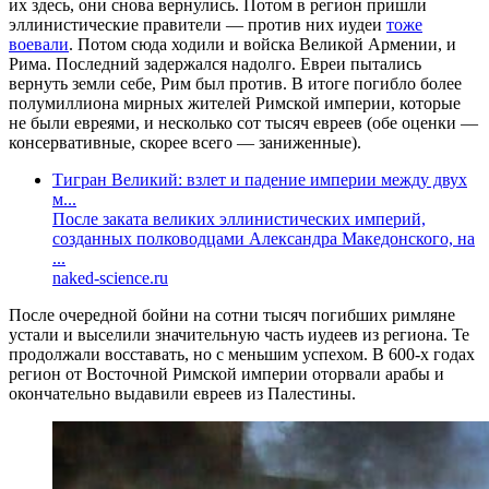
их здесь, они снова вернулись. Потом в регион пришли
эллинистические правители — против них иудеи
тоже
воевали
. Потом сюда ходили и войска Великой Армении, и
Рима. Последний задержался надолго. Евреи пытались
вернуть земли себе, Рим был против. В итоге погибло более
полумиллиона мирных жителей Римской империи, которые
не были евреями, и несколько сот тысяч евреев (обе оценки —
консервативные, скорее всего — заниженные).
Тигран Великий: взлет и падение империи между двух
м...
После заката великих эллинистических империй,
созданных полководцами Александра Македонского, на
...
naked-science.ru
После очередной бойни на сотни тысяч погибших римляне
устали и выселили значительную часть иудеев из региона. Те
продолжали восставать, но с меньшим успехом. В 600-х годах
регион от Восточной Римской империи оторвали арабы и
окончательно выдавили евреев из Палестины.