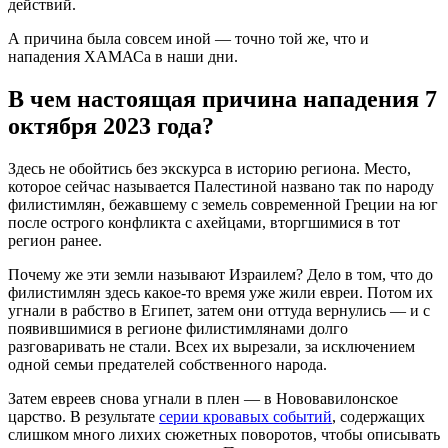
действий.
А причина была совсем иной — точно той же, что и
нападения ХАМАСа в наши дни.
В чем настоящая причина нападения 7
октября 2023 года?
Здесь не обойтись без экскурса в историю региона. Место,
которое сейчас называется Палестиной названо так по народу
филистимлян, бежавшему с земель современной Греции на юг
после острого конфликта с ахейцами, вторгшимися в тот
регион ранее.
Почему же эти земли называют Израилем? Дело в том, что до
филистимлян здесь какое-то время уже жили евреи. Потом их
угнали в рабство в Египет, затем они оттуда вернулись — и с
появившимися в регионе филистимлянами долго
разговаривать не стали. Всех их вырезали, за исключением
одной семьи предателей собственного народа.
Затем евреев снова угнали в плен — в Нововавилонское
царство. В результате
серии кровавых событий
, содержащих
слишком много лихих сюжетных поворотов, чтобы описывать