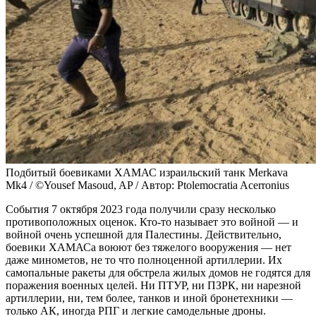
Подбитый боевиками ХАМАС израильский танк Merkava
Mk4 / ©Yousef Masoud, AP / Автор: Ptolemocratia Acerronius
События 7 октября 2023 года получили сразу несколько
противоположных оценок. Кто-то называет это войной — и
войной очень успешной для Палестины. Действительно,
боевики ХАМАСа воюют без тяжелого вооружения — нет
даже минометов, не то что полноценной артиллерии. Их
самопальные ракеты для обстрела жилых домов не годятся для
поражения военных целей. Ни ПТУР, ни ПЗРК, ни нарезной
артиллерии, ни, тем более, танков и иной бронетехники —
только АК, иногда РПГ и легкие самодельные дроны.