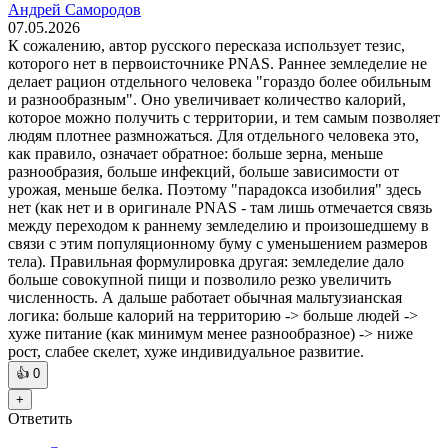
Андрей Самородов
07.05.2026
К сожалению, автор русского пересказа использует тезис,
которого нет в первоисточнике PNAS. Раннее земледелие не
делает рацион отдельного человека "гораздо более обильным
и разнообразным". Оно увеличивает количество калорий,
которое можно получить с территории, и тем самым позволяет
людям плотнее размножаться. Для отдельного человека это,
как правило, означает обратное: больше зерна, меньше
разнообразия, больше инфекций, больше зависимости от
урожая, меньше белка. Поэтому "парадокса изобилия" здесь
нет (как нет и в оригинале PNAS - там лишь отмечается связь
между переходом к раннему земледелию и произошедшему в
связи с этим популяционному буму с уменьшением размеров
тела). Правильная формулировка другая: земледелие дало
больше совокупной пищи и позволило резко увеличить
численность. А дальше работает обычная мальтузианская
логика: больше калорий на территорию -> больше людей ->
хуже питание (как минимум менее разнообразное) -> ниже
рост, слабее скелет, хуже индивидуальное развитие.
👍
0
+
Ответить