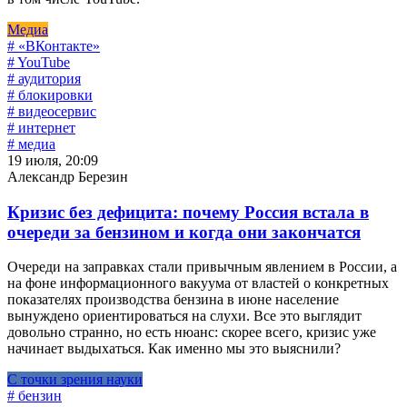
Медиа
# «ВКонтакте»
# YouTube
# аудитория
# блокировки
# видеосервис
# интернет
# медиа
19 июля, 20:09
Александр Березин
Кризис без дефицита: почему Россия встала в
очереди за бензином и когда они закончатся
Очереди на заправках стали привычным явлением в России, а
на фоне информационного вакуума от властей о конкретных
показателях производства бензина в июне население
вынуждено ориентироваться на слухи. Все это выглядит
довольно странно, но есть нюанс: скорее всего, кризис уже
начинает выдыхаться. Как именно мы это выяснили?
С точки зрения науки
# бензин