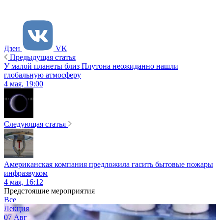
Дзен
VK
Предыдущая статья
У малой планеты близ Плутона неожиданно нашли
глобальную атмосферу
4 мая, 19:00
Следующая статья
Американская компания предложила гасить бытовые пожары
инфразвуком
4 мая, 16:12
Предстоящие мероприятия
Все
Лекция
07
Авг