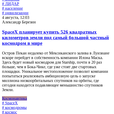
# ЛИДАР
# население
# цивилизации
4 августа, 12:03
Александр Березин
SpaceX планирует купить 526 квадратных
километров земли под самый большой частный
космодром в мире
Остров Пекан недалеко от Мексиканского залива в Луизиане
вскоре перейдет в собственность компании Илона Маска.
Здесь будет новый космодром для Starship, почти в 20 раз
больше, чем в Бока-Чике, где уже стоят две стартовых
площадки. Уникальное местоположение позволит компании
попытаться реализовать амбициозную цель о запуске
миллиона низкоорбитальных спутников на орбиты, где
сегодня находится подавляющее меньшинство спутников
Земли.
Космонавтика
# SpaceX
# космодромы
# космос