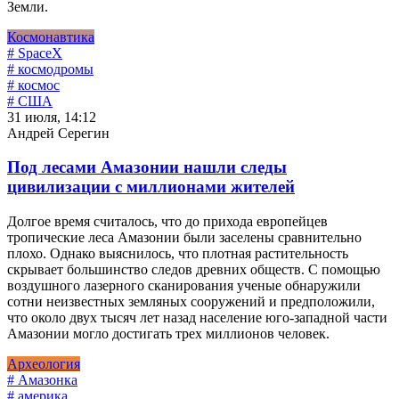
Земли.
Космонавтика
# SpaceX
# космодромы
# космос
# США
31 июля, 14:12
Андрей Серегин
Под лесами Амазонии нашли следы
цивилизации с миллионами жителей
Долгое время считалось, что до прихода европейцев
тропические леса Амазонии были заселены сравнительно
плохо. Однако выяснилось, что плотная растительность
скрывает большинство следов древних обществ. С помощью
воздушного лазерного сканирования ученые обнаружили
сотни неизвестных земляных сооружений и предположили,
что около двух тысяч лет назад население юго-западной части
Амазонии могло достигать трех миллионов человек.
Археология
# Амазонка
# америка