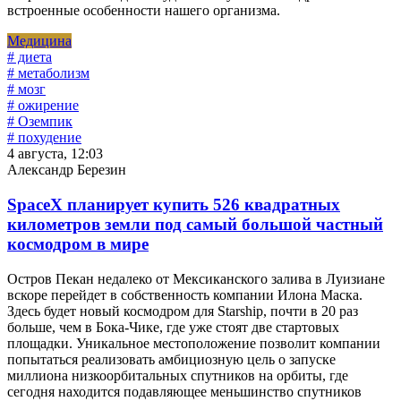
встроенные особенности нашего организма.
Медицина
# диета
# метаболизм
# мозг
# ожирение
# Оземпик
# похудение
4 августа, 12:03
Александр Березин
SpaceX планирует купить 526 квадратных
километров земли под самый большой частный
космодром в мире
Остров Пекан недалеко от Мексиканского залива в Луизиане
вскоре перейдет в собственность компании Илона Маска.
Здесь будет новый космодром для Starship, почти в 20 раз
больше, чем в Бока-Чике, где уже стоят две стартовых
площадки. Уникальное местоположение позволит компании
попытаться реализовать амбициозную цель о запуске
миллиона низкоорбитальных спутников на орбиты, где
сегодня находится подавляющее меньшинство спутников