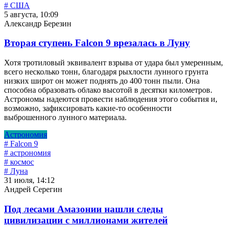
# США
5 августа, 10:09
Александр Березин
Вторая ступень Falcon 9 врезалась в Луну
Хотя тротиловый эквивалент взрыва от удара был умеренным,
всего несколько тонн, благодаря рыхлости лунного грунта
низких широт он может поднять до 400 тонн пыли. Она
способна образовать облако высотой в десятки километров.
Астрономы надеются провести наблюдения этого события и,
возможно, зафиксировать какие-то особенности
выброшенного лунного материала.
Астрономия
# Falcon 9
# астрономия
# космос
# Луна
31 июля, 14:12
Андрей Серегин
Под лесами Амазонии нашли следы
цивилизации с миллионами жителей