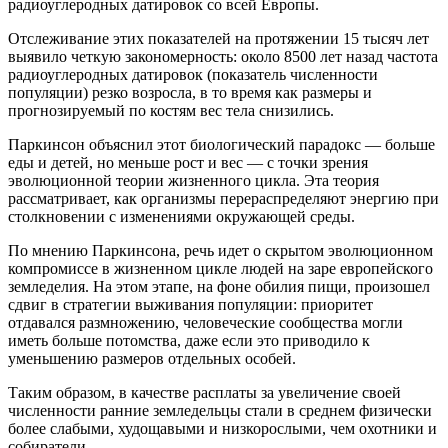
радиоуглеродных датировок со всей Европы.
Отслеживание этих показателей на протяжении 15 тысяч лет
выявило четкую закономерность: около 8500 лет назад частота
радиоуглеродных датировок (показатель численности
популяции) резко возросла, в то время как размеры и
прогнозируемый по костям вес тела снизились.
Паркинсон объяснил этот биологический парадокс — больше
еды и детей, но меньше рост и вес — с точки зрения
эволюционной теории жизненного цикла. Эта теория
рассматривает, как организмы перераспределяют энергию при
столкновении с изменениями окружающей среды.
По мнению Паркинсона, речь идет о скрытом эволюционном
компромиссе в жизненном цикле людей на заре европейского
земледелия. На этом этапе, на фоне обилия пищи, произошел
сдвиг в стратегии выживания популяции: приоритет
отдавался размножению, человеческие сообщества могли
иметь больше потомства, даже если это приводило к
уменьшению размеров отдельных особей.
Таким образом, в качестве расплаты за увеличение своей
численности ранние земледельцы стали в среднем физически
более слабыми, худощавыми и низкорослыми, чем охотники и
собиратели.