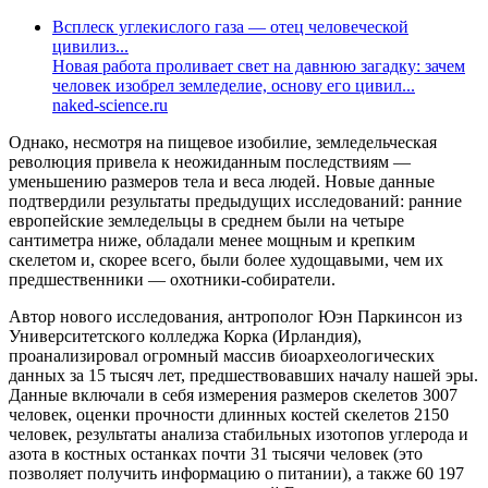
Всплеск углекислого газа — отец человеческой
цивилиз...
Новая работа проливает свет на давнюю загадку: зачем
человек изобрел земледелие, основу его цивил...
naked-science.ru
Однако, несмотря на пищевое изобилие, земледельческая
революция привела к неожиданным последствиям —
уменьшению размеров тела и веса людей. Новые данные
подтвердили результаты предыдущих исследований: ранние
европейские земледельцы в среднем были на четыре
сантиметра ниже, обладали менее мощным и крепким
скелетом и, скорее всего, были более худощавыми, чем их
предшественники — охотники-собиратели.
Автор нового исследования, антрополог Юэн Паркинсон из
Университетского колледжа Корка (Ирландия),
проанализировал огромный массив биоархеологических
данных за 15 тысяч лет, предшествовавших началу нашей эры.
Данные включали в себя измерения размеров скелетов 3007
человек, оценки прочности длинных костей скелетов 2150
человек, результаты анализа стабильных изотопов углерода и
азота в костных останках почти 31 тысячи человек (это
позволяет получить информацию о питании), а также 60 197