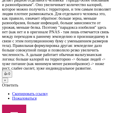
делает рацион отдельного человека "гораздо более обильным
и разнообразным". Оно увеличивает количество калорий,
которое можно получить с территории, и тем самым позволяет
людям плотнее размножаться. Для отдельного человека это,
как правило, означает обратное: больше зерна, меньше
разнообразия, больше инфекций, больше зависимости от
урожая, меньше белка. Поэтому "парадокса изобилия" здесь
нет (как нет и в оригинале PNAS - там лишь отмечается связь
между переходом к раннему земледелию и произошедшему в
связи с этим популяционному буму с уменьшением размеров
тела). Правильная формулировка другая: земледелие дало
больше совокупной пищи и позволило резко увеличить
численность. А дальше работает обычная мальтузианская
логика: больше калорий на территорию -> больше людей ->
хуже питание (как минимум менее разнообразное) -> ниже
рост, слабее скелет, хуже индивидуальное развитие.
👍
0
+
Ответить
Скопировать ссылку
Пожаловаться