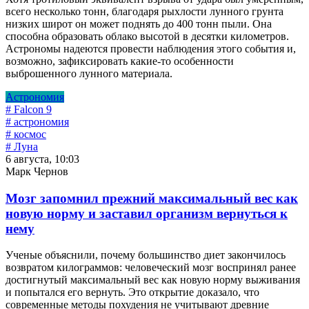
всего несколько тонн, благодаря рыхлости лунного грунта
низких широт он может поднять до 400 тонн пыли. Она
способна образовать облако высотой в десятки километров.
Астрономы надеются провести наблюдения этого события и,
возможно, зафиксировать какие-то особенности
выброшенного лунного материала.
Астрономия
# Falcon 9
# астрономия
# космос
# Луна
6 августа, 10:03
Марк Чернов
Мозг запомнил прежний максимальный вес как
новую норму и заставил организм вернуться к
нему
Ученые объяснили, почему большинство диет закончилось
возвратом килограммов: человеческий мозг воспринял ранее
достигнутый максимальный вес как новую норму выживания
и попытался его вернуть. Это открытие доказало, что
современные методы похудения не учитывают древние