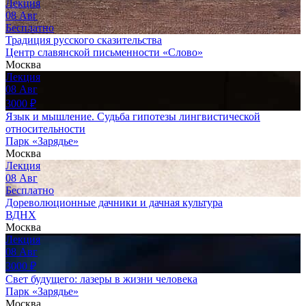
Лекция
08
Авг
Бесплатно
Традиция русского сказительства
Центр славянской письменности «Слово»
Москва
Лекция
08
Авг
3000
₽
Язык и мышление. Судьба гипотезы лингвистической
относительности
Парк «Зарядье»
Москва
Лекция
08
Авг
Бесплатно
Дореволюционные дачники и дачная культура
ВДНХ
Москва
Лекция
08
Авг
3000
₽
Свет будущего: лазеры в жизни человека
Парк «Зарядье»
Москва