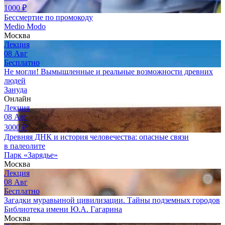
1000
₽
Бессмертие по промокоду
Medio Modo
Москва
Лекция
08
Авг
Бесплатно
Не могли! Вымышленные и реальные возможности древних
людей
Зануда
Онлайн
Лекция
08
Авг
3000
₽
Древняя ДНК и история человечества: опасные связи
в палеолите
Парк «Зарядье»
Москва
Лекция
08
Авг
Бесплатно
Загадки муравьиной цивилизации. Тайны подземных городов
Библиотека имени Ю.А. Гагарина
Москва