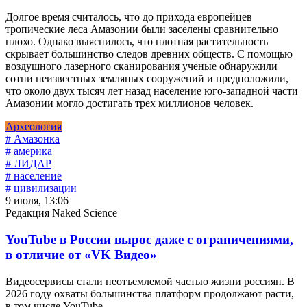
Долгое время считалось, что до прихода европейцев
тропические леса Амазонии были заселены сравнительно
плохо. Однако выяснилось, что плотная растительность
скрывает большинство следов древних обществ. С помощью
воздушного лазерного сканирования ученые обнаружили
сотни неизвестных земляных сооружений и предположили,
что около двух тысяч лет назад население юго-западной части
Амазонии могло достигать трех миллионов человек.
Археология
# Амазонка
# америка
# ЛИДАР
# население
# цивилизации
9 июля, 13:06
Редакция Naked Science
YouTube в России вырос даже с ограничениями,
в отличие от «VK Видео»
Видеосервисы стали неотъемлемой частью жизни россиян. В
2026 году охваты большинства платформ продолжают расти,
в том числе YouTube.