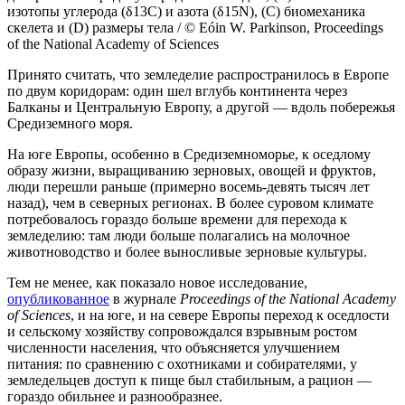
изотопы углерода (δ13C) и азота (δ15N), (C) биомеханика
скелета и (D) размеры тела / © Eóin W. Parkinson, Proceedings
of the National Academy of Sciences
Принято считать, что земледелие распространилось в Европе
по двум коридорам: один шел вглубь континента через
Балканы и Центральную Европу, а другой — вдоль побережья
Средиземного моря.
На юге Европы, особенно в Средиземноморье, к оседлому
образу жизни, выращиванию зерновых, овощей и фруктов,
люди перешли раньше (примерно восемь-девять тысяч лет
назад), чем в северных регионах. В более суровом климате
потребовалось гораздо больше времени для перехода к
земледелию: там люди больше полагались на молочное
животноводство и более выносливые зерновые культуры.
Тем не менее, как показало новое исследование,
опубликованное
в журнале
Proceedings of the National Academy
of Sciences
, и на юге, и на севере Европы переход к оседлости
и сельскому хозяйству сопровождался взрывным ростом
численности населения, что объясняется улучшением
питания: по сравнению с охотниками и собирателями, у
земледельцев доступ к пище был стабильным, а рацион —
гораздо обильнее и разнообразнее.