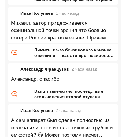
Иван Колупаев
1 час
назад
Михаил, автор придерживается
официальной точки зрения что боевые
потери России кратно меньше. Причем по
его словам верит в это совершенно
Лимиты из-за бензинового кризиса
отменили — как это прогнозировал
ранее Naked Science
Александр Французов
2 часа
назад
Александр, спасибо
Danuri запечатлел последствия
столкновения второй ступени
Falcon 9 с Луной
Иван Колупаев
2 часа
назад
А сам аппарат был сделан полностью из
железа или тоже из пластиковых трубок и
емкостей? 😏 Может поэтому насчет