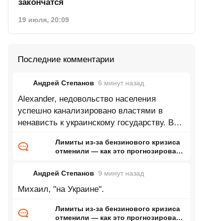
закончатся
19 июля, 20:09
Последние комментарии
Андрей Степанов
6 минут
назад
Alexander, недовольство населения
успешно канализировано властями в
ненависть к украинскому государству. В
моем окружении пацифистов практически
Лимиты из-за бензинового кризиса
не
отменили — как это прогнозировал
ранее Naked Science
Андрей Степанов
9 минут
назад
Михаил, "на Украине".
Лимиты из-за бензинового кризиса
отменили — как это прогнозировал