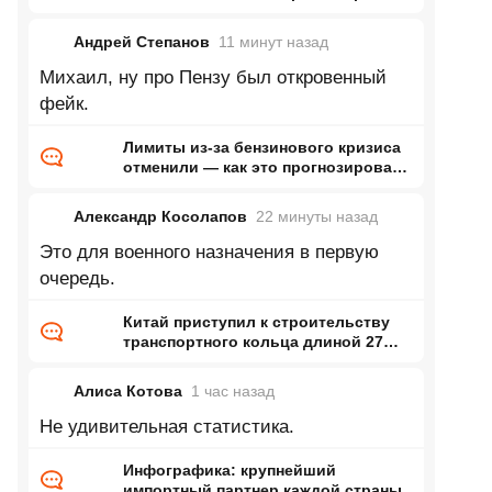
ранее Naked Science
Андрей Степанов
11 минут
назад
Михаил, ну про Пензу был откровенный
фейк.
Лимиты из-за бензинового кризиса
отменили — как это прогнозировал
ранее Naked Science
Александр Косолапов
22 минуты
назад
Это для военного назначения в первую
очередь.
Китай приступил к строительству
транспортного кольца длиной 27
тысяч километров
Алиса Котова
1 час
назад
Не удивительная статистика.
Инфографика: крупнейший
импортный партнер каждой страны