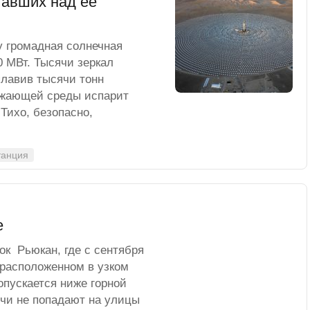
тавших над ее
у громадная солнечная
 МВт. Тысячи зеркал
плавив тысячи тонн
ружающей среды испарит
 Тихо, безопасно,
танция
е
ок Рьюкан, где с сентября
 расположенном в узком
опускается ниже горной
чи не попадают на улицы