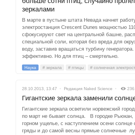
больше сотни птиц, случайно проле
зеркалами
В марте в пустыне штата Невада начнет работ
электростанция Crescent Dunes мощностью 110
сфокусируют свет на центральной башне, рас
специальной соли, которая без вреда для ок
воду, заставив вращаться турбину генератора.
эффективно. Но для птиц – смертельно.
Наука
# зеркала
# птицы
# солнечная электрос
28.10.2013, 13:47
Редакция Naked Science
236
Гигантские зеркала заменили солнц
Гигантские зеркала осветили норвежский город
по март не бывает солнца. В городке Рьюкан,
горном ущелье, с наступлением осени солнце 
гряды и до самой весны прямые солнечные лу