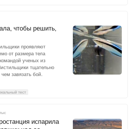
ала, чтобы решить,
тильщики проявляют
имо от размера тела
 командой ученых из
 Чистильщики тщательно
 чем завязать бой.
ркальный тест
 тыс
тростанция испарила