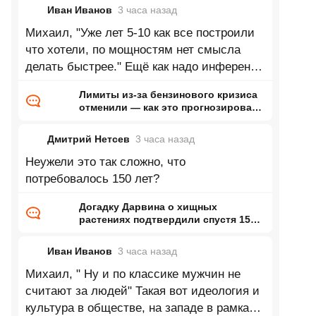
Иван Иванов
3 часа
назад
Михаил, "Уже лет 5-10 как все построили
что хотели, по мощностям нет смысла
делать быстрее." Ещё как надо инференс
и обучение моделей это будущее,
Лимиты из-за бензинового кризиса
отменили — как это прогнозировал
ранее Naked Science
Дмитрий Нетсев
3 часа
назад
Неужели это так сложно, что
потребовалось 150 лет?
Догадку Дарвина о хищных
растениях подтвердили спустя 150
лет
Иван Иванов
3 часа
назад
Михаил, " Ну и по классике мужчин не
считают за людей" Такая вот идеология и
культура в обществе, на западе в рамках