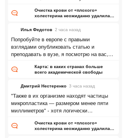
пластика и получился такой
Очистка крови от «плохого»
холестерина неожиданно удалила
«вечные химикаты» и микропластик
Илья Федотов
2 часа
назад
Попробуйте в европе с правыми
взглядами опубликовать статью и
преподавать в вузе, я посмотрю на вас,
как вас попытаются выдавить из научного
Карта: в каких странах больше
и
всего академической свободы
Дмитрий Нестеренко
3 часа
назад
"Также в их организме находят частицы
микропластика — размером менее пяти
миллиметров" - хотя логически
утверждение верно про микропластик, но 5
Очистка крови от «плохого»
мм
холестерина неожиданно удалила
«вечные химикаты» и микропластик