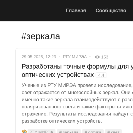
Главная
Сообщество
#зеркала
29.05.2025, 12:23
РТУ МИРЭА
153
Разработаны точные формулы для у
оптических устройствах
4.4
Ученые из РТУ МИРЭА провели исследование, 
свет отражается от многослойных зеркал. Они 
именно такие зеркала взаимодействуют с раз
поляризованного света и какие факторы влияю
отражение. Результаты исследования найдут 
разработке оптических устройств.
РТУ МИРЭА
# зеркала
# оптика
# свет