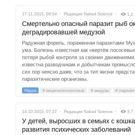
17.11.2015, 09:54
Редакция Naked Science
1,1
Смертельно опасный паразит рыб о
деградировавшей медузой
Радужная форель, пораженная паразитами Myx
ума. Болезнь известная как «вертёж лососевых
потеря рыбой контроля за своими движениями
известна разводчикам и добытчикам промысло
сих пор неясно даже, что за тип жизни предст
паразитические организмы.
Наука
# кишечнополостные
# медузы
# парази
14.10.2015, 07:27
Редакция Naked Science
3,7
У детей, выросших в семьях с кошк
развития психических заболеваний