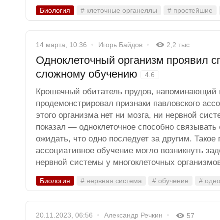
Биология
# клеточные органеллы
# простейшие
14 марта, 10:36
Игорь Байдов
2,2 тыс
Одноклеточный организм проявил сп
сложному обучению
4.6
Крошечный обитатель прудов, напоминающий 
продемонстрировал признаки павловского ассо
этого организма нет ни мозга, ни нервной сис
показал — одноклеточное способно связывать
ожидать, что одно последует за другим. Такое 
ассоциативное обучение могло возникнуть зад
нервной системы у многоклеточных организмов
Биология
# нервная система
# обучение
# одн
20.11.2023, 06:56
Александр Речкин
57