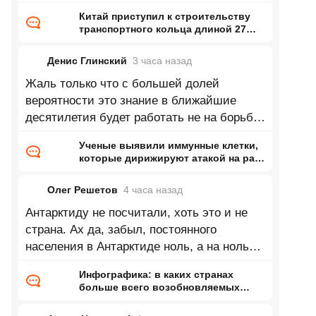
Китай приступил к строительству
транспортного кольца длиной 27
тысяч километров
Денис Глинский
3 часа
назад
Жаль только что с большей долей
вероятности это знание в ближайшие
десятилетия будет работать не на борьбу
с онкологией а как биологическое
Ученые выявили иммунные клетки,
которые дирижируют атакой на рак,
— раньше их почти не замечали
Олег Решетов
4 часа
назад
Антарктиду не посчитали, хоть это и не
страна. Ах да, забыл, постоянного
населения в Антарктиде ноль, а на ноль
делить нельзя))
Инфографика: в каких странах
больше всего возобновляемых
запасов пресной воды на одного
жителя