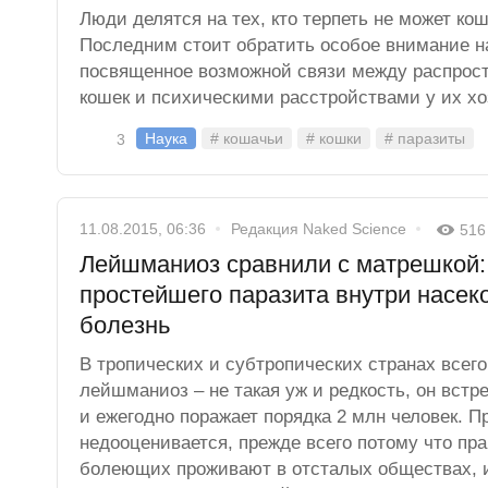
Люди делятся на тех, кто терпеть не может коше
Последним стоит обратить особое внимание н
посвященное возможной связи между распрос
кошек и психическими расстройствами у их хо
Наука
# кошачьи
# кошки
# паразиты
3
11.08.2015, 06:36
Редакция Naked Science
516
Лейшманиоз сравнили с матрешкой:
простейшего паразита внутри насек
болезнь
В тропических и субтропических странах всег
лейшманиоз – не такая уж и редкость, он встре
и ежегодно поражает порядка 2 млн человек. П
недооценивается, прежде всего потому что пра
болеющих проживают в отсталых обществах, и