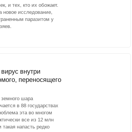
к, и тех, кто их обожает.
а новое исследование,
траненным паразитом у
зяев.
 вирус внутри
омого, переносящего
о земного шара
чается в 88 государствах
роблема эта во многом
ктически все из 12 млн
 такая напасть редко