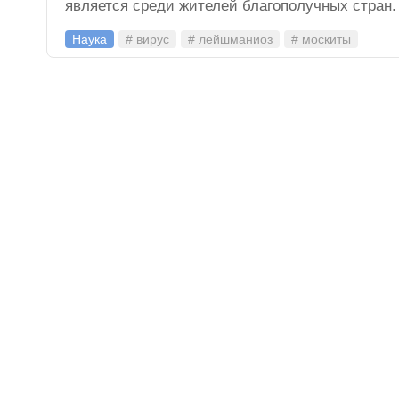
является среди жителей благополучных стран.
Наука
# вирус
# лейшманиоз
# москиты