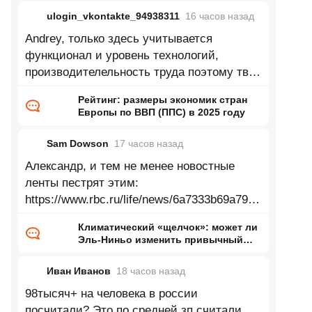
ulogin_vkontakte_94938311
16 часов
назад
Andrey, только здесь учитывается
функционал и уровень технологий,
производителельность труда поэтому твой
пример глупый
Рейтинг: размеры экономик стран
Европы по ВВП (ППС) в 2025 году
Sam Dowson
17 часов
назад
Александр, и тем не менее новостные
ленты пестрят этим:
https://www.rbc.ru/life/news/6a7333b69a7947
33d24bac90 Зеленеющие Сахара,
Климатический «щелчок»: может ли
Аттакама, Аризона, Гоби, Такламакан и
Эль-Ниньо изменить привычный
нам мир
Иван Иванов
18 часов
назад
98тысяч+ на человека в россии
посчитали? Это по средней зп считали