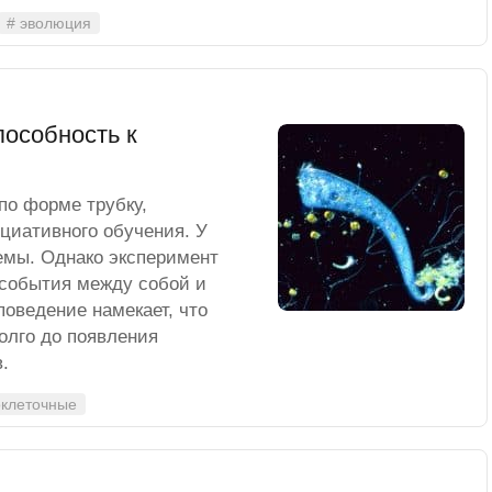
# эволюция
особность к
по форме трубку,
циативного обучения. У
темы. Однако эксперимент
 события между собой и
поведение намекает, что
олго до появления
.
оклеточные