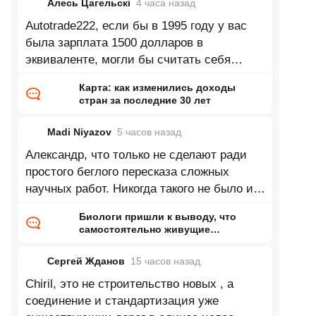
Алесь Цагельскi
4 часа
назад
Autotrade222, если бы в 1995 году у вас
была зарплата 1500 долларов в
эквиваленте, могли бы считать себя
олигархом. А сейчас это просто обычная
Карта: как изменились доходы
зарплата
стран за последние 30 лет
Madi Niyazov
5 часов
назад
Александр, что только не сделают ради
простого беглого пересказа сложных
научных работ. Никогда такого не было и
вот опять.
Биологи пришли к выводу, что
самостоятельно живущие
организмы возникли дважды
Сергей Жданов
15 часов
назад
Chiril, это не строительство новых , а
соединение и стандартизация уже