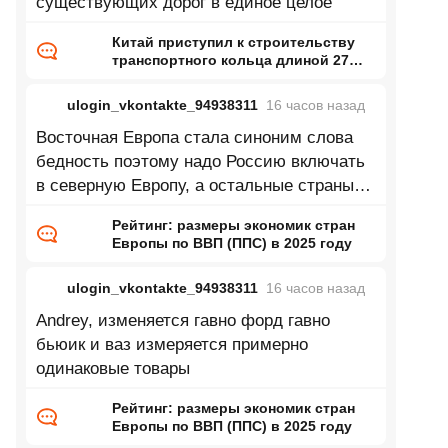
существующих дорог в единое целое
Китай приступил к строительству
транспортного кольца длиной 27
тысяч километров
ulogin_vkontakte_94938311
16 часов
назад
Восточная Европа стала синоним слова
бедность поэтому надо Россию включать
в северную Европу, а остальные страны
восточной Европы в центральную
Рейтинг: размеры экономик стран
Европы по ВВП (ППС) в 2025 году
ulogin_vkontakte_94938311
16 часов
назад
Andrey, изменяется гавно форд гавно
бьюик и ваз измеряется примерно
одинаковые товары
Рейтинг: размеры экономик стран
Европы по ВВП (ППС) в 2025 году