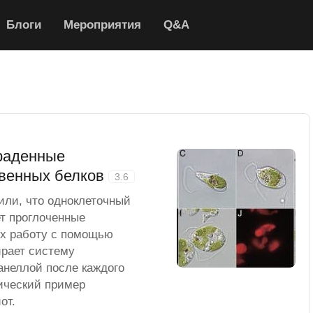
Блоги
Мероприятия
Q&A
раденные
твенных белков
3.6
или, что одноклеточный
ет проглоченные
их работу с помощью
ирает систему
анеллой после каждого
ический пример
от.