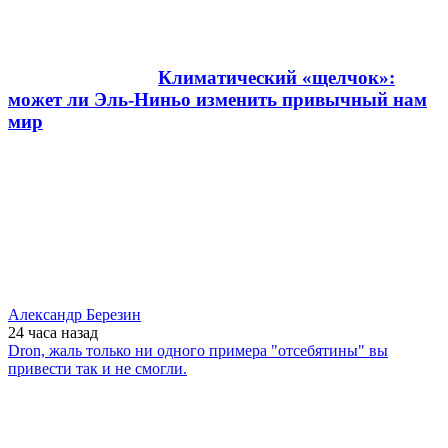
Климатический «щелчок»:
может ли Эль-Ниньо изменить привычный нам
мир
Александр Березин
24 часа
назад
Dron, жаль только ни одного примера "отсебятины" вы
привести так и не смогли.