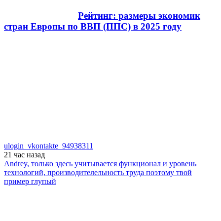
Рейтинг: размеры экономик
стран Европы по ВВП (ППС) в 2025 году
ulogin_vkontakte_94938311
21 час
назад
Andrey, только здесь учитывается функционал и уровень
технологий, производителельность труда поэтому твой
пример глупый