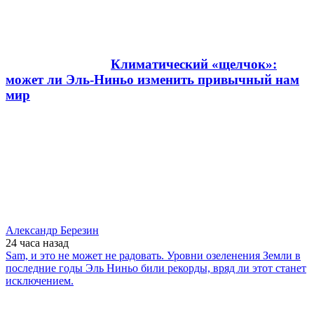
Климатический «щелчок»:
может ли Эль-Ниньо изменить привычный нам
мир
Александр Березин
24 часа
назад
Sam, и это не может не радовать. Уровни озеленения Земли в
последние годы Эль Ниньо били рекорды, вряд ли этот станет
исключением.