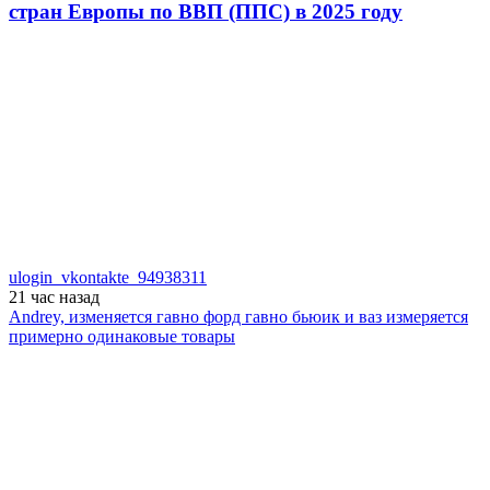
стран Европы по ВВП (ППС) в 2025 году
ulogin_vkontakte_94938311
21 час
назад
Andrey, изменяется гавно форд гавно бьюик и ваз измеряется
примерно одинаковые товары