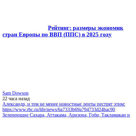
Рейтинг: размеры экономик
стран Европы по ВВП (ППС) в 2025 году
Sam Dowson
22 часа
назад
Александр, и тем не менее новостные ленты пестрят этим:
https://www.rbc.ru/life/news/6a7333b69a794733d24bac90
Зеленеющие Сахара, Аттакама, Аризона, Гоби, Такламакан и