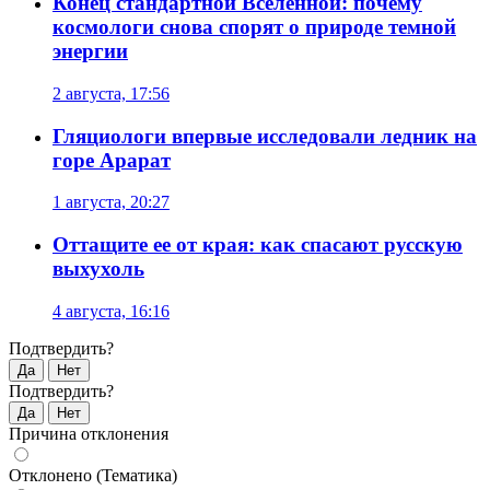
Конец стандартной Вселенной: почему
космологи снова спорят о природе темной
энергии
2 августа, 17:56
Гляциологи впервые исследовали ледник на
горе Арарат
1 августа, 20:27
Оттащите ее от края: как спасают русскую
выхухоль
4 августа, 16:16
Подтвердить?
Да
Нет
Подтвердить?
Да
Нет
Причина отклонения
Отклонено (Тематика)