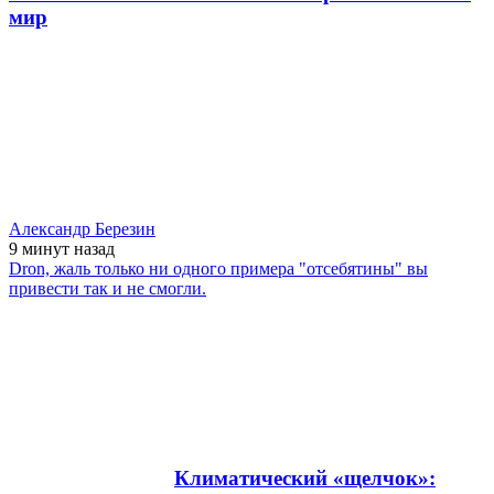
мир
Александр Березин
9 минут
назад
Dron, жаль только ни одного примера "отсебятины" вы
привести так и не смогли.
Климатический «щелчок»: