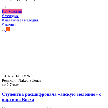
14
Психология
# мелодия
# навязчивая мелодия
# память
19.02.2014, 13:26
Редакция Naked Science
2,7 тыс
Студентка расшифровала «адскую мелодию» с
картины Босха