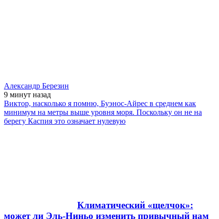
Александр Березин
9 минут
назад
Виктор, насколько я помню, Буэнос-Айрес в среднем как
минимум на метры выше уровня моря. Поскольку он не на
берегу Каспия это означает нулевую
Климатический «щелчок»:
может ли Эль-Ниньо изменить привычный нам