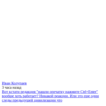
Иван Колупаев
3 часа
назад
Вот кстати редакция "нашли опечатку нажмите Ctrl+Enter"
вообще хоть работает? Никакой реакции. Или это еще одни
следы предыдущей цивилизации что