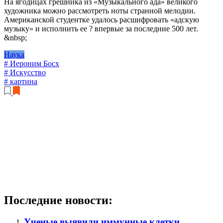
На ягодицах грешника из «Музыкального ада» великого
художника можно рассмотреть ноты странной мелодии.
Американской студентке удалось расшифровать «адскую
музыку» и исполнить ее ? впервые за последние 500 лет.
&nbsp;
Наука
# Иероним Босх
# Искусство
# картина
Последние новости:
Ученые выявили иммунные клетки,