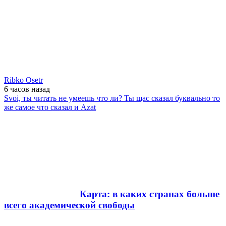
Ribko Osetr
6 часов
назад
Svoi, ты читать не умеешь что ли? Ты щас сказал буквально то
же самое что сказал и Azat
Карта: в каких странах больше
всего академической свободы