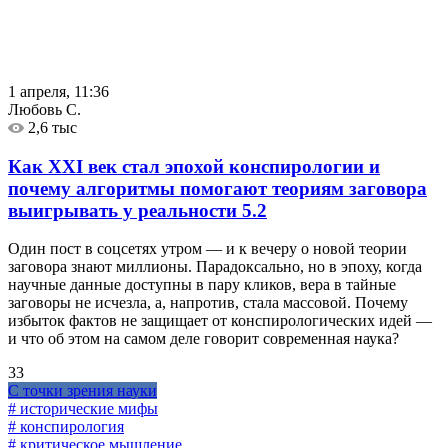
1 апреля, 11:36
Любовь С.
2,6 тыс
Как XXI век стал эпохой конспирологии и
почему алгоритмы помогают теориям заговора
выигрывать у реальности
5.2
Один пост в соцсетях утром — и к вечеру о новой теории
заговора знают миллионы. Парадоксально, но в эпоху, когда
научные данные доступны в пару кликов, вера в тайные
заговоры не исчезла, а, напротив, стала массовой. Почему
избыток фактов не защищает от конспирологических идей —
и что об этом на самом деле говорит современная наука?
33
С точки зрения науки
# исторические мифы
# конспирология
# критическое мышление