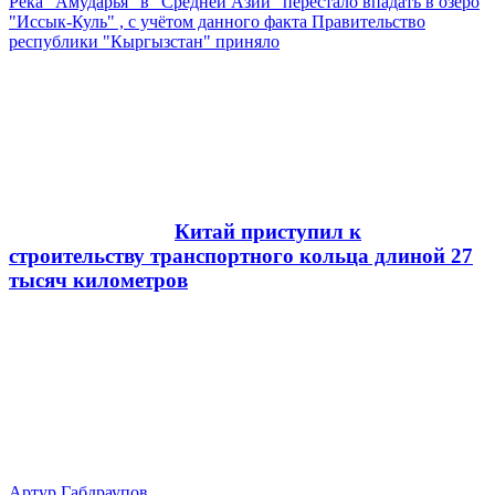
Река "Амударья" в "Средней Азии" перестало впадать в озеро
"Иссык-Куль" , с учётом данного факта Правительство
республики "Кыргызстан" приняло
Китай приступил к
строительству транспортного кольца длиной 27
тысяч километров
Артур Габдраупов