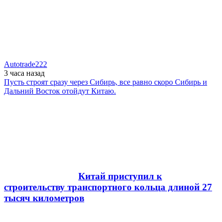
Autotrade222
3 часа
назад
Пусть строят сразу через Сибирь, все равно скоро Сибирь и
Дальний Восток отойдут Китаю.
Китай приступил к
строительству транспортного кольца длиной 27
тысяч километров