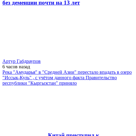
без деменции почти на 13 лет
Артур Габдраупов
6 часов
назад
Река "Амударья" в "Средней Азии" перестало впадать в озеро
"Иссык-Куль" , с учётом данного факта Правительство
республики "Кыргызстан" приняло
Китай приступил к