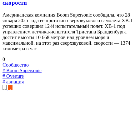
скорости
Американская компания Boom Supersonic сообщила, что 28
января 2025 года ее прототип сверхзвукового самолета XB-1
успешно совершил 12-й испытательный полет. XB-1 под
управлением летчика-испытателя Тристана Бранденбурга
достиг высоты 10 668 метров над уровнем моря и
максимальной, на этот раз сверхзвуковой, скорости — 1374
километра в час.
0
Сообщество
# Boom Supersonic
# Overture
# авиация