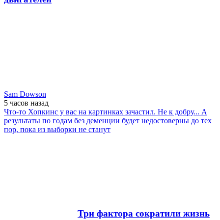
Sam Dowson
5 часов
назад
Что-то Хопкинс у вас на картинках зачастил. Не к добру... А
результаты по годам без деменции будет недостоверны до тех
пор, пока из выборки не станут
Три фактора сократили жизнь