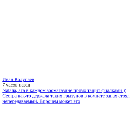
Иван Колупаев
7 часов
назад
Natalia, ага в каждом зоомагазине прямо тащит фиалками ))
Сестра как-то держала таких грызунов в комнате запах стоял
непередаваемый. Впрочем может это