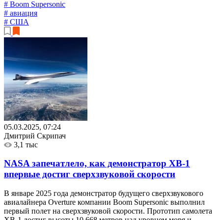
# Boom Supersonic
# авиация
# США
05.03.2025, 07:24
Дмитрий Скрипач
3,1 тыс
NASA запечатлело, как демонстратор XB-1
впервые достиг сверхзвуковой скорости
В январе 2025 года демонстратор будущего сверхзвукового
авиалайнера Overture компании Boom Supersonic выполнил
первый полет на сверхзвуковой скорости. Прототип самолета
XB-1 достиг высоты 10 668 метров над уровнем моря и