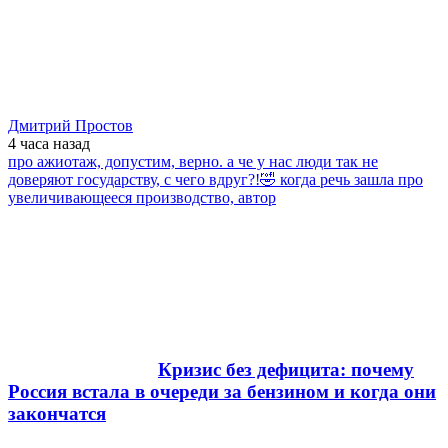
Дмитрий Простов
4 часа
назад
про ажиотаж, допустим, верно. а че у нас люди так не
доверяют государству, с чего вдруг?!🤣 когда речь зашла про
увеличивающееся производство, автор
Кризис без дефицита: почему
Россия встала в очереди за бензином и когда они
закончатся