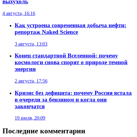
выхухоль
4 августа, 16:16
Как устроена современная добыча нефти:
репортаж Naked Science
3 августа, 13:03
Конец стандартной Вселенной: почему
космологи снова спорят о природе темной
энергии
2 августа, 17:56
Кризис без дефицита: почему Россия встала
в очереди за бензином и когда они
закончатся
19 июля, 20:09
Последние комментарии