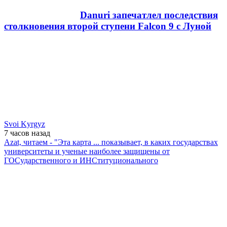
Danuri запечатлел последствия
столкновения второй ступени Falcon 9 с Луной
Svoi Kyrgyz
7 часов
назад
Azat, читаем - "Эта карта ... показывает, в каких государствах
университеты и ученые наиболее защищены от
ГОСударственного и ИНСтитуционального