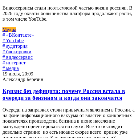
Видеосервисы стали неотъемлемой частью жизни россиян. В
2026 году охваты большинства платформ продолжают расти,
в том числе YouTube.
Медиа
# «ВКонтакте»
# YouTube
# аудитория
# блокировки
# видеосервис
# интернет
# медиа
19 июля, 20:09
Александр Березин
Кризис без дефицита: почему Россия встала в
очереди за бензином и когда они закончатся
Очереди на заправках стали привычным явлением в России, а
на фоне информационного вакуума от властей о конкретных
показателях производства бензина в июне население
вынуждено ориентироваться на слухи. Все это выглядит
довольно странно, но есть нюанс: скорее всего, кризис уже
начинает выдыхаться. Как именно мы это выяснили?