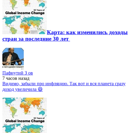
Карта: как изменились доходы
стран за последние 30 лет
Пафнутий З ов
7 часов
назад
Видимо, забыли про инфляцию. Так вот и вся планета сразу
доход увеличила 😄