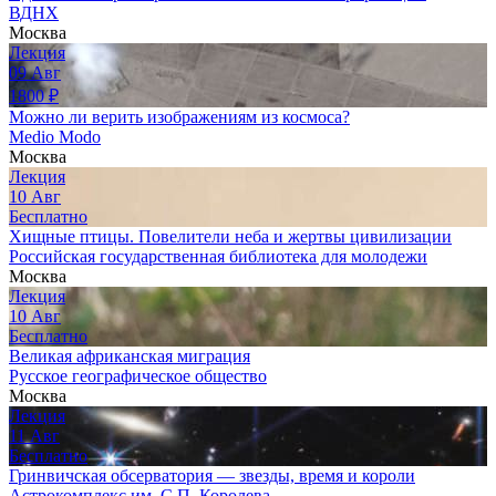
ВДНХ
Москва
Лекция
09
Авг
1800
₽
Можно ли верить изображениям из космоса?
Medio Modo
Москва
Лекция
10
Авг
Бесплатно
Хищные птицы. Повелители неба и жертвы цивилизации
Российская государственная библиотека для молодежи
Москва
Лекция
10
Авг
Бесплатно
Великая африканская миграция
Русское географическое общество
Москва
Лекция
11
Авг
Бесплатно
Гринвичская обсерватория — звезды, время и короли
Астрокомплекс им. С.П. Королева