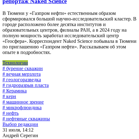
репортаж Naked Science
В Тюмени у «Газпром нефти» естественным образом
сформировался большой научно-исследовательский кластер. В
городе расположено более десятка институтов и
образовательных центров, филиалы РАН, а в 2024 году на
полную мощность заработал исследовательский центр
«Геосфера». Корреспондент Naked Science побывала в Тюмени
по приглашению «Газпром нефти». Рассказываем об этом
опыте в подробностях.
Технологии
# бурение скважин
# вечная мерзлота
# геологоразведка
# гидроразрыв пласта
# Керамика
# керн
# машинное зрение
# микрофлюидика
# нефть
# нефтяные скважины
Выбор редакции
31 июля, 14:12
Андрей Серегин