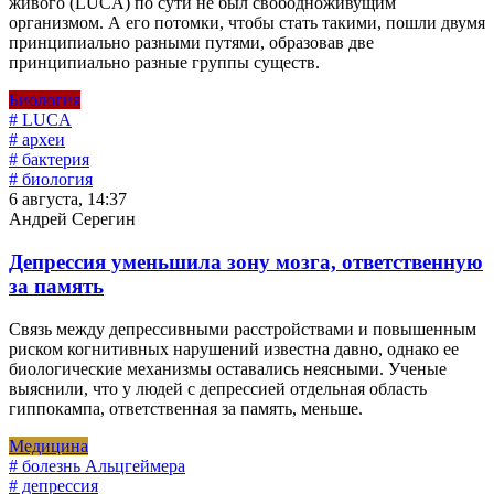
живого (LUCA) по сути не был свободноживущим
организмом. А его потомки, чтобы стать такими, пошли двумя
принципиально разными путями, образовав две
принципиально разные группы существ.
Биология
# LUCA
# археи
# бактерия
# биология
6 августа, 14:37
Андрей Серегин
Депрессия уменьшила зону мозга, ответственную
за память
Связь между депрессивными расстройствами и повышенным
риском когнитивных нарушений известна давно, однако ее
биологические механизмы оставались неясными. Ученые
выяснили, что у людей с депрессией отдельная область
гиппокампа, ответственная за память, меньше.
Медицина
# болезнь Альцгеймера
# депрессия