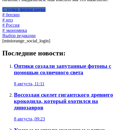
С точки зрения науки
# бензин
# нпз
# Россия
# экономика
Выбор редакции
[miniorange_social_login]
Последние новости:
Оптики создали запутанные фотоны с
помощью солнечного света
8 августа, 11:11
Воссоздан скелет гигантского древнего
крокодила, который охотился на
динозавров
8 августа, 09:23