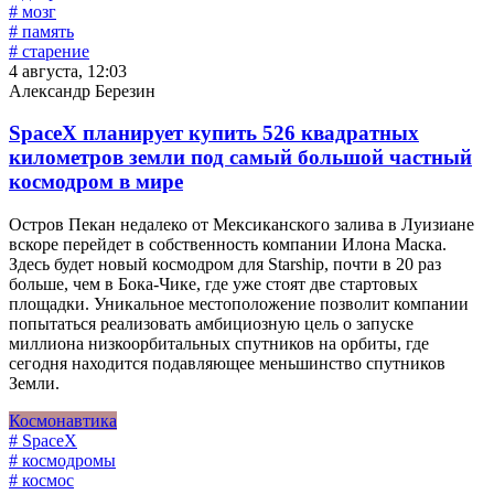
# мозг
# память
# старение
4 августа, 12:03
Александр Березин
SpaceX планирует купить 526 квадратных
километров земли под самый большой частный
космодром в мире
Остров Пекан недалеко от Мексиканского залива в Луизиане
вскоре перейдет в собственность компании Илона Маска.
Здесь будет новый космодром для Starship, почти в 20 раз
больше, чем в Бока-Чике, где уже стоят две стартовых
площадки. Уникальное местоположение позволит компании
попытаться реализовать амбициозную цель о запуске
миллиона низкоорбитальных спутников на орбиты, где
сегодня находится подавляющее меньшинство спутников
Земли.
Космонавтика
# SpaceX
# космодромы
# космос