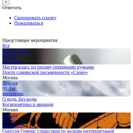
+
Ответить
Скопировать ссылку
Пожаловаться
Предстоящие мероприятия
Все
Мастер-класс
09
Авг
Бесплатно
Мастер-класс по письму перьевыми ручками
Центр славянской письменности «Слово»
Москва
Лекция
09
Авг
Бесплатно
О воде. Без воды
Космонавтика и авиация
Москва
Лекция
09
Авг
Бесплатно
Одиссея Гомера: странствия по волнам интерпретаций