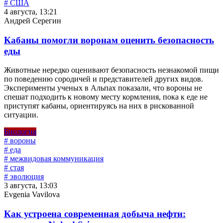
# США
4 августа, 13:21
Андрей Серегин
Кабаны помогли воронам оценить безопасность
еды
Животные нередко оценивают безопасность незнакомой пищи
по поведению сородичей и представителей других видов.
Эксперименты ученых в Альпах показали, что вороны не
спешат подходить к новому месту кормления, пока к еде не
приступят кабаны, ориентируясь на них в рискованной
ситуации.
Биология
# вороны
# еда
# межвидовая коммуникация
# стая
# эволюция
3 августа, 13:03
Evgenia Vavilova
Как устроена современная добыча нефти: