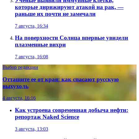
Ученые выявили иммунные клетки,
которые дирижируют атакой на рак, —
раньше их почти не замечали
7 августа, 16:34
На поверхности Солнца впервые увидели
плазменные вихри
7 августа, 16:08
Выбор редакции
Оттащите ее от края: как спасают русскую
выхухоль
4 августа, 16:16
Как устроена современная добыча нефти:
репортаж Naked Science
3 августа, 13:03