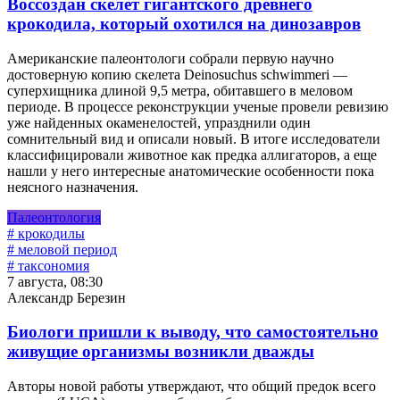
Воссоздан скелет гигантского древнего
крокодила, который охотился на динозавров
Американские палеонтологи собрали первую научно
достоверную копию скелета Deinosuchus schwimmeri —
суперхищника длиной 9,5 метра, обитавшего в меловом
периоде. В процессе реконструкции ученые провели ревизию
уже найденных окаменелостей, упразднили один
сомнительный вид и описали новый. В итоге исследователи
классифицировали животное как предка аллигаторов, а еще
нашли у него интересные анатомические особенности пока
неясного назначения.
Палеонтология
# крокодилы
# меловой период
# таксономия
7 августа, 08:30
Александр Березин
Биологи пришли к выводу, что самостоятельно
живущие организмы возникли дважды
Авторы новой работы утверждают, что общий предок всего