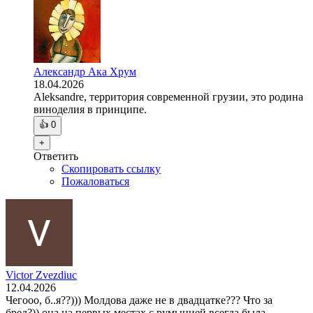
Александр Ака Хрум
18.04.2026
Aleksandre, территория современной грузии, это родина
виноделия в принципе.
👍
0
+
Ответить
Скопировать ссылку
Пожаловаться
Victor Zvezdiuc
12.04.2026
Чегооо, б..я??))) Молдова даже не в двадцатке??? Что за
бред?)) она на первых местах с румынией всегда была…