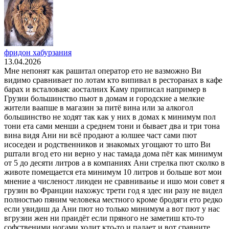
фридон хабурзания
13.04.2026
Мне непонят как рашитал оператор ето не вазможно Ви
видимо сравнивает по лотам кто випивал в ресторанах в кафе
барах и всталоваяс аосталних Каму приписал например в
Грузии большинство пьют в домам и городские а мелкие
жители ваапше в магазин за питё вина или за алкогол
большинство не ходят так как у них в домах к минимум пол
тони ета сами менши а среднем тони и бывает два и три тона
вина видя Ани ни всё продают а юлшее част сами пют
исоседеи и родственников и знакомых угощают то што Ви
рштали вгод ето ни верно у нас тамада дома пёт как минимум
от 5 до десяти литров а в компаниях Ани стрелка пют сколко в
животе помещается ета минимум 10 литров и больше вот мои
мнение а численост лиюдеи не сравниваиье и ишо мои совет я
грузин во Франции нахожус трети год я здес ни разу не видел
полностью пяним человека местного кроме бродяги ето редко
если увидиш да Ани пют но только минимум а вот пют у нас
вгрузии жен ни праидёт если пряного не заметиш кто-то
софственими ногами ходит кто-то и падает и вот сравните