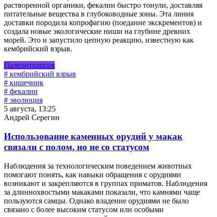
растворенной органики, фекалии быстро тонули, доставляя
питательные вещества в глубоководные зоны. Эта линия
доставки породила копрофагию (поедание экскрементов) и
создала новые экологические ниши на глубине древних
морей. Это и запустило цепную реакцию, известную как
кембрийский взрыв.
Палеонтология
# кембрийский взрыв
# кишечник
# фекалии
# эволюция
5 августа, 13:25
Андрей Серегин
Использование каменных орудий у макак
связали с полом, но не со статусом
Наблюдения за технологическим поведением животных
помогают понять, как навыки обращения с орудиями
возникают и закрепляются в группах приматов. Наблюдения
за длиннохвостыми макаками показали, что камнями чаще
пользуются самцы. Однако владение орудиями не было
связано с более высоким статусом или особыми