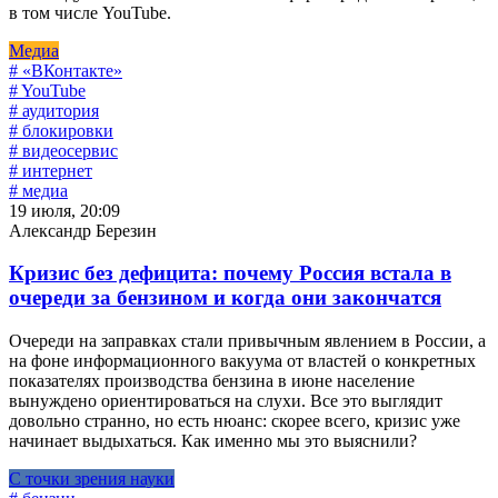
в том числе YouTube.
Медиа
# «ВКонтакте»
# YouTube
# аудитория
# блокировки
# видеосервис
# интернет
# медиа
19 июля, 20:09
Александр Березин
Кризис без дефицита: почему Россия встала в
очереди за бензином и когда они закончатся
Очереди на заправках стали привычным явлением в России, а
на фоне информационного вакуума от властей о конкретных
показателях производства бензина в июне население
вынуждено ориентироваться на слухи. Все это выглядит
довольно странно, но есть нюанс: скорее всего, кризис уже
начинает выдыхаться. Как именно мы это выяснили?
С точки зрения науки