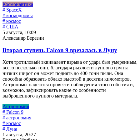
Космонавтика
# SpaceX
# космодромы
# космос
# США
5 августа, 10:09
Александр Березин
Вторая ступень Falcon 9 врезалась в Луну
Хотя тротиловый эквивалент взрыва от удара был умеренным,
всего несколько тонн, благодаря рыхлости лунного грунта
низких широт он может поднять до 400 тонн пыли. Она
способна образовать облако высотой в десятки километров.
Астрономы надеются провести наблюдения этого события и,
возможно, зафиксировать какие-то особенности
выброшенного лунного материала.
Астрономия
# Falcon 9
# астрономия
# космос
# Луна
1 августа, 20:27