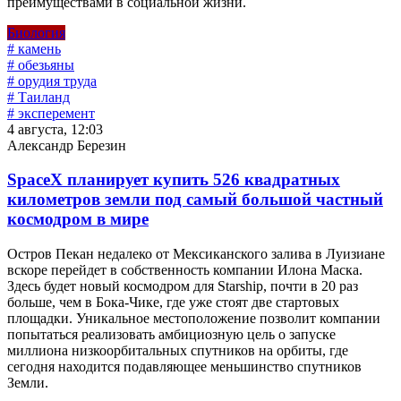
преимуществами в социальной жизни.
Биология
# камень
# обезьяны
# орудия труда
# Таиланд
# эксперемент
4 августа, 12:03
Александр Березин
SpaceX планирует купить 526 квадратных
километров земли под самый большой частный
космодром в мире
Остров Пекан недалеко от Мексиканского залива в Луизиане
вскоре перейдет в собственность компании Илона Маска.
Здесь будет новый космодром для Starship, почти в 20 раз
больше, чем в Бока-Чике, где уже стоят две стартовых
площадки. Уникальное местоположение позволит компании
попытаться реализовать амбициозную цель о запуске
миллиона низкоорбитальных спутников на орбиты, где
сегодня находится подавляющее меньшинство спутников
Земли.