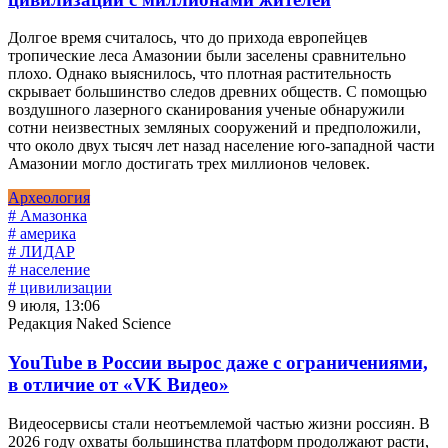
Долгое время считалось, что до прихода европейцев
тропические леса Амазонии были заселены сравнительно
плохо. Однако выяснилось, что плотная растительность
скрывает большинство следов древних обществ. С помощью
воздушного лазерного сканирования ученые обнаружили
сотни неизвестных земляных сооружений и предположили,
что около двух тысяч лет назад население юго-западной части
Амазонии могло достигать трех миллионов человек.
Археология
# Амазонка
# америка
# ЛИДАР
# население
# цивилизации
9 июля, 13:06
Редакция Naked Science
YouTube в России вырос даже с ограничениями,
в отличие от «VK Видео»
Видеосервисы стали неотъемлемой частью жизни россиян. В
2026 году охваты большинства платформ продолжают расти,