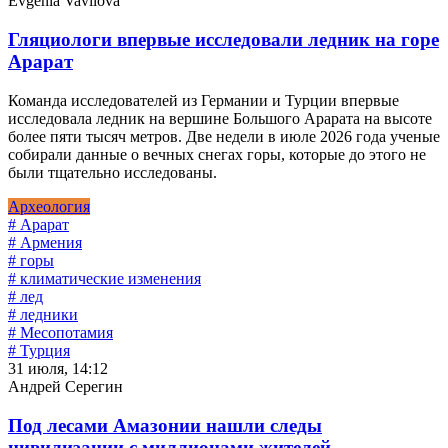
Evgenia Vavilova
Гляциологи впервые исследовали ледник на горе
Арарат
Команда исследователей из Германии и Турции впервые
исследовала ледник на вершине Большого Арарата на высоте
более пяти тысяч метров. Две недели в июле 2026 года ученые
собирали данные о вечных снегах горы, которые до этого не
были тщательно исследованы.
Археология
# Арарат
# Армения
# горы
# климатические изменения
# лед
# ледники
# Месопотамия
# Турция
31 июля, 14:12
Андрей Серегин
Под лесами Амазонии нашли следы
цивилизации с миллионами жителей